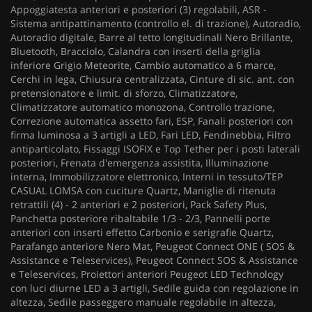
Appoggiatesta anteriori e posteriori (3) regolabili, ASR -
Sistema antipattinamento (controllo el. di trazione), Autoradio,
Autoradio digitale, Barre al tetto longitudinali Nero Brillante,
Bluetooth, Bracciolo, Calandra con inserti della griglia
inferiore Grigio Meteorite, Cambio automatico a 6 marce,
Cerchi in lega, Chiusura centralizzata, Cinture di sic. ant. con
pretensionatore e limit. di sforzo, Climatizzatore,
Climatizzatore automatico monozona, Controllo trazione,
Correzione automatica assetto fari, ESP, Fanali posteriori con
firma luminosa a 3 artigli a LED, Fari LED, Fendinebbia, Filtro
antiparticolato, Fissaggi ISOFIX e Top Tether per i posti laterali
posteriori, Frenata d'emergenza assistita, Illuminazione
interna, Immobilizzatore elettronico, Interni in tessuto/TEP
CASUAL LOMSA con cuciture Quartz, Maniglie di ritenuta
retrattili (4) - 2 anteriori e 2 posteriori, Pack Safety Plus,
Panchetta posteriore ribaltabile 1/3 - 2/3, Pannelli porte
anteriori con inserti effetto Carbonio e serigrafie Quartz,
Parafango anteriore Nero Mat, Peugeot Connect ONE ( SOS &
Assistance e Teleservices), Peugeot Connect SOS & Assistance
e Teleservices, Proiettori anteriori Peugeot LED Technology
con luci diurne LED a 3 artigli, Sedile guida con regolazione in
altezza, Sedile passeggero manuale regolabile in altezza,