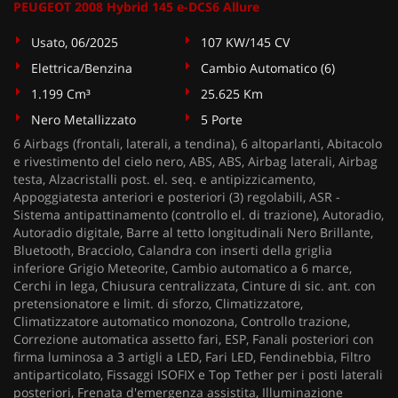
PEUGEOT 2008 Hybrid 145 e-DCS6 Allure
Usato, 06/2025
107 KW/145 CV
Elettrica/Benzina
Cambio Automatico (6)
1.199 Cm³
25.625 Km
Nero Metallizzato
5 Porte
6 Airbags (frontali, laterali, a tendina), 6 altoparlanti, Abitacolo
e rivestimento del cielo nero, ABS, ABS, Airbag laterali, Airbag
testa, Alzacristalli post. el. seq. e antipizzicamento,
Appoggiatesta anteriori e posteriori (3) regolabili, ASR -
Sistema antipattinamento (controllo el. di trazione), Autoradio,
Autoradio digitale, Barre al tetto longitudinali Nero Brillante,
Bluetooth, Bracciolo, Calandra con inserti della griglia
inferiore Grigio Meteorite, Cambio automatico a 6 marce,
Cerchi in lega, Chiusura centralizzata, Cinture di sic. ant. con
pretensionatore e limit. di sforzo, Climatizzatore,
Climatizzatore automatico monozona, Controllo trazione,
Correzione automatica assetto fari, ESP, Fanali posteriori con
firma luminosa a 3 artigli a LED, Fari LED, Fendinebbia, Filtro
antiparticolato, Fissaggi ISOFIX e Top Tether per i posti laterali
posteriori, Frenata d'emergenza assistita, Illuminazione