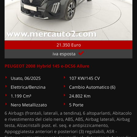
21.350 Euro
iva esposta
PEUGEOT 2008 Hybrid 145 e-DCS6 Allure
Usato, 06/2025
107 KW/145 CV
Elettrica/Benzina
Cambio Automatico (6)
1.199 Cm³
24.802 Km
Nero Metallizzato
5 Porte
6 Airbags (frontali, laterali, a tendina), 6 altoparlanti, Abitacolo
e rivestimento del cielo nero, ABS, ABS, Airbag laterali, Airbag
testa, Alzacristalli post. el. seq. e antipizzicamento,
Appoggiatesta anteriori e posteriori (3) regolabili, ASR -