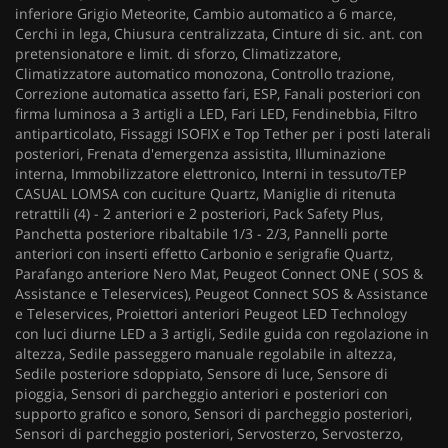
inferiore Grigio Meteorite, Cambio automatico a 6 marce,
Cerchi in lega, Chiusura centralizzata, Cinture di sic. ant. con
pretensionatore e limit. di sforzo, Climatizzatore,
Climatizzatore automatico monozona, Controllo trazione,
Correzione automatica assetto fari, ESP, Fanali posteriori con
firma luminosa a 3 artigli a LED, Fari LED, Fendinebbia, Filtro
antiparticolato, Fissaggi ISOFIX e Top Tether per i posti laterali
posteriori, Frenata d'emergenza assistita, Illuminazione
interna, Immobilizzatore elettronico, Interni in tessuto/TEP
CASUAL LOMSA con cuciture Quartz, Maniglie di ritenuta
retrattili (4) - 2 anteriori e 2 posteriori, Pack Safety Plus,
Panchetta posteriore ribaltabile 1/3 - 2/3, Pannelli porte
anteriori con inserti effetto Carbonio e serigrafie Quartz,
Parafango anteriore Nero Mat, Peugeot Connect ONE ( SOS &
Assistance e Teleservices), Peugeot Connect SOS & Assistance
e Teleservices, Proiettori anteriori Peugeot LED Technology
con luci diurne LED a 3 artigli, Sedile guida con regolazione in
altezza, Sedile passeggero manuale regolabile in altezza,
Sedile posteriore sdoppiato, Sensore di luce, Sensore di
pioggia, Sensori di parcheggio anteriori e posteriori con
supporto grafico e sonoro, Sensori di parcheggio posteriori,
Sensori di parcheggio posteriori, Servosterzo, Servosterzo,