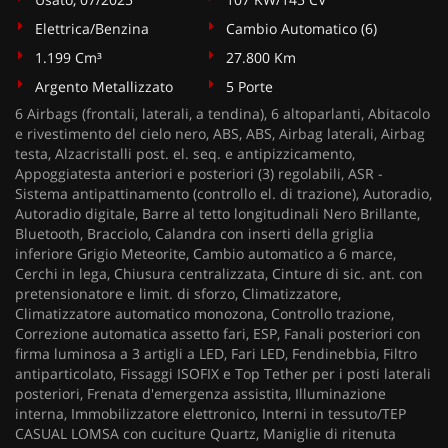
Elettrica/Benzina
Cambio Automatico (6)
1.199 Cm³
27.800 Km
Argento Metallizzato
5 Porte
6 Airbags (frontali, laterali, a tendina), 6 altoparlanti, Abitacolo
e rivestimento del cielo nero, ABS, ABS, Airbag laterali, Airbag
testa, Alzacristalli post. el. seq. e antipizzicamento,
Appoggiatesta anteriori e posteriori (3) regolabili, ASR -
Sistema antipattinamento (controllo el. di trazione), Autoradio,
Autoradio digitale, Barre al tetto longitudinali Nero Brillante,
Bluetooth, Bracciolo, Calandra con inserti della griglia
inferiore Grigio Meteorite, Cambio automatico a 6 marce,
Cerchi in lega, Chiusura centralizzata, Cinture di sic. ant. con
pretensionatore e limit. di sforzo, Climatizzatore,
Climatizzatore automatico monozona, Controllo trazione,
Correzione automatica assetto fari, ESP, Fanali posteriori con
firma luminosa a 3 artigli a LED, Fari LED, Fendinebbia, Filtro
antiparticolato, Fissaggi ISOFIX e Top Tether per i posti laterali
posteriori, Frenata d'emergenza assistita, Illuminazione
interna, Immobilizzatore elettronico, Interni in tessuto/TEP
CASUAL LOMSA con cuciture Quartz, Maniglie di ritenuta