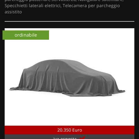
Specchietti laterali elettrici, Telecamera per parcheggio
assistito
ordinabile
20.350 Euro
iva esposta