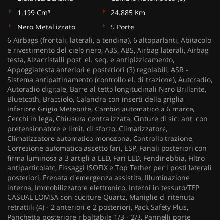
1.199 Cm³
24.885 Km
Nero Metallizzato
5 Porte
6 Airbags (frontali, laterali, a tendina), 6 altoparlanti, Abitacolo
e rivestimento del cielo nero, ABS, ABS, Airbag laterali, Airbag
testa, Alzacristalli post. el. seq. e antipizzicamento,
Appoggiatesta anteriori e posteriori (3) regolabili, ASR -
Sistema antipattinamento (controllo el. di trazione), Autoradio,
Autoradio digitale, Barre al tetto longitudinali Nero Brillante,
Bluetooth, Bracciolo, Calandra con inserti della griglia
inferiore Grigio Meteorite, Cambio automatico a 6 marce,
Cerchi in lega, Chiusura centralizzata, Cinture di sic. ant. con
pretensionatore e limit. di sforzo, Climatizzatore,
Climatizzatore automatico monozona, Controllo trazione,
Correzione automatica assetto fari, ESP, Fanali posteriori con
firma luminosa a 3 artigli a LED, Fari LED, Fendinebbia, Filtro
antiparticolato, Fissaggi ISOFIX e Top Tether per i posti laterali
posteriori, Frenata d'emergenza assistita, Illuminazione
interna, Immobilizzatore elettronico, Interni in tessuto/TEP
CASUAL LOMSA con cuciture Quartz, Maniglie di ritenuta
retrattili (4) - 2 anteriori e 2 posteriori, Pack Safety Plus,
Panchetta posteriore ribaltabile 1/3 - 2/3, Pannelli porte