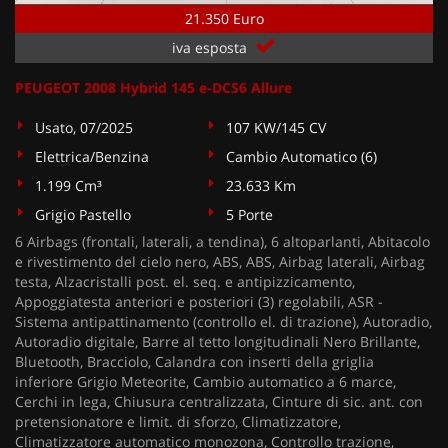
21.350 Euro
iva esposta
PEUGEOT 2008 Hybrid 145 e-DCS6 Allure
Usato, 07/2025
107 KW/145 CV
Elettrica/Benzina
Cambio Automatico (6)
1.199 Cm³
23.633 Km
Grigio Pastello
5 Porte
6 Airbags (frontali, laterali, a tendina), 6 altoparlanti, Abitacolo
e rivestimento del cielo nero, ABS, ABS, Airbag laterali, Airbag
testa, Alzacristalli post. el. seq. e antipizzicamento,
Appoggiatesta anteriori e posteriori (3) regolabili, ASR -
Sistema antipattinamento (controllo el. di trazione), Autoradio,
Autoradio digitale, Barre al tetto longitudinali Nero Brillante,
Bluetooth, Bracciolo, Calandra con inserti della griglia
inferiore Grigio Meteorite, Cambio automatico a 6 marce,
Cerchi in lega, Chiusura centralizzata, Cinture di sic. ant. con
pretensionatore e limit. di sforzo, Climatizzatore,
Climatizzatore automatico monozona, Controllo trazione,