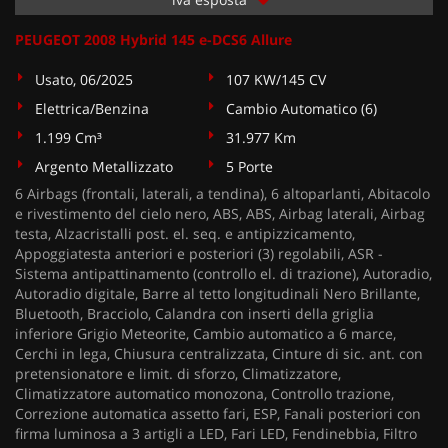
PEUGEOT 2008 Hybrid 145 e-DCS6 Allure
Usato, 06/2025
107 KW/145 CV
Elettrica/Benzina
Cambio Automatico (6)
1.199 Cm³
31.977 Km
Argento Metallizzato
5 Porte
6 Airbags (frontali, laterali, a tendina), 6 altoparlanti, Abitacolo
e rivestimento del cielo nero, ABS, ABS, Airbag laterali, Airbag
testa, Alzacristalli post. el. seq. e antipizzicamento,
Appoggiatesta anteriori e posteriori (3) regolabili, ASR -
Sistema antipattinamento (controllo el. di trazione), Autoradio,
Autoradio digitale, Barre al tetto longitudinali Nero Brillante,
Bluetooth, Bracciolo, Calandra con inserti della griglia
inferiore Grigio Meteorite, Cambio automatico a 6 marce,
Cerchi in lega, Chiusura centralizzata, Cinture di sic. ant. con
pretensionatore e limit. di sforzo, Climatizzatore,
Climatizzatore automatico monozona, Controllo trazione,
Correzione automatica assetto fari, ESP, Fanali posteriori con
firma luminosa a 3 artigli a LED, Fari LED, Fendinebbia, Filtro