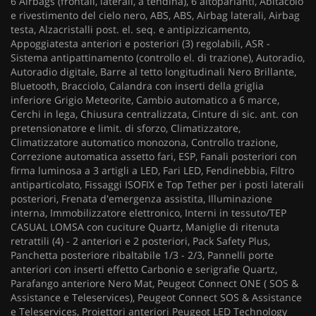
6 Airbags (frontali, laterali, a tendina), 6 altoparlanti, Abitacolo
e rivestimento del cielo nero, ABS, ABS, Airbag laterali, Airbag
testa, Alzacristalli post. el. seq. e antipizzicamento,
Appoggiatesta anteriori e posteriori (3) regolabili, ASR -
Sistema antipattinamento (controllo el. di trazione), Autoradio,
Autoradio digitale, Barre al tetto longitudinali Nero Brillante,
Bluetooth, Bracciolo, Calandra con inserti della griglia
inferiore Grigio Meteorite, Cambio automatico a 6 marce,
Cerchi in lega, Chiusura centralizzata, Cinture di sic. ant. con
pretensionatore e limit. di sforzo, Climatizzatore,
Climatizzatore automatico monozona, Controllo trazione,
Correzione automatica assetto fari, ESP, Fanali posteriori con
firma luminosa a 3 artigli a LED, Fari LED, Fendinebbia, Filtro
antiparticolato, Fissaggi ISOFIX e Top Tether per i posti laterali
posteriori, Frenata d'emergenza assistita, Illuminazione
interna, Immobilizzatore elettronico, Interni in tessuto/TEP
CASUAL LOMSA con cuciture Quartz, Maniglie di ritenuta
retrattili (4) - 2 anteriori e 2 posteriori, Pack Safety Plus,
Panchetta posteriore ribaltabile 1/3 - 2/3, Pannelli porte
anteriori con inserti effetto Carbonio e serigrafie Quartz,
Parafango anteriore Nero Mat, Peugeot Connect ONE ( SOS &
Assistance e Teleservices), Peugeot Connect SOS & Assistance
e Teleservices, Proiettori anteriori Peugeot LED Technology