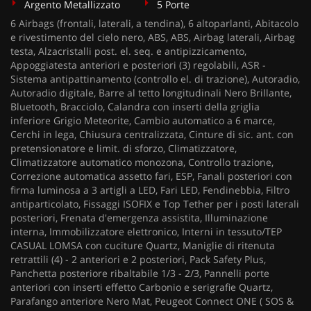
Argento Metallizzato
5 Porte
6 Airbags (frontali, laterali, a tendina), 6 altoparlanti, Abitacolo
e rivestimento del cielo nero, ABS, ABS, Airbag laterali, Airbag
testa, Alzacristalli post. el. seq. e antipizzicamento,
Appoggiatesta anteriori e posteriori (3) regolabili, ASR -
Sistema antipattinamento (controllo el. di trazione), Autoradio,
Autoradio digitale, Barre al tetto longitudinali Nero Brillante,
Bluetooth, Bracciolo, Calandra con inserti della griglia
inferiore Grigio Meteorite, Cambio automatico a 6 marce,
Cerchi in lega, Chiusura centralizzata, Cinture di sic. ant. con
pretensionatore e limit. di sforzo, Climatizzatore,
Climatizzatore automatico monozona, Controllo trazione,
Correzione automatica assetto fari, ESP, Fanali posteriori con
firma luminosa a 3 artigli a LED, Fari LED, Fendinebbia, Filtro
antiparticolato, Fissaggi ISOFIX e Top Tether per i posti laterali
posteriori, Frenata d'emergenza assistita, Illuminazione
interna, Immobilizzatore elettronico, Interni in tessuto/TEP
CASUAL LOMSA con cuciture Quartz, Maniglie di ritenuta
retrattili (4) - 2 anteriori e 2 posteriori, Pack Safety Plus,
Panchetta posteriore ribaltabile 1/3 - 2/3, Pannelli porte
anteriori con inserti effetto Carbonio e serigrafie Quartz,
Parafango anteriore Nero Mat, Peugeot Connect ONE ( SOS &