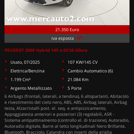
21.350 Euro
iva esposta
PEUGEOT 2008 Hybrid 145 e-DCS6 Allure
Usato, 07/2025
107 KW/145 CV
Elettrica/Benzina
Cambio Automatico (6)
1.199 Cm³
21.084 Km
Argento Metallizzato
5 Porte
6 Airbags (frontali, laterali, a tendina), 6 altoparlanti, Abitacolo
e rivestimento del cielo nero, ABS, ABS, Airbag laterali, Airbag
testa, Alzacristalli post. el. seq. e antipizzicamento,
Appoggiatesta anteriori e posteriori (3) regolabili, ASR -
Sistema antipattinamento (controllo el. di trazione), Autoradio,
Autoradio digitale, Barre al tetto longitudinali Nero Brillante,
Bluetooth, Bracciolo, Calandra con inserti della griglia