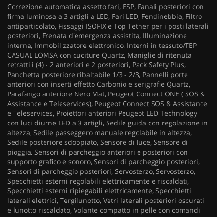
Correzione automatica assetto fari, ESP, Fanali posteriori con
firma luminosa a 3 artigli a LED, Fari LED, Fendinebbia, Filtro
antiparticolato, Fissaggi ISOFIX e Top Tether per i posti laterali
posteriori, Frenata d'emergenza assistita, Illuminazione
interna, Immobilizzatore elettronico, Interni in tessuto/TEP
CASUAL LOMSA con cuciture Quartz, Maniglie di ritenuta
retrattili (4) - 2 anteriori e 2 posteriori, Pack Safety Plus,
Panchetta posteriore ribaltabile 1/3 - 2/3, Pannelli porte
anteriori con inserti effetto Carbonio e serigrafie Quartz,
Parafango anteriore Nero Mat, Peugeot Connect ONE ( SOS &
Assistance e Teleservices), Peugeot Connect SOS & Assistance
e Teleservices, Proiettori anteriori Peugeot LED Technology
con luci diurne LED a 3 artigli, Sedile guida con regolazione in
altezza, Sedile passeggero manuale regolabile in altezza,
Sedile posteriore sdoppiato, Sensore di luce, Sensore di
pioggia, Sensori di parcheggio anteriori e posteriori con
supporto grafico e sonoro, Sensori di parcheggio posteriori,
Sensori di parcheggio posteriori, Servosterzo, Servosterzo,
Specchietti esterni regolabili elettricamente e riscaldati,
Specchietti esterni ripiegabili elettricamente, Specchietti
laterali elettrici, Tergilunotto, Vetri laterali posteriori oscurati
e lunotto riscaldato, Volante compatto in pelle con comandi