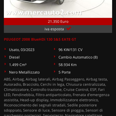
21.350 Euro
iva esposta
PEUGEOT 2008 BlueHDi 130 S&S EAT8 GT
Usato, 03/2023
96 KW/131 CV
Diesel
Cambio Automatico (8)
1.499 Cm³
58.934 Km
Nero Metallizzato
5 Porte
ABS, Airbag, Airbag laterali, Airbag Passeggero, Airbag testa,
Autoradio, Bracciolo, Cerchi in lega, Chiusura centralizzata,
Climatizzatore, Controllo trazione, Cruise Control, ESP, Fari
LED, Fendinebbia, Filtro antiparticolato, Frenata d'emergenza
assistita, Head-up display, Immobilizzatore elettronico,
Riconoscimento dei segnali stradali, Sedile posteriore
sdoppiato, Sensore di luce, Sensore di pioggia, Sensori di
parcheggio posteriori, Servosterzo, Navigatore satellitare,