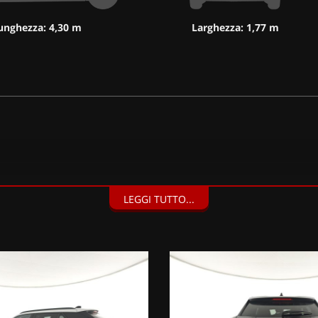
unghezza: 4,30 m
Larghezza: 1,77 m
LEGGI TUTTO...
& Drive Assist Plus (640 EUR), Pack Navigation, Pack Access, Pack Na
ite (900 EUR),