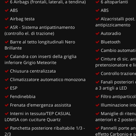
6 Airbags (frontali, laterali, a tendina)
6 altoparlanti
ABS
ABS
Airbag testa
Alzacristalli post.
antipizzicamento
ASR - Sistema antipattinamento
(controllo el. di trazione)
Autoradio
Barre al tetto longitudinali Nero
Bluetooth
Brillante
Cambio automati
Calandra con inserti della griglia
Cinture di sic. an
inferiore Grigio Meteorite
pretensionatore e li
Chiusura centralizzata
Controllo trazion
Climatizzatore automatico monozona
Fanali posteriori
ESP
a 3 artigli a LED
Fendinebbia
Filtro antipartico
Frenata d'emergenza assistita
Illuminazione int
Interni in tessuto/TEP CASUAL
Maniglie di ritenut
LOMSA con cuciture Quartz
anteriori e 2 posteri
Panchetta posteriore ribaltabile 1/3 -
Pannelli porte ant
2/3
effetto Carbonio e s