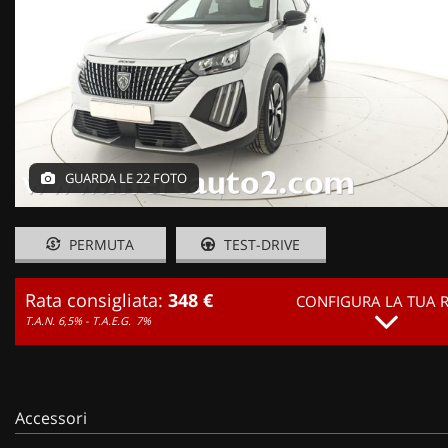
GUARDA LE 22 FOTO
PERMUTA
TEST-DRIVE
Rata consigliata:
348 €
CONFIGURA LA TUA 
T.A.N. 6,5% - T.A.E.G.
7%
Accessori