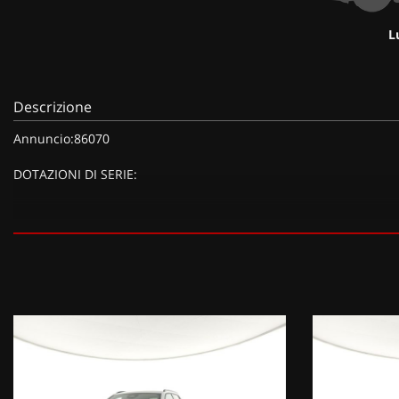
L
Descrizione
Annuncio:86070
DOTAZIONI DI SERIE:
DOTAZIONI EXTRA:
Bianco Pastello, Pack Vision, Pack Drive Assist Plus, Pack Vision 
(Compressore da 12 V) (20 EUR), Vernice metallizzata Bianco Oken