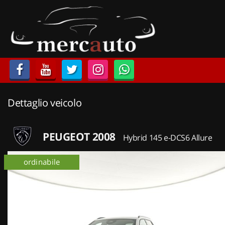
HOME
LISTA VEICOLI
ACQUISTIAMO USATO
Dettaglio veicolo
ASSISTENZA
NOLEGGIO AUTO
PEUGEOT 2008
Hybrid 145 e-DCS6 Allure
NOLEGGIO LUNGO TERMINE
ordinabile
NOLEGGIO BREVE TERMINE
CONTATTI