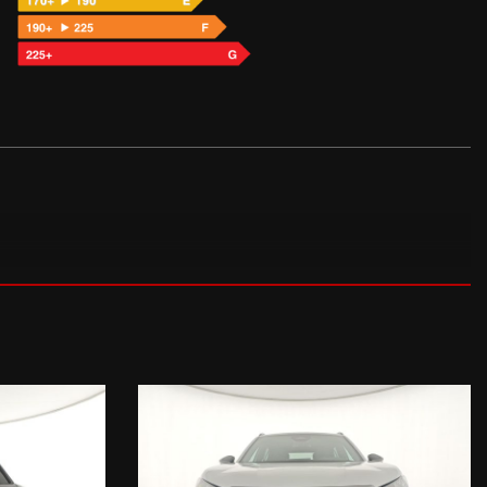
vigation & Access (720 EUR), Kit riparazione pneumatici