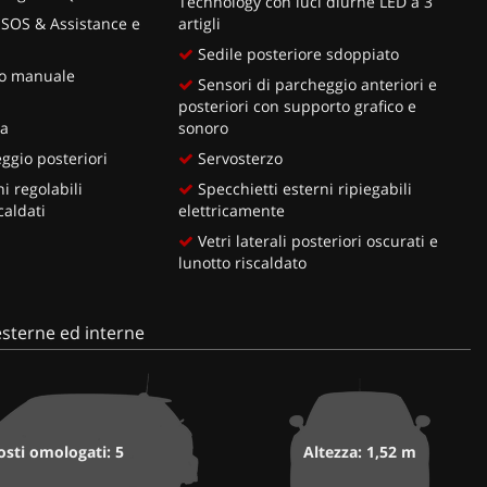
Technology con luci diurne LED a 3
SOS & Assistance e
artigli
Sedile posteriore sdoppiato
ro manuale
Sensori di parcheggio anteriori e
a
posteriori con supporto grafico e
ia
sonoro
ggio posteriori
Servosterzo
i regolabili
Specchietti esterni ripiegabili
caldati
elettricamente
Vetri laterali posteriori oscurati e
lunotto riscaldato
sterne ed interne
osti omologati: 5
Altezza: 1,52 m