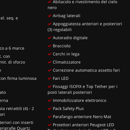
Abitacolo e rivestimento del cielo
nero
Airbag laterali
 el. seq. e
Appoggiatesta anteriori e posteriori
(3) regolabili
Autoradio digitale
Bracciolo
co a 6 marce
Cerchi in lega
t. con
mit. di sforzo
Climatizzatore
e
Correzione automatica assetto fari
 con firma luminosa
Fari LED
Fissaggi ISOFIX e Top Tether per i
lato
posti laterali posteriori
erna
Immobilizzatore elettronico
a retrattili (4) - 2
Pack Safety Plus
ori
Parafango anteriore Nero Mat
eriori con inserti
Proiettori anteriori Peugeot LED
erigrafie Quartz