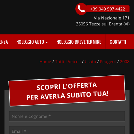
+39 049 597 4422
Via Nazionale 171
36056 Tezze sul Brenta (VI)
ENZA
NOLEGGIO AUTO
NOLEGGIO BREVE TERMINE
CONTATTI
Home
/
Tutti I Veicoli
/
Usato
/
Peugeot
/
2008
SCOPRI L'OFFERTA
PER AVERLA SUBITO TUA!