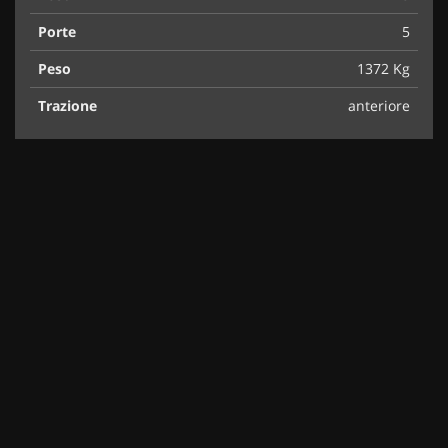
Porte
5
Peso
1372 Kg
Trazione
anteriore