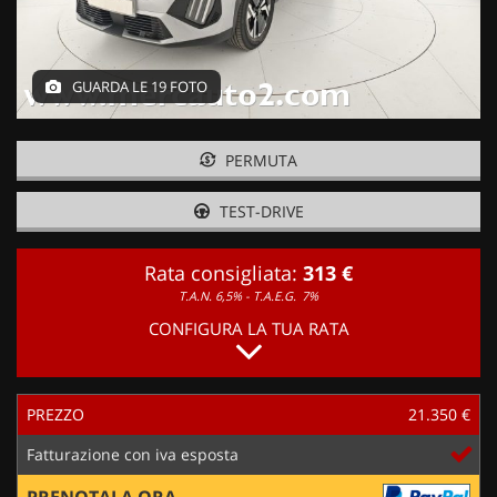
GUARDA LE 19 FOTO
PERMUTA
TEST-DRIVE
Rata consigliata:
313 €
T.A.N. 6,5% - T.A.E.G.
7%
CONFIGURA LA TUA RATA
PREZZO
21.350 €
Fatturazione con iva esposta
PRENOTALA ORA