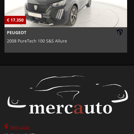
€ 17.350
€
PEUGEOT
2008 PureTech 100 S&S Allure
Mercauto