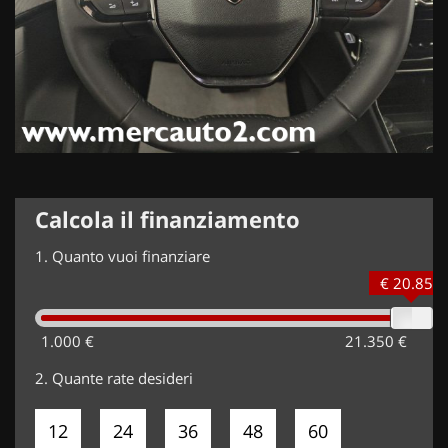
Calcola il finanziamento
1.
Quanto vuoi finanziare
€ 20.850
1.000 €
21.350 €
2.
Quante rate desideri
12
24
36
48
60