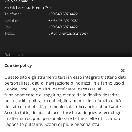
Via Nazionale 171
36056 Tezze sul Brenta (VI)
Telefono:
+39 049 597 4422
Cellulare:
+39 329 273 2302
Fax:
+39 049 597 4422
Email:
info@mercauto2.com
Dati fiscali:
ALLES DI INVERSO LORENZO
Cookie policy
Via Nazionale, 171 PD - 36056 Tezze sul Brenta
C.F/P.IVA:
03514030240
Questo sito e gli strumenti terzi in esso integrati trattano dati
Registro delle imprese:
PD
personali (es. dati di navigazione o indirizzi IP) e fanno uso di
Cookie, Pixel, Tag o altri identificatori necessari al
funzionamento e al raggiungimento delle finalità descritte
nella cookie policy, tra cui miglioramento della funzionalità
del sito e pubblicità personalizzata. Cliccando sul pulsante
Accetta tutto, dichiari di accettare l'uso di queste tecnologie.
In alternativa, puoi personalizzare le tue scelte utilizzando
l'apposito pulsante. Scopri di più e personalizza.