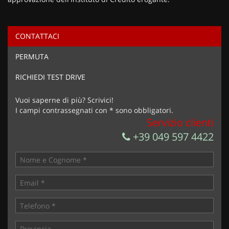
CONTATTACI
Ho letto e accetto
l'informativa privacy
*
PERMUTA
Acconsento al trattamento dei miei dati per finalità di
marketing
RICHIEDI TEST DRIVE
Invia la tua richiesta
Vuoi saperne di più? Scrivici!
I campi contrassegnati con * sono obbligatori.
Servizio clienti
+39 049 597 4422