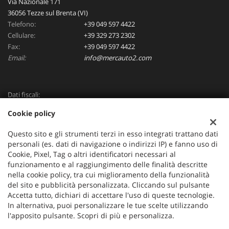
Via Nazionale 171
36056 Tezze sul Brenta (VI)
Telefono:
+39 049 597 4422
Cellulare:
+39 329 273 2302
Fax:
+39 049 597 4422
Email:
info@mercauto2.com
Dati fiscali:
ALLES DI INVERSO LORENZO
Cookie policy
Via Nazionale, 171 PD - 36056 Tezze sul Brenta
C.F/P.IVA:
03514030240
Questo sito e gli strumenti terzi in esso integrati trattano dati
Registro delle imprese:
PD
personali (es. dati di navigazione o indirizzi IP) e fanno uso di
Cookie, Pixel, Tag o altri identificatori necessari al
funzionamento e al raggiungimento delle finalità descritte
nella cookie policy, tra cui miglioramento della funzionalità
del sito e pubblicità personalizzata. Cliccando sul pulsante
Accetta tutto, dichiari di accettare l'uso di queste tecnologie.
In alternativa, puoi personalizzare le tue scelte utilizzando
l'apposito pulsante. Scopri di più e personalizza.