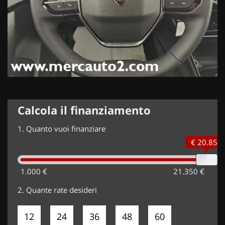
Calcola il finanziamento
1.
Quanto vuoi finanziare
€ 20.850
1.000 €
21.350 €
2.
Quante rate desideri
12
24
36
48
60