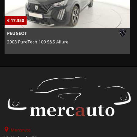
€ 17.350
€
PEUGEOT
2008 PureTech 100 S&S Allure
Mercauto