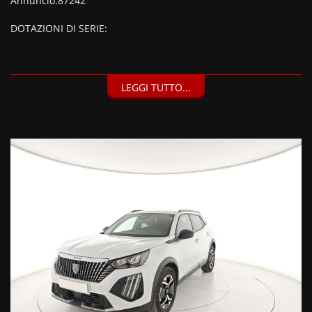
Annuncio:87242
DOTAZIONI DI SERIE:
DOTAZIONI EXTRA:
LEGGI TUTTO...
Kit riparazione pneumatici (Compressore da 12 V) (20 EUR),
Vernice metallizzata Bianco Okenite (900 EUR),