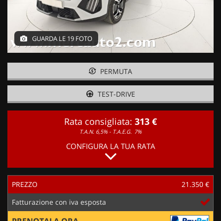
GUARDA LE 19 FOTO
PERMUTA
TEST-DRIVE
Rata consigliata:
313 €
T.A.N. 6,5% - T.A.E.G.
7%
CONFIGURA LA TUA RATA
PREZZO
21.350 €
Fatturazione con iva esposta
PRENOTALA ORA