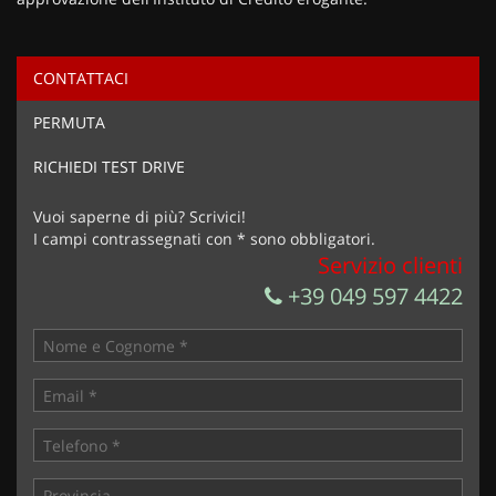
CONTATTACI
Ho letto e accetto
l'informativa privacy
*
PERMUTA
Acconsento al trattamento dei miei dati per finalità di
marketing
RICHIEDI TEST DRIVE
Invia la tua richiesta
Vuoi saperne di più? Scrivici!
I campi contrassegnati con * sono obbligatori.
Servizio clienti
+39 049 597 4422