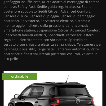
gonfiaggio insufficiente, Ruote adatte al montaggio di catene
da neve, Safety Pack, Sedile guida reg. in altezza, Sedile
posteriore sdoppiato, Sedili Citroen Advanced Comfort,
Sensore di luce, Sensore di pioggia, Sensori di parcheggio
posteriori, Servosterzo, Servosterzo elettrico, Sistema di
monitoraggio indiretto della pressione dei pneumatici,
Smartphone station, Sospensione Citroen Advanced Comfort,
Specchietti laterali elettrici, Specchietti retrovisori esterni
regolabili elettricamente con sbrinatore, Sportello del
serbatoio con chiusura elettrica senza chiave, Telecamera per
parcheggio assistito, Tergicristalli anteriori automatici, Vetro
posteriore e finestrini laterali posteriori oscurati, Volante in
eco-pelle
km 0
ordinabile
km 0