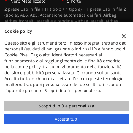
Nero Metallizzato
5 Porte
2 prese Usb in fila 1 (1 tipo c + 1 tipo a) + 1 presa Usb in fila 2
(tipo a), ABS, ABS, Accensione automatica dei fari, Airbag,
Airbag frontali, laterali e a tendina, Airbag laterali, Airbag
Passeggero, Airbag testa, Alzacristalli elettrici e sequenziali
Cookie policy
anteriori e posteriori, Assistenza alla partenza in salita,
Autoradio, Autoradio digitale, Bluetooth, Bracciolo, Calotte
Questo sito e gli strumenti terzi in esso integrati trattano dati
retrovisori esterni nero lucido, Cerchi in lega, Chiusura
personali (es. dati di navigazione o indirizzi IP) e fanno uso di
centralizzata, Climatizzatore, Climatizzatore Automatico
Cookie, Pixel, Tag o altri identificatori necessari al
Bizona, Color pack nero lucido, Controllo trazione, Cornetta
funzionamento e al raggiungimento delle finalità descritte
digitale a colori, Cruise Control, ESP, Fari a led con firma
nella cookie policy, tra cui miglioramento della funzionalità
luminosa a forma di v, Fari LED, Fendinebbia, Fendinebbia led
del sito e pubblicità personalizzata. Cliccando sul pulsante
con illuminazione statica degli incroci, Frenata d'emergenza
Accetta tutto, dichiari di accettare l'uso di queste tecnologie.
assistita, Freno Di Stazionamento Elettrico Automatico,
In alternativa, puoi personalizzare le tue scelte utilizzando
Immobilizzatore elettronico, Kit di riparazione pneumatici,
l'apposito pulsante. Scopri di più e personalizza.
Luci di marcia diurna a LED, Maniglie apriporta esterne in
tinta carrozzeria, My Citroen assist: Citroen connect box, My
Citroen play, Pack safety, Panchetta posteriore frazionabile 2/3
Scopri di più e personalizza
- 1/3, Paraurti Posteriore Nero Lucido, Pianale del bagagliaio
regolabile su due posizioni, Post Collision Safety Brake, Presa
Accetta tutti
12v nella fila 1, Profili laterali e passaruota Nero Mat,
Retrovisori ripiegabili elettricamente, Riconoscimento dei