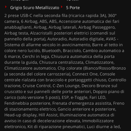
Grigio Scuro Metallizzato
5 Porte
2 prese USB-C nella seconda fila (ricarica rapida 3A), 360°
camera, 6 Airbag, ABS, ABS, Accensione automatica dei fari
anabbaglianti, Airbag, Airbag laterali, Airbag Passeggero,
Airbag testa, Alzacristalli posteriori elettrici (comandi sul
pannello della porta), Autoradio, Autoradio digitale, AVAS -
Sistema di allarme veicolo in avvicinamento, Barre al tetto in
colore nero lucido, Bluetooth, Bracciolo, Cambio automatico a
6 marce, Cerchi in lega, Chiusura automatica della porta
durante la guida, Chiusura centralizzata, Climatizzatore,
Climatizzatore automatico, Clip colorate (Bianco/Rosso/Bronzo
(a seconda del colore carrozzeria), Connect One, Console
centrale rialzata con bracciolo e portaoggetti chiuso, Controllo
trazione, Cruise Control, C-Zen Lounge, Decoro Bronze sul
cruscotto e sui pannelli delle porte anteriori, Doppio piano di
carico (solo versione 5 posti), ESP, e-Toggle, Fari LED,
Fendinebbia posteriore, Frenata d'emergenza assistita, Freno
di stazionamento elettrico, Gancio anteriore e posteriore,
Head-up display, Hill Assist, Illuminazione automatica di
avviso in caso di decelerazione elevata, Immobilizzatore
elettronico, Kit di riparazione pneumatici, Luci diurne a led,