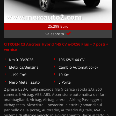
25.299 Euro
iva esposta
CITROEN C3 Aircross Hybrid 145 CV e-DCS6 Plus + 7 posti +
vernice
Km 0, 03/2026
106 KW/144 CV
Elettrica/Benzina
Cambio Automatico (6)
1.199 Cm³
10 Km
Nero Metallizzato
5 Porte
2 prese USB-C nella seconda fila (ricarica rapida 3A), 360°
camera, 6 Airbag, ABS, ABS, Accensione automatica dei fari
anabbaglianti, Airbag, Airbag laterali, Airbag Passeggero,
Airbag testa, Alzacristalli posteriori elettrici (comandi sul
pannello della porta), Autoradio, Autoradio digitale, AVAS -
Sistema di allarme veicolo in avvicinamento, Barre al tetto in