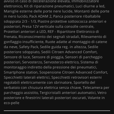
avviso in caso di decelerazione elevata, Immobilizzatore
elettronico, Kit di riparazione pneumatici, Luci diurne a led,
Maniglie esterne delle porte nere lucide, Montanti delle porte
in nero lucido, Pack ADAM 2, Panca posteriore ribaltabile
sdoppiata 2/3 - 1/3, Piastre protettive sottoscocca anteriori e
posteriori, Presa 12V verticale sulla consolle centrale,
Proiettori anteriori a LED, REF - Ripartitore Elettronico di
Frenata, Riconoscimento dei segnali stradali, Rilevamento di
gonfiaggio insufficiente, Ruote adatte al montaggio di catene
da neve, Safety Pack, Sedile guida reg. in altezza, Sedile
posteriore sdoppiato, Sedili Citroen Advanced Comfort,
Sensore di luce, Sensore di pioggia, Sensori di parcheggio
posteriori, Servosterzo, Servosterzo elettrico, Sistema di
monitoraggio indiretto della pressione dei pneumatici,
Smartphone station, Sospensione Citroen Advanced Comfort,
Specchietti laterali elettrici, Specchietti retrovisori esterni
regolabili elettricamente con sbrinatore, Sportello del
serbatoio con chiusura elettrica senza chiave, Telecamera per
parcheggio assistito, Tergicristalli anteriori automatici, Vetro
posteriore e finestrini laterali posteriori oscurati, Volante in
eco-pelle