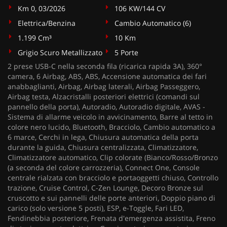
Km 0, 03/2026
106 KW/144 CV
Elettrica/Benzina
Cambio Automatico (6)
1.199 Cm³
10 Km
Grigio Scuro Metallizzato
5 Porte
2 prese USB-C nella seconda fila (ricarica rapida 3A), 360°
camera, 6 Airbag, ABS, ABS, Accensione automatica dei fari
anabbaglianti, Airbag, Airbag laterali, Airbag Passeggero,
Airbag testa, Alzacristalli posteriori elettrici (comandi sul
pannello della porta), Autoradio, Autoradio digitale, AVAS -
Sistema di allarme veicolo in avvicinamento, Barre al tetto in
colore nero lucido, Bluetooth, Bracciolo, Cambio automatico a
6 marce, Cerchi in lega, Chiusura automatica della porta
durante la guida, Chiusura centralizzata, Climatizzatore,
Climatizzatore automatico, Clip colorate (Bianco/Rosso/Bronzo
(a seconda del colore carrozzeria), Connect One, Console
centrale rialzata con bracciolo e portaoggetti chiuso, Controllo
trazione, Cruise Control, C-Zen Lounge, Decoro Bronze sul
cruscotto e sui pannelli delle porte anteriori, Doppio piano di
carico (solo versione 5 posti), ESP, e-Toggle, Fari LED,
Fendinebbia posteriore, Frenata d'emergenza assistita, Freno