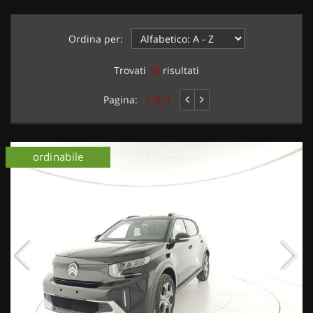
Ordina per:
Trovati
10
risultati
Pagina:
1 di 1
km 0
ordinabile
km 0