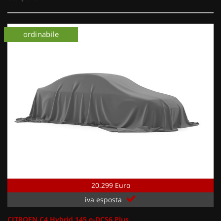
km 0
ordinabile
km 0
20.299 Euro
iva esposta
CITROEN C4 Hybrid 145 e-DCS6 Plus