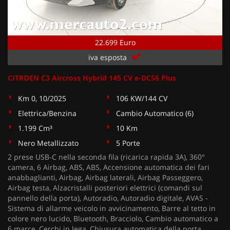
22.699 Euro
iva esposta
CITROEN C3 Aircross Hybrid 145 CV e-DCS6 Plus
Km 0, 10/2025
106 KW/144 CV
Elettrica/Benzina
Cambio Automatico (6)
1.199 Cm³
10 Km
Nero Metallizzato
5 Porte
2 prese USB-C nella seconda fila (ricarica rapida 3A), 360°
camera, 6 Airbag, ABS, ABS, Accensione automatica dei fari
anabbaglianti, Airbag, Airbag laterali, Airbag Passeggero,
Airbag testa, Alzacristalli posteriori elettrici (comandi sul
pannello della porta), Autoradio, Autoradio digitale, AVAS -
Sistema di allarme veicolo in avvicinamento, Barre al tetto in
colore nero lucido, Bluetooth, Bracciolo, Cambio automatico a
6 marce, Cerchi in lega, Chiusura automatica della porta