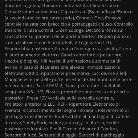
durante la guida, Chiusura centralizzata, Climatizzatore,
Climatizzatore automatico, Clip colorate (Bianco/Rosso/Bronzo
(a seconda del colore carrozzeria), Connect One, Console
centrale rialzata con bracciolo e portaoggetti chiuso, Controllo
trazione, Cruise Control, C-Zen Lounge, Decoro Bronze sul
cruscotto e sui pannelli delle porte anteriori, Doppio piano di
carico (solo versione 5 posti), ESP, e-Toggle, Fari LED,
Fendinebbia posteriore, Frenata d'emergenza assistita, Freno
di stazionamento elettrico, Gancio anteriore e posteriore,
Head-up display, Hill Assist, Illuminazione automatica di
avviso in caso di decelerazione elevata, Immobilizzatore
elettronico, Kit di riparazione pneumatici, Luci diurne a led,
Maniglie esterne delle porte nere lucide, Montanti delle porte
in nero lucido, Pack ADAM 2, Panca posteriore ribaltabile
sdoppiata 2/3 - 1/3, Piastre protettive sottoscocca anteriori e
posteriori, Presa 12V verticale sulla consolle centrale,
Proiettori anteriori a LED, REF - Ripartitore Elettronico di
Frenata, Riconoscimento dei segnali stradali, Rilevamento di
gonfiaggio insufficiente, Ruote adatte al montaggio di catene
da neve, Safety Pack, Sedile guida reg. in altezza, Sedile
posteriore sdoppiato, Sedili Citroen Advanced Comfort,
Sensore di luce, Sensore di pioggia, Sensori di parcheggio