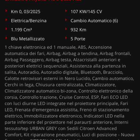
Km 0, 03/2025
107 KW/145 CV
Elettrica/Benzina
Cambio Automatico (6)
1.199 Cm³
932 Km
Blu Metallizzato
5 Porte
1 chiave elettronica ed 1 manuale, ABS, Accensione
automatica dei fari, Airbag, Airbag a tendina, Airbag frontali,
Airbag Passeggero, Airbag testa, Alzacristalli anteriori e
posteriori elettrici sequenziali, Assistenza alla partenza in
salita, Autoradio, Autoradio digitale, Bluetooth, Bracciolo,
Calotte retrovisori esterni in Nero Lucido, Cambio automatico,
Cerchi in lega, Chiusura centralizzata, Climatizzatore,
Climatizzatore automatico bi-zona, Controllo elettronico della
corsia, Controllo trazione, Cruise Control, ESP, Fari ECO LED
con luci diurne LED integrate nel proiettore principale, Fari
LED, Frenata d'emergenza assistita, Freno di stazionamento
elettrico, Immobilizzatore elettronico, Indicatori LED nella
parte inferiore del proiettore nel paraurti anteriore, Interni
tessuto/tep URBAN GREY con Sedili Citroen Advanced
Comfort, Kit riparazione pneumatici, Luci di posizione - Nuova