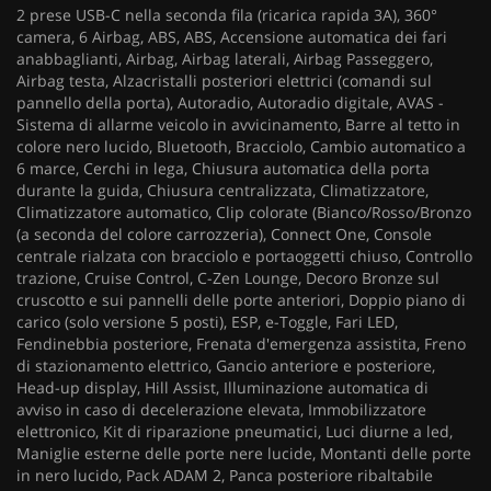
2 prese USB-C nella seconda fila (ricarica rapida 3A), 360°
camera, 6 Airbag, ABS, ABS, Accensione automatica dei fari
anabbaglianti, Airbag, Airbag laterali, Airbag Passeggero,
Airbag testa, Alzacristalli posteriori elettrici (comandi sul
pannello della porta), Autoradio, Autoradio digitale, AVAS -
Sistema di allarme veicolo in avvicinamento, Barre al tetto in
colore nero lucido, Bluetooth, Bracciolo, Cambio automatico a
6 marce, Cerchi in lega, Chiusura automatica della porta
durante la guida, Chiusura centralizzata, Climatizzatore,
Climatizzatore automatico, Clip colorate (Bianco/Rosso/Bronzo
(a seconda del colore carrozzeria), Connect One, Console
centrale rialzata con bracciolo e portaoggetti chiuso, Controllo
trazione, Cruise Control, C-Zen Lounge, Decoro Bronze sul
cruscotto e sui pannelli delle porte anteriori, Doppio piano di
carico (solo versione 5 posti), ESP, e-Toggle, Fari LED,
Fendinebbia posteriore, Frenata d'emergenza assistita, Freno
di stazionamento elettrico, Gancio anteriore e posteriore,
Head-up display, Hill Assist, Illuminazione automatica di
avviso in caso di decelerazione elevata, Immobilizzatore
elettronico, Kit di riparazione pneumatici, Luci diurne a led,
Maniglie esterne delle porte nere lucide, Montanti delle porte
in nero lucido, Pack ADAM 2, Panca posteriore ribaltabile