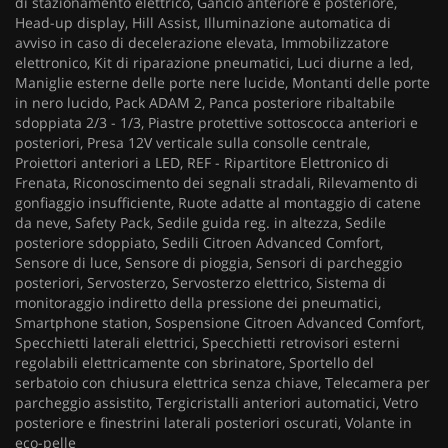
di stazionamento elettrico, Gancio anteriore e posteriore,
Head-up display, Hill Assist, Illuminazione automatica di
avviso in caso di decelerazione elevata, Immobilizzatore
elettronico, Kit di riparazione pneumatici, Luci diurne a led,
Maniglie esterne delle porte nere lucide, Montanti delle porte
in nero lucido, Pack ADAM 2, Panca posteriore ribaltabile
sdoppiata 2/3 - 1/3, Piastre protettive sottoscocca anteriori e
posteriori, Presa 12V verticale sulla consolle centrale,
Proiettori anteriori a LED, REF - Ripartitore Elettronico di
Frenata, Riconoscimento dei segnali stradali, Rilevamento di
gonfiaggio insufficiente, Ruote adatte al montaggio di catene
da neve, Safety Pack, Sedile guida reg. in altezza, Sedile
posteriore sdoppiato, Sedili Citroen Advanced Comfort,
Sensore di luce, Sensore di pioggia, Sensori di parcheggio
posteriori, Servosterzo, Servosterzo elettrico, Sistema di
monitoraggio indiretto della pressione dei pneumatici,
Smartphone station, Sospensione Citroen Advanced Comfort,
Specchietti laterali elettrici, Specchietti retrovisori esterni
regolabili elettricamente con sbrinatore, Sportello del
serbatoio con chiusura elettrica senza chiave, Telecamera per
parcheggio assistito, Tergicristalli anteriori automatici, Vetro
posteriore e finestrini laterali posteriori oscurati, Volante in
eco-pelle