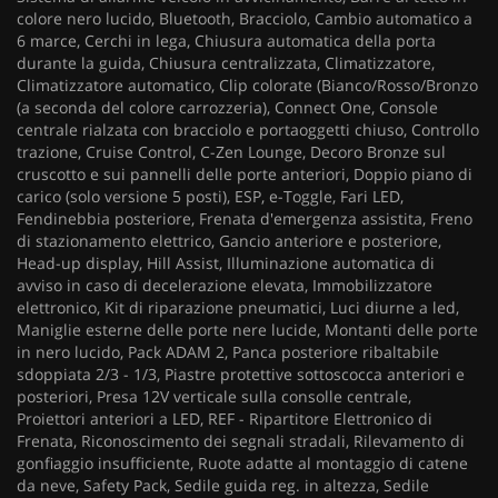
colore nero lucido, Bluetooth, Bracciolo, Cambio automatico a
6 marce, Cerchi in lega, Chiusura automatica della porta
durante la guida, Chiusura centralizzata, Climatizzatore,
Climatizzatore automatico, Clip colorate (Bianco/Rosso/Bronzo
(a seconda del colore carrozzeria), Connect One, Console
centrale rialzata con bracciolo e portaoggetti chiuso, Controllo
trazione, Cruise Control, C-Zen Lounge, Decoro Bronze sul
cruscotto e sui pannelli delle porte anteriori, Doppio piano di
carico (solo versione 5 posti), ESP, e-Toggle, Fari LED,
Fendinebbia posteriore, Frenata d'emergenza assistita, Freno
di stazionamento elettrico, Gancio anteriore e posteriore,
Head-up display, Hill Assist, Illuminazione automatica di
avviso in caso di decelerazione elevata, Immobilizzatore
elettronico, Kit di riparazione pneumatici, Luci diurne a led,
Maniglie esterne delle porte nere lucide, Montanti delle porte
in nero lucido, Pack ADAM 2, Panca posteriore ribaltabile
sdoppiata 2/3 - 1/3, Piastre protettive sottoscocca anteriori e
posteriori, Presa 12V verticale sulla consolle centrale,
Proiettori anteriori a LED, REF - Ripartitore Elettronico di
Frenata, Riconoscimento dei segnali stradali, Rilevamento di
gonfiaggio insufficiente, Ruote adatte al montaggio di catene
da neve, Safety Pack, Sedile guida reg. in altezza, Sedile