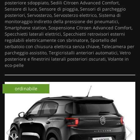
posteriore sdoppiato, Sedili Citroen Advanced Comfort,
Sensore di luce, Sensore di pioggia, Sensori di parcheggio
posteriori, Servosterzo, Servosterzo elettrico, Sistema di
monitoraggio indiretto della pressione dei pneumatici,
Smartphone station, Sospensione Citroen Advanced Comfort,
Specchietti laterali elettrici, Specchietti retrovisori esterni
regolabili elettricamente con sbrinatore, Sportello del
serbatoio con chiusura elettrica senza chiave, Telecamera per
parcheggio assistito, Tergicristalli anteriori automatici, Vetro
posteriore e finestrini laterali posteriori oscurati, Volante in
eco-pelle
km 0
ordinabile
km 0