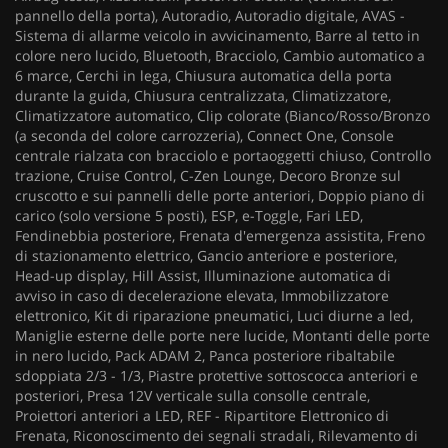
pannello della porta), Autoradio, Autoradio digitale, AVAS -
Sistema di allarme veicolo in avvicinamento, Barre al tetto in
colore nero lucido, Bluetooth, Bracciolo, Cambio automatico a
6 marce, Cerchi in lega, Chiusura automatica della porta
durante la guida, Chiusura centralizzata, Climatizzatore,
Climatizzatore automatico, Clip colorate (Bianco/Rosso/Bronzo
(a seconda del colore carrozzeria), Connect One, Console
centrale rialzata con bracciolo e portaoggetti chiuso, Controllo
trazione, Cruise Control, C-Zen Lounge, Decoro Bronze sul
cruscotto e sui pannelli delle porte anteriori, Doppio piano di
carico (solo versione 5 posti), ESP, e-Toggle, Fari LED,
Fendinebbia posteriore, Frenata d'emergenza assistita, Freno
di stazionamento elettrico, Gancio anteriore e posteriore,
Head-up display, Hill Assist, Illuminazione automatica di
avviso in caso di decelerazione elevata, Immobilizzatore
elettronico, Kit di riparazione pneumatici, Luci diurne a led,
Maniglie esterne delle porte nere lucide, Montanti delle porte
in nero lucido, Pack ADAM 2, Panca posteriore ribaltabile
sdoppiata 2/3 - 1/3, Piastre protettive sottoscocca anteriori e
posteriori, Presa 12V verticale sulla consolle centrale,
Proiettori anteriori a LED, REF - Ripartitore Elettronico di
Frenata, Riconoscimento dei segnali stradali, Rilevamento di