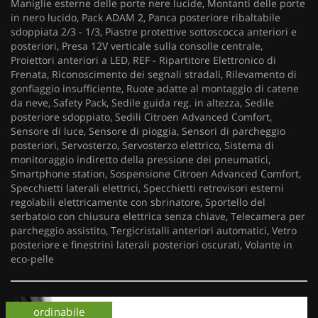
Maniglie esterne delle porte nere lucide, Montanti delle porte
in nero lucido, Pack ADAM 2, Panca posteriore ribaltabile
sdoppiata 2/3 - 1/3, Piastre protettive sottoscocca anteriori e
posteriori, Presa 12V verticale sulla consolle centrale,
Proiettori anteriori a LED, REF - Ripartitore Elettronico di
Frenata, Riconoscimento dei segnali stradali, Rilevamento di
gonfiaggio insufficiente, Ruote adatte al montaggio di catene
da neve, Safety Pack, Sedile guida reg. in altezza, Sedile
posteriore sdoppiato, Sedili Citroen Advanced Comfort,
Sensore di luce, Sensore di pioggia, Sensori di parcheggio
posteriori, Servosterzo, Servosterzo elettrico, Sistema di
monitoraggio indiretto della pressione dei pneumatici,
Smartphone station, Sospensione Citroen Advanced Comfort,
Specchietti laterali elettrici, Specchietti retrovisori esterni
regolabili elettricamente con sbrinatore, Sportello del
serbatoio con chiusura elettrica senza chiave, Telecamera per
parcheggio assistito, Tergicristalli anteriori automatici, Vetro
posteriore e finestrini laterali posteriori oscurati, Volante in
eco-pelle
km 0
ordinabile
km 0