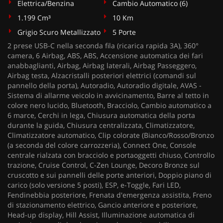
Elettrica/Benzina
Cambio Automatico (6)
1.199 Cm³
10 Km
Grigio Scuro Metallizzato
5 Porte
2 prese USB-C nella seconda fila (ricarica rapida 3A), 360°
camera, 6 Airbag, ABS, ABS, Accensione automatica dei fari
anabbaglianti, Airbag, Airbag laterali, Airbag Passeggero,
Airbag testa, Alzacristalli posteriori elettrici (comandi sul
pannello della porta), Autoradio, Autoradio digitale, AVAS -
Sistema di allarme veicolo in avvicinamento, Barre al tetto in
colore nero lucido, Bluetooth, Bracciolo, Cambio automatico a
6 marce, Cerchi in lega, Chiusura automatica della porta
durante la guida, Chiusura centralizzata, Climatizzatore,
Climatizzatore automatico, Clip colorate (Bianco/Rosso/Bronzo
(a seconda del colore carrozzeria), Connect One, Console
centrale rialzata con bracciolo e portaoggetti chiuso, Controllo
trazione, Cruise Control, C-Zen Lounge, Decoro Bronze sul
cruscotto e sui pannelli delle porte anteriori, Doppio piano di
carico (solo versione 5 posti), ESP, e-Toggle, Fari LED,
Fendinebbia posteriore, Frenata d'emergenza assistita, Freno
di stazionamento elettrico, Gancio anteriore e posteriore,
Head-up display, Hill Assist, Illuminazione automatica di