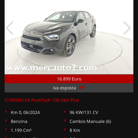
16.899 Euro
iva esposta
CITROEN C4 PureTech 130 S&S Plus
Km 0, 06/2024
96 KW/131 CV
Benzina
Cambio Manuale (6)
1.199 Cm³
8 Km