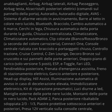
anabbaglianti, Airbag, Airbag laterali, Airbag Passeggero,
Airbag testa, Alzacristalli posteriori elettrici (comandi sul
pannello della porta), Autoradio, Autoradio digitale, AVAS -
Sistema di allarme veicolo in avvicinamento, Barre al tetto in
colore nero lucido, Bluetooth, Bracciolo, Cambio automatico a
6 marce, Cerchi in lega, Chiusura automatica della porta
durante la guida, Chiusura centralizzata, Climatizzatore,
Climatizzatore automatico, Clip colorate (Bianco/Rosso/Bronzo
(a seconda del colore carrozzeria), Connect One, Console
centrale rialzata con bracciolo e portaoggetti chiuso, Controllo
trazione, Cruise Control, C-Zen Lounge, Decoro Bronze sul
cruscotto e sui pannelli delle porte anteriori, Doppio piano di
carico (solo versione 5 posti), ESP, e-Toggle, Fari LED,
Fendinebbia posteriore, Frenata d'emergenza assistita, Freno
di stazionamento elettrico, Gancio anteriore e posteriore,
Head-up display, Hill Assist, Illuminazione automatica di
avviso in caso di decelerazione elevata, Immobilizzatore
elettronico, Kit di riparazione pneumatici, Luci diurne a led,
Maniglie esterne delle porte nere lucide, Montanti delle porte
in nero lucido, Pack ADAM 2, Panca posteriore ribaltabile
sdoppiata 2/3 - 1/3, Piastre protettive sottoscocca anteriori e
posteriori, Presa 12V verticale sulla consolle centrale,