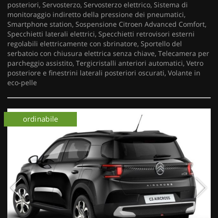
posteriori, Servosterzo, Servosterzo elettrico, Sistema di
monitoraggio indiretto della pressione dei pneumatici,
Smartphone station, Sospensione Citroen Advanced Comfort,
Specchietti laterali elettrici, Specchietti retrovisori esterni
regolabili elettricamente con sbrinatore, Sportello del
serbatoio con chiusura elettrica senza chiave, Telecamera per
parcheggio assistito, Tergicristalli anteriori automatici, Vetro
posteriore e finestrini laterali posteriori oscurati, Volante in
eco-pelle
km 0
ordinabile
km 0