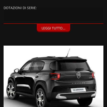
DOTAZIONI DI SERIE:
DOTAZIONI EXTRA:
LEGGI TUTTO...
Appoggiatesta(2) regolabili (ripiegabili 50/50), 2 sedili
individuali ribaltabili (50/50) nella 3ª fila, 1 presa USB-C
(ricarica rapida) in terza fila (sulla sinistra), Configurazione 7
posti (850 EUR),