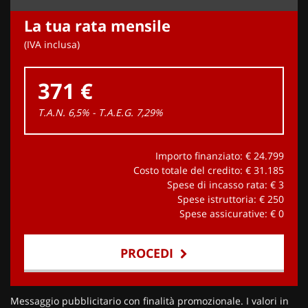
La tua rata mensile
(IVA inclusa)
371 €
T.A.N. 6,5% - T.A.E.G.
7,29
%
Importo finanziato: €
24.799
Costo totale del credito: €
31.185
Spese di incasso rata: €
3
Spese istruttoria: €
250
Spese assicurative: €
0
PROCEDI
Contattaci
Messaggio pubblicitario con finalità promozionale. I valori in