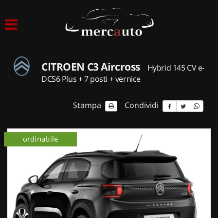
HOME
LISTA VEICOLI
CITROEN C3 Aircross
Hybrid 145 CV e-
ACQUISTIAMO USATO
DCS6 Plus + 7 posti + vernice
ASSISTENZA
Stampa
Condividi
NOLEGGIO AUTO
ordinabile
km 0
NOLEGGIO LUNGO TERMINE
NOLEGGIO BREVE TERMINE
CONTATTI