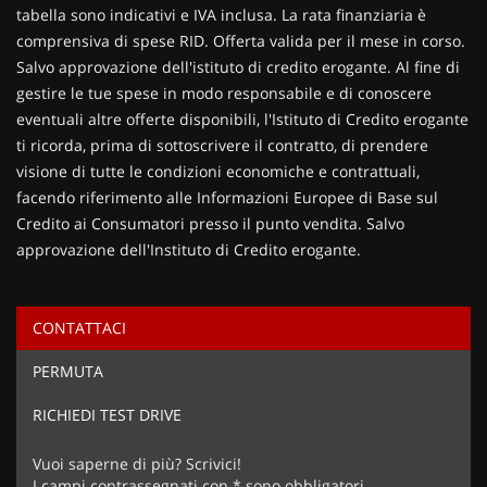
tabella sono indicativi e IVA inclusa. La rata finanziaria è
comprensiva di spese RID. Offerta valida per il mese in corso.
Salvo approvazione dell'istituto di credito erogante. Al fine di
gestire le tue spese in modo responsabile e di conoscere
eventuali altre offerte disponibili, l'Istituto di Credito erogante
ti ricorda, prima di sottoscrivere il contratto, di prendere
visione di tutte le condizioni economiche e contrattuali,
facendo riferimento alle Informazioni Europee di Base sul
Credito ai Consumatori presso il punto vendita. Salvo
approvazione dell'Instituto di Credito erogante.
CONTATTACI
Ho letto e accetto
l'informativa privacy
*
PERMUTA
Acconsento al trattamento dei miei dati per finalità di
marketing
RICHIEDI TEST DRIVE
Invia la tua richiesta
Vuoi saperne di più? Scrivici!
I campi contrassegnati con * sono obbligatori.