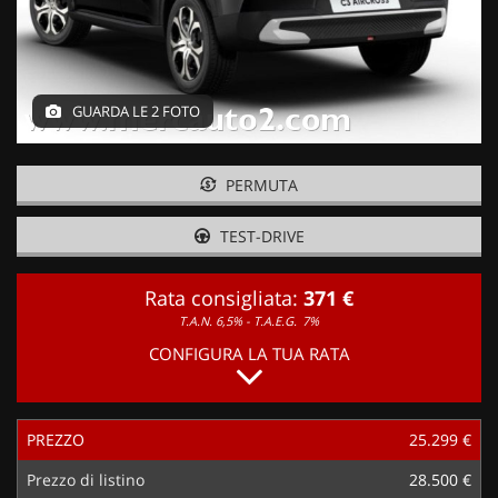
GUARDA LE 2 FOTO
PERMUTA
TEST-DRIVE
Rata consigliata:
371 €
T.A.N. 6,5% - T.A.E.G.
7%
CONFIGURA LA TUA RATA
PREZZO
25.299 €
Prezzo di listino
28.500 €