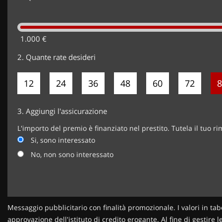
1.000 €
2.
Quante rate desideri
12
24
36
48
60
72
8
3.
Aggiungi l'assicurazione
L'importo del premio è finanziato nel prestito. Tutela il tuo r
Si, sono interessato
No, non sono interessato
Messaggio pubblicitario con finalità promozionale. I valori in tab
approvazione dell'istituto di credito erogante. Al fine di gestire 