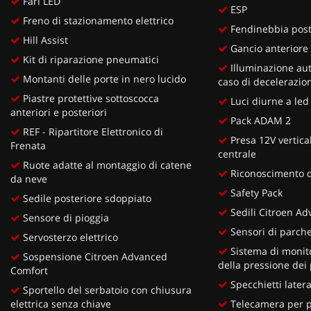
Fari LED
ESP
Freno di stazionamento elettrico
Fendinebbia post
Hill Assist
Gancio anteriore 
Kit di riparazione pneumatici
Illuminazione aut
Montanti delle porte in nero lucido
caso di decelerazio
Piastre protettive sottoscocca
Luci diurne a led
anteriori e posteriori
Pack ADAM 2
REF - Ripartitore Elettronico di
Presa 12V vertical
Frenata
centrale
Ruote adatte al montaggio di catene
Riconoscimento de
da neve
Safety Pack
Sedile posteriore sdoppiato
Sedili Citroen A
Sensore di pioggia
Sensori di parche
Servosterzo elettrico
Sistema di monito
Sospensione Citroen Advanced
della pressione dei
Comfort
Specchietti lateral
Sportello del serbatoio con chiusura
elettrica senza chiave
Telecamera per pa