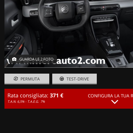
GUARDA LE 2 FOTO
PERMUTA
TEST-DRIVE
Rata consigliata:
371 €
CONFIGURA LA TUA 
T.A.N. 6,5% - T.A.E.G.
7%