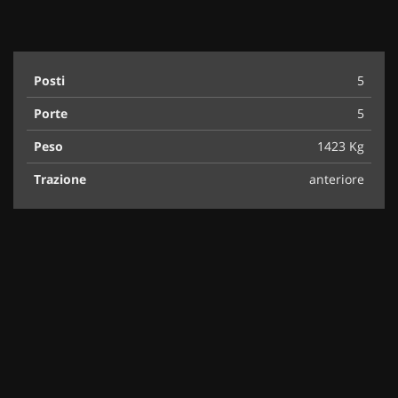
Posti
5
Porte
5
Peso
1423 Kg
Trazione
anteriore