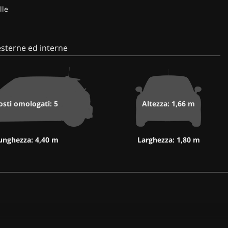
lle
sterne ed interne
osti omologati: 5
Altezza: 1,66 m
unghezza: 4,40 m
Larghezza: 1,80 m