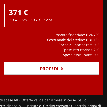
371 €
T.A.N. 6,5% - T.A.E.G.
7,29
%
Importo finanziato: €
24.799
Costo totale del credito: €
31.185
Spese di incasso rata: €
3
Spese istruttoria: €
250
Spese assicurative: €
0
PROCEDI
di spese RID. Offerta valida per il mese in corso. Salvo
te disponibili, l'Istituto di Credito erogante ti ricorda, prima di