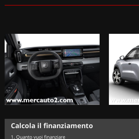
DOTAZIONI EXTRA:
Appoggiatesta(2) regolabili (ripiegabili 50/50), 2 sedili individuali 
metallizzata Mercury Grey (800 EUR),
Calcola il finanziamento
1.
Quanto vuoi finanziare