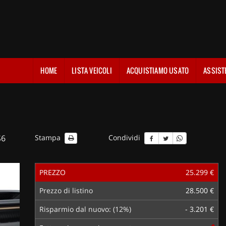
HOME
LISTA VEICOLI
ACQUISTIAMO USATO
ASSIST
S6
Stampa
Condividi
PREZZO
25.299 €
Prezzo di listino
28.500 €
Risparmio dal nuovo: (12%)
- 3.201 €