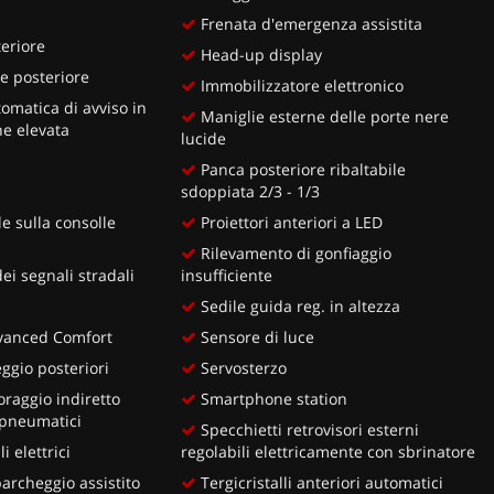
Frenata d'emergenza assistita
eriore
Head-up display
e posteriore
Immobilizzatore elettronico
omatica di avviso in
Maniglie esterne delle porte nere
ne elevata
lucide
Panca posteriore ribaltabile
sdoppiata 2/3 - 1/3
e sulla consolle
Proiettori anteriori a LED
Rilevamento di gonfiaggio
i segnali stradali
insufficiente
Sedile guida reg. in altezza
dvanced Comfort
Sensore di luce
ggio posteriori
Servosterzo
raggio indiretto
Smartphone station
 pneumatici
Specchietti retrovisori esterni
i elettrici
regolabili elettricamente con sbrinatore
rcheggio assistito
Tergicristalli anteriori automatici