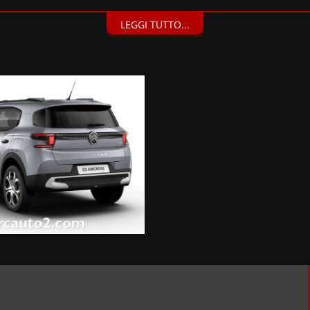
LEGGI TUTTO...
ribaltabili (50/50) nella 3ª fila, 1 presa USB-C (ricarica rapida) in te