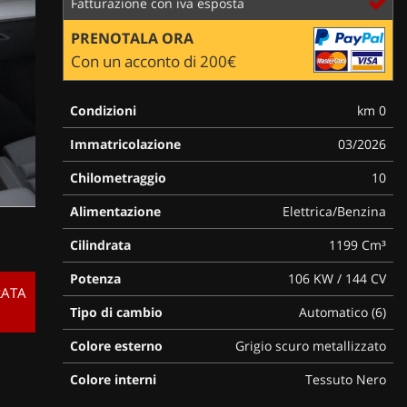
Fatturazione con iva esposta
PRENOTALA ORA
Con un acconto di 200€
Condizioni
km 0
Immatricolazione
03/2026
Chilometraggio
10
Alimentazione
Elettrica/Benzina
Cilindrata
1199 Cm³
Potenza
106 KW / 144 CV
RATA
Tipo di cambio
Automatico (6)
Colore esterno
Grigio scuro metallizzato
Colore interni
Tessuto Nero