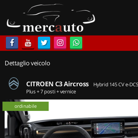
HOME
LISTA VEICOLI
ACQUISTIAMO USATO
Dettaglio veicolo
ASSISTENZA
NOLEGGIO AUTO
CITROEN C3 Aircross
Hybrid 145 CV e-DC
Plus + 7 posti + vernice
NOLEGGIO LUNGO TERMINE
ordinabile
km 0
NOLEGGIO BREVE TERMINE
CONTATTI