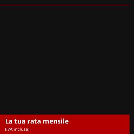
rza fila (sulla sinistra), Configurazione 7 posti (850 EUR), Vernice
La tua rata mensile
(IVA inclusa)