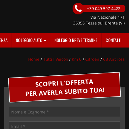
+39 049 597 4422
Via Nazionale 171
36056 Tezze sul Brenta (VI)
ENZA
NOLEGGIO AUTO
NOLEGGIO BREVE TERMINE
CONTATTI
Home
/
Tutti I Veicoli
/
Km 0
/
Citroen
/
C3 Aircross
SCOPRI L'OFFERTA
PER AVERLA SUBITO TUA!