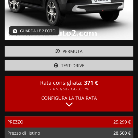
GUARDA LE 2 FOTO
PERMUTA
TEST-DRIVE
Rata consigliata:
371 €
T.A.N. 6,5% - T.A.E.G.
7%
CONFIGURA LA TUA RATA
PREZZO
25.299 €
Prezzo di listino
28.500 €