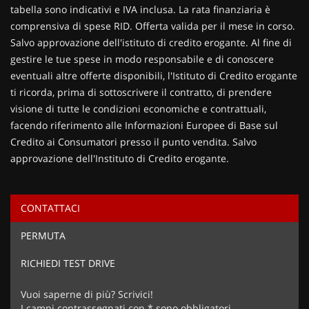
tabella sono indicativi e IVA inclusa. La rata finanziaria è
comprensiva di spese RID. Offerta valida per il mese in corso.
Salvo approvazione dell'istituto di credito erogante. Al fine di
gestire le tue spese in modo responsabile e di conoscere
eventuali altre offerte disponibili, l'Istituto di Credito erogante
ti ricorda, prima di sottoscrivere il contratto, di prendere
visione di tutte le condizioni economiche e contrattuali,
facendo riferimento alle Informazioni Europee di Base sul
Credito ai Consumatori presso il punto vendita. Salvo
approvazione dell'Instituto di Credito erogante.
CONTATTACI
Ho letto e accetto
l'informativa privacy
*
PERMUTA
Acconsento al trattamento dei miei dati per finalità di
marketing
RICHIEDI TEST DRIVE
Invia la tua richiesta
Vuoi saperne di più? Scrivici!
I campi contrassegnati con * sono obbligatori.