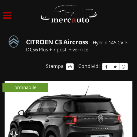
HOME
LISTA VEICOLI
CITROEN C3 Aircross
Hybrid 145 CV e-
ACQUISTIAMO USATO
DCS6 Plus + 7 posti + vernice
ASSISTENZA
Stampa
Condividi
NOLEGGIO AUTO
ordinabile
km 0
NOLEGGIO LUNGO TERMINE
NOLEGGIO BREVE TERMINE
CONTATTI