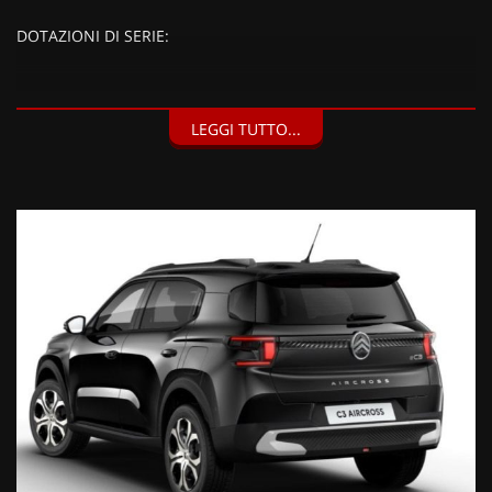
DOTAZIONI DI SERIE:
DOTAZIONI EXTRA:
LEGGI TUTTO...
Appoggiatesta(2) regolabili (ripiegabili 50/50), 2 sedili
individuali ribaltabili (50/50) nella 3ª fila, 1 presa USB-C
(ricarica rapida) in terza fila (sulla sinistra), Configurazione 7
posti (850 EUR),