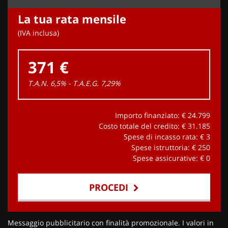
La tua rata mensile
(IVA inclusa)
371 €
T.A.N. 6,5% - T.A.E.G.
7,29
%
Importo finanziato: €
24.799
Costo totale del credito: €
31.185
Spese di incasso rata: €
3
Spese istruttoria: €
250
Spese assicurative: €
0
PROCEDI
Contattaci
Messaggio pubblicitario con finalità promozionale. I valori in