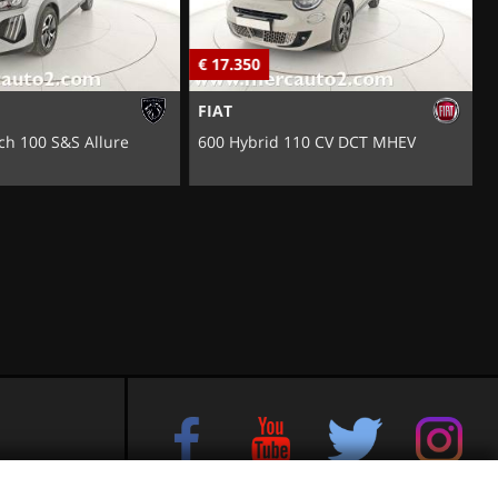
€ 17.350
€
FIAT
ch 100 S&S Allure
600 Hybrid 110 CV DCT MHEV
e sul Brenta