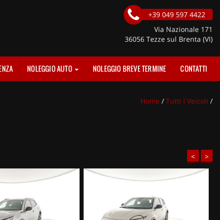
+39 049 597 4422
Via Nazionale 171
36056 Tezze sul Brenta (VI)
ENZA
NOLEGGIO AUTO
NOLEGGIO BREVE TERMINE
CONTATTI
Home
/
Tutti I Veicoli
/
<
>