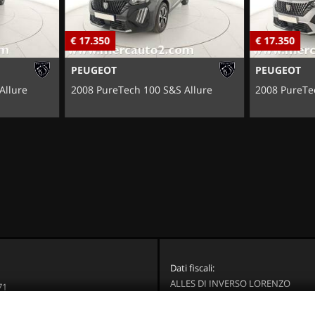
€ 17.350
€ 17.350
PEUGEOT
PEUGEOT
Allure
2008 PureTech 100 S&S Allure
2008 PureTe
Dati fiscali:
ALLES DI INVERSO LORENZO
71
Via Nazionale, 171 PD - 36056 Tezz
Brenta (VI)
C.F/P.IVA:
03514030240