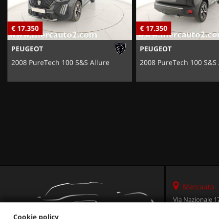
€ 17.350
€ 17.350
PEUGEOT
PEUGEOT
2008 PureTech 100 S&S Allure
2008 PureTech 100 S&S 
Mercauto
Via Nazionale 1
36056 Tezze sul 
Cookie policy