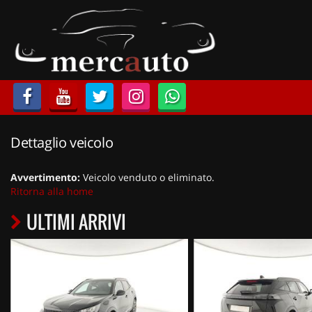
HOME
LISTA VEICOLI
ACQUISTIAMO USATO
Dettaglio veicolo
ASSISTENZA
Avvertimento:
Veicolo venduto o eliminato.
NOLEGGIO AUTO
Ritorna alla home
ULTIMI ARRIVI
NOLEGGIO LUNGO TERMINE
NOLEGGIO BREVE TERMINE
CONTATTI