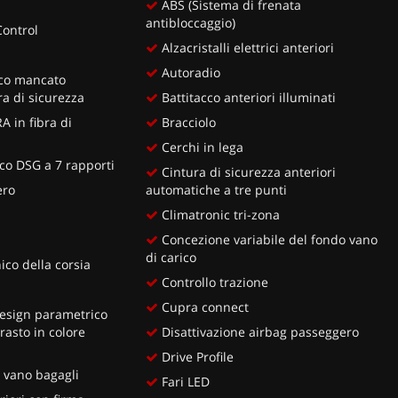
ABS (Sistema di frenata
antibloccaggio)
Control
Alzacristalli elettrici anteriori
Autoradio
ico mancato
ra di sicurezza
Battitacco anteriori illuminati
A in fibra di
Bracciolo
Cerchi in lega
o DSG a 7 rapporti
Cintura di sicurezza anteriori
ero
automatiche a tre punti
Climatronic tri-zona
Concezione variabile del fondo vano
di carico
ico della corsia
Controllo trazione
Cupra connect
esign parametrico
rasto in colore
Disattivazione airbag passeggero
Drive Profile
 vano bagagli
Fari LED