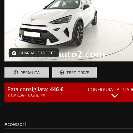
GUARDA LE 18 FOTO
PERMUTA
TEST-DRIVE
Rata consigliata:
446 €
CONFIGURA LA TUA 
T.A.N. 6,5% - T.A.E.G.
7%
Accessori