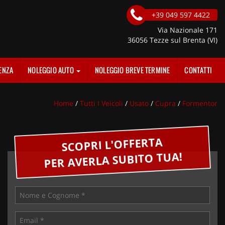
+39 049 597 4422
Via Nazionale 171
36056 Tezze sul Brenta (VI)
ENZA
NOLEGGIO AUTO
NOLEGGIO BREVE TERMINE
CONTATTI
Home
/
Tutti I Veicoli
/
Usato
/
Cupra
/
Formentor
SCOPRI L'OFFERTA
PER AVERLA SUBITO TUA!