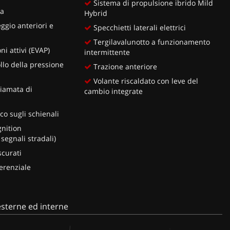
Sistema di propulsione ibrido Mild
ia
Hybrid
ggio anteriori e
Specchietti laterali elettrici
Tergilavalunotto a funzionamento
i attivi (EVAP)
intermittente
llo della pressione
Trazione anteriore
Volante riscaldato con leve del
iamata di
cambio integrate
o sugli schienali
gnition
segnali stradali)
scurati
erenziale
sterne ed interne