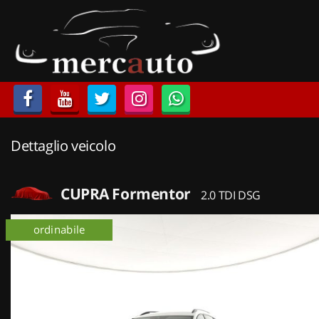
HOME
LISTA VEICOLI
ACQUISTIAMO USATO
Dettaglio veicolo
ASSISTENZA
NOLEGGIO AUTO
CUPRA Formentor
2.0 TDI DSG
NOLEGGIO LUNGO TERMINE
ordinabile
NOLEGGIO BREVE TERMINE
CONTATTI