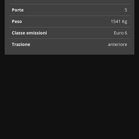
Porte
5
Peso
1541 Kg
Classe emissioni
Euro 6
Trazione
anteriore