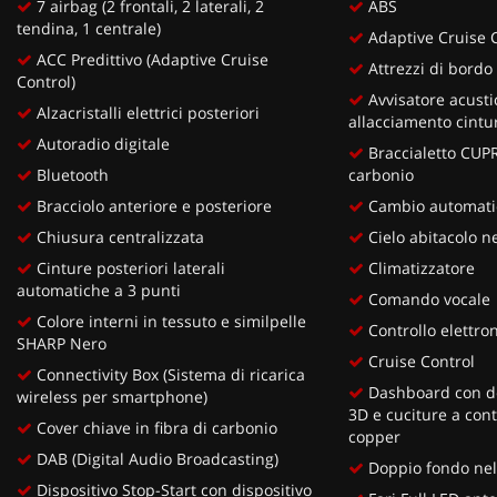
7 airbag (2 frontali, 2 laterali, 2
ABS
tendina, 1 centrale)
Adaptive Cruise 
ACC Predittivo (Adaptive Cruise
Attrezzi di bordo
Control)
Avvisatore acust
Alzacristalli elettrici posteriori
allacciamento cintu
Autoradio digitale
Braccialetto CUPR
Bluetooth
carbonio
Bracciolo anteriore e posteriore
Cambio automatic
Chiusura centralizzata
Cielo abitacolo n
Cinture posteriori laterali
Climatizzatore
automatiche a 3 punti
Comando vocale
Colore interni in tessuto e similpelle
Controllo elettron
SHARP Nero
Cruise Control
Connectivity Box (Sistema di ricarica
Dashboard con d
wireless per smartphone)
3D e cuciture a cont
Cover chiave in fibra di carbonio
copper
DAB (Digital Audio Broadcasting)
Doppio fondo nel
Dispositivo Stop-Start con dispositivo