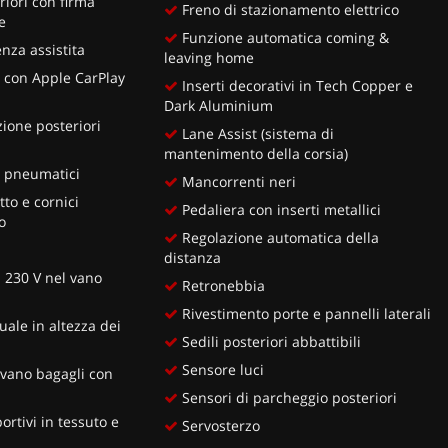
riori con firma
Freno di stazionamento elettrico
e
Funzione automatica coming &
za assistita
leaving home
s con Apple CarPlay
Inserti decorativi in Tech Copper e
Dark Aluminium
zione posteriori
Lane Assist (sistema di
mantenimento della corsia)
e pneumatici
Mancorrenti neri
to e cornici
Pedaliera con inserti metallici
o
Regolazione automatica della
distanza
a 230 V nel vano
Retronebbia
Rivestimento porte e pannelli laterali
ale in altezza dei
Sedili posteriori abbattibili
Sensore luci
vano bagagli con
Sensori di parcheggio posteriori
ortivi in tessuto e
Servosterzo