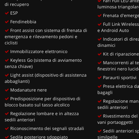
Fari Full LED ante
di recupero
luminosa triangolar
ESP
Frenata d'emergen
Fendinebbia
Full Link Wireles
Front assist con sistema di frenata di
e Android Auto
emergenza e rilevamento pedoni e
Indicatori di dire
ciclisti
dinamici
Immobilizzatore elettronico
Kit di riparazion
Keyless Go (sistema di avviamento
Mancorrenti al tet
senza chiave)
finestrini nero lucid
Light assist (dispositivo di assistenza
Paraurti sportivi
abbaglianti)
Presa elettrica d
Modanature nere
bagagli
Predisposizione per dispositivo di
Regolazione manu
blocco basato sul tasso alcolico
sedili anteriori
Regolazione lombare e in altezza
Rivestimento del 
sedili anteriori
vani portaoggetti
Riconoscimento dei segnali stradali
Sedili anteriori sp
Sedile posteriore sdoppiato
similpelle