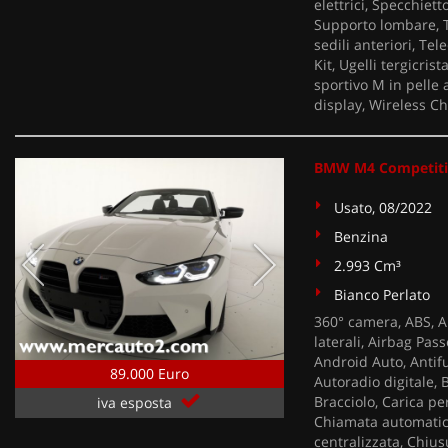
elettrici, Specchiet
Supporto lombare, Ta
sedili anteriori, Te
Kit, Ugelli tergicrist
sportivo M in pelle
display, Wireless C
BMW M4 Competitio
Usato, 08/2022
Benzina
2.993 Cm³
Bianco Perlato
360° camera, ABS, AB
laterali, Airbag Pass
Android Auto, Antifu
89.000 Euro
Autoradio digitale,
Bracciolo, Carica pe
iva esposta
Chiamata automatic
centralizzata, Chius