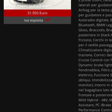
laterali per guidato
Airbag per la testa 
31.950 Euro
per guidatore e pass
Autoradio digitale,
iva esposta
Bluetooth, BMW Lega
Gloss, Bracciolo, Br
posteriore in black
frizione, Cerchi in 
per il sedile passeg
Climatizzatore digit
trazione, Cornici dei
Cruise Control con f
Dynamic brake lights
Fendinebbia, Filtro 
elettrico, Funzione S
obliqui, Immobilizza
monitor), Interni in
nel bagagliaio lato d
frontale e posterior
Mild Hybrid - 48V, M
Assistant, PC iBrake
Performance Control