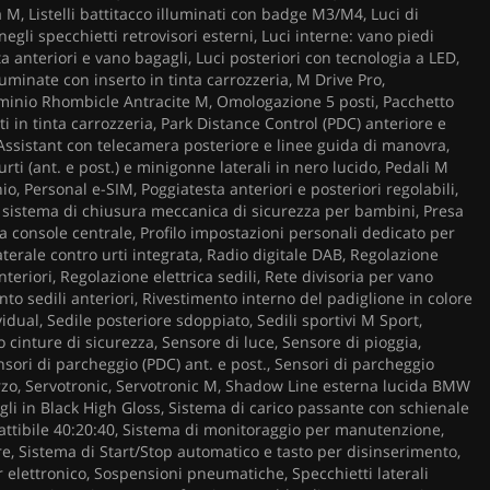
 M, Listelli battitacco illuminati con badge M3/M4, Luci di
negli specchietti retrovisori esterni, Luci interne: vano piedi
ta anteriori e vano bagagli, Luci posteriori con tecnologia a LED,
luminate con inserto in tinta carrozzeria, M Drive Pro,
inio Rhombicle Antracite M, Omologazione 5 posti, Pacchetto
ti in tinta carrozzeria, Park Distance Control (PDC) anteriore e
 Assistant con telecamera posteriore e linee guida di manovra,
urti (ant. e post.) e minigonne laterali in nero lucido, Pedali M
io, Personal e-SIM, Poggiatesta anteriori e posteriori regolabili,
n sistema di chiusura meccanica di sicurezza per bambini, Presa
la console centrale, Profilo impostazioni personali dedicato per
aterale contro urti integrata, Radio digitale DAB, Regolazione
anteriori, Regolazione elettrica sedili, Rete divisoria per vano
to sedili anteriori, Rivestimento interno del padiglione in colore
dual, Sedile posteriore sdoppiato, Sedili sportivi M Sport,
 cinture di sicurezza, Sensore di luce, Sensore di pioggia,
sori di parcheggio (PDC) ant. e post., Sensori di parcheggio
erzo, Servotronic, Servotronic M, Shadow Line esterna lucida BMW
gli in Black High Gloss, Sistema di carico passante con schienale
battibile 40:20:40, Sistema di monitoraggio per manutenzione,
re, Sistema di Start/Stop automatico e tasto per disinserimento,
 elettronico, Sospensioni pneumatiche, Specchietti laterali