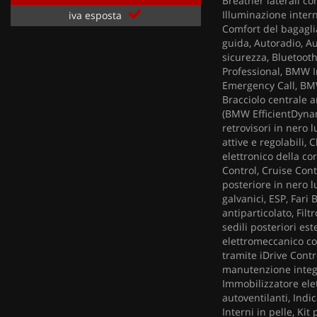
Breather laterali co
Illuminazione intern
iva esposta
Comfort del bagaglia
guida, Autoradio, Aut
sicurezza, Bluetoo
Professional, BMW I
Emergency Call, BMW
Bracciolo centrale 
(BMW EfficientDynami
retrovisori in nero 
attive e regolabili,
elettronico della co
Control, Cruise Cont
posteriore in nero l
galvanici, ESP, Fari 
antiparticolato, Filt
sedili posteriori es
elettromeccanico c
tramite iDrive Contr
manutenzione integr
Immobilizzatore ele
autoventilanti, Indi
Interni in pelle, Kit