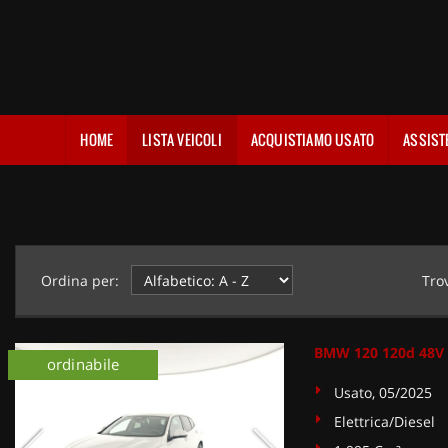
HOME
LISTA VEICOLI
ACQUISTIAMO USATO
ASSIST
Ordina per:
Tro
BMW 120 120d 48V 
ordinabile
Usato, 05/2025
Elettrica/Diesel