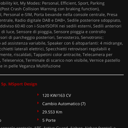
obility kit, My Modes: Personal, Efficient, Sport, Parking
 (Post Crash Collision Warning con braking function),
, Personal e-SIM, Porta bevande nella console centrale, Presa
entrale, Radio digitale DAB e DAB+, Sedile posteriore sdoppiato,
diviso 60:40 con i-Size/ISOFIX nei sedili esterni, Sedili anteriori
e di luce, Sensore di pioggia, Sensore pioggia e controllo
sori di parcheggio posteriori, Servosterzo, Servotronic:
o ad assistenza variabile, Speaker con 6 altoparlanti: 4 midrange,
hietti laterali elettrici, Specchietti retrovisori regolabili e
camente, riscaldati, Tappetini color antracite, Telecamera per
, Teleservice, Terminale di scarico non visibile, Vernice pastello
te in pelle Veganza Multifuzione
 5p. MSport Design
120 KW/163 CV
Cambio Automatico (7)
29.553 Km
o
5 Porte
console centrale, ABS, Active Guard, Airbag, Airbag frontali e