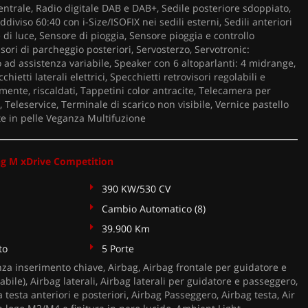
entrale, Radio digitale DAB e DAB+, Sedile posteriore sdoppiato,
diviso 60:40 con i-Size/ISOFIX nei sedili esterni, Sedili anteriori
e di luce, Sensore di pioggia, Sensore pioggia e controllo
sori di parcheggio posteriori, Servosterzo, Servotronic:
o ad assistenza variabile, Speaker con 6 altoparlanti: 4 midrange,
hietti laterali elettrici, Specchietti retrovisori regolabili e
camente, riscaldati, Tappetini color antracite, Telecamera per
, Teleservice, Terminale di scarico non visibile, Vernice pastello
te in pelle Veganza Multifuzione
 M xDrive Competition
390 KW/530 CV
Cambio Automatico (8)
39.900 Km
to
5 Porte
za inserimento chiave, Airbag, Airbag frontale per guidatore e
abile), Airbag laterali, Airbag laterali per guidatore e passeggero,
a testa anteriori e posteriori, Airbag Passeggero, Airbag testa, Air