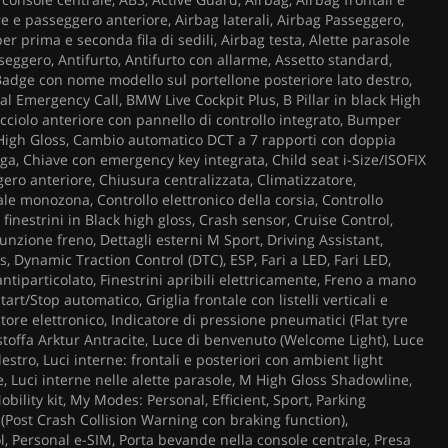
re e passeggero anteriore, Airbag laterali, Airbag Passeggero,
per prima e seconda fila di sedili, Airbag testa, Alette parasole
eggero, Antifurto, Antifurto con allarme, Assetto standard,
 Badge con nome modello sul portellone posteriore lato destro,
l Emergency Call, BMW Live Cockpit Plus, B Pillar in black High
acciolo anteriore con pannello di controllo integrato, Bumper
 High Gloss, Cambio automatico DCT a 7 rapporti con doppia
lega, Chiave con emergency key integrata, Child seat i-Size/ISOFIX
gero anteriore, Chiusura centralizzata, Climatizzatore,
ale monozona, Controllo elettronico della corsia, Controllo
 finestrini in Black high gloss, Crash sensor, Cruise Control,
unzione freno, Dettagli esterni M Sport, Driving Assistant,
, Dynamic Traction Control (DTC), ESP, Fari a LED, Fari LED,
antiparticolato, Finestrini apribili elettricamente, Freno a mano
tart/Stop automatico, Griglia frontale con listelli verticali e
tore elettronico, Indicatore di pressione pneumatici (Flat tyre
 stoffa Arktur Antracite, Luce di benvenuto (Welcome Light), Luce
estro, Luci interne: frontali e posteriori con ambient light
e, Luci interne nelle alette parasole, M High Gloss Shadowline,
obility kit, My Modes: Personal, Efficient, Sport, Parking
 (Post Crash Collision Warning con braking function),
, Personal e-SIM, Porta bevande nella console centrale, Presa