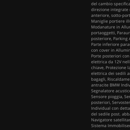
del cambio specifica
direzione integrate 
anteriore, sotto-por
Maniglie portiere il
Modanature in Allum
portaoggetti, Paraur
posteriore, Parking
Parte inferiore para
con cover in Allumin
Porte posteriori co
elettrica da 12V nel
chiave, Protezione l
elettrica dei sedili 
bagagli, Riscaldamen
antracite BMW Indivi
Segnalatore acustico
Sensore pioggia, Sen
posteriori, Servost
Individual con detta
del sedile post. ab
Navigatore satellita
Sistema Immobiliser