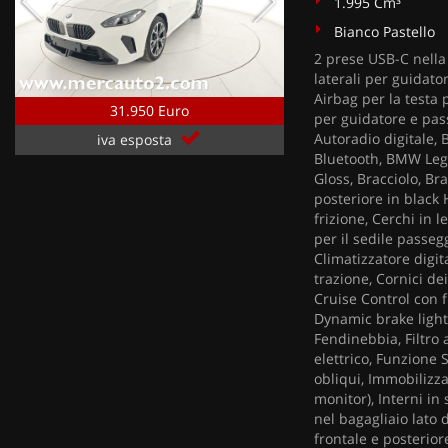
1.995 Cm³
Bianco Pastello
2 prese USB-C nella 
laterali per guidato
Airbag per la testa 
31.950 Euro
per guidatore e pass
Autoradio digitale,
iva esposta
Bluetooth, BMW Lega
Gloss, Bracciolo, Br
posteriore in black
frizione, Cerchi in 
per il sedile passeg
Climatizzatore digit
trazione, Cornici dei
Cruise Control con f
Dynamic brake lights
Fendinebbia, Filtro 
elettrico, Funzione S
obliqui, Immobilizza
monitor), Interni in
nel bagagliaio lato d
frontale e posterior