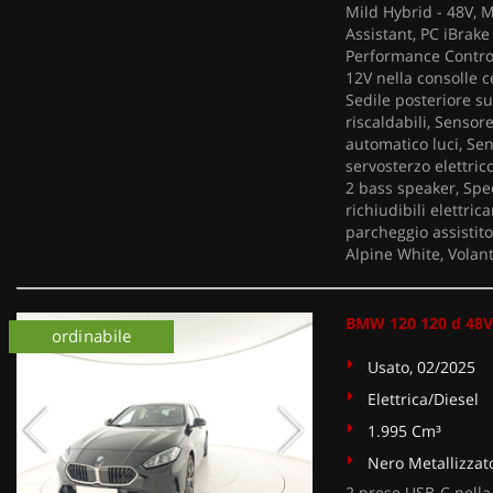
Mild Hybrid - 48V, M
Assistant, PC iBrake
Performance Control
12V nella consolle c
Sedile posteriore sud
riscaldabili, Sensor
automatico luci, Sen
servosterzo elettric
2 bass speaker, Specc
richiudibili elettri
parcheggio assistito
Alpine White, Volan
BMW 120 120 d 48V
ordinabile
Usato, 02/2025
Elettrica/Diesel
1.995 Cm³
Nero Metallizzat
2 prese USB-C nella 