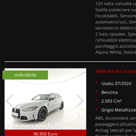
12V nella consolle c
Sedile posteriore sud
riscaldabili, Sensor
automatico luci, Sen
servosterzo elettric
2 bass speaker, Specc
richiudibili elettri
parcheggio assistito
Alpine White, Volan
BMW M3 M3 Touring
ordinabile
Usato, 07/2024
Benzina
2.993 Cm³
Grigio Metallizza
ABS, Accensione sen
passeggero (disattiv
Airbag laterali per l
96.950 Euro