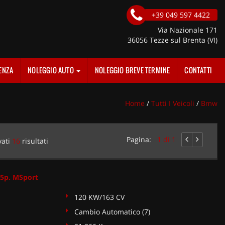
+39 049 597 4422
Via Nazionale 171
36056 Tezze sul Brenta (VI)
ENZA
NOLEGGIO AUTO
NOLEGGIO BREVE TERMINE
CONTATTI
Home
/
Tutti I Veicoli
/
Bmw
Pagina:
1 di 1
vati
16
risultati
5p. MSport
120 KW/163 CV
Cambio Automatico (7)