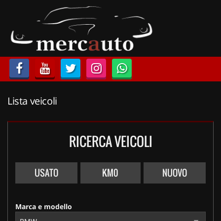
HOME
LISTA VEICOLI
ACQUISTIAMO USATO
Lista veicoli
ASSISTENZA
NOLEGGIO AUTO
RICERCA VEICOLI
NOLEGGIO LUNGO TERMINE
USATO
KM0
NUOVO
NOLEGGIO BREVE TERMINE
Marca e modello
CONTATTI