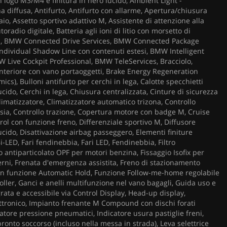
n logo M3/M4 e finitura in nero lucido, Ambient Light -
a diffusa, Antifurto, Antifurto con allarme, Apertura/chiusura
io, Assetto sportivo adattivo M, Assistente di attenzione alla
oradio digitale, Batteria agli ioni di litio con morsetto di
th, BMW Connected Drive Services, BMW Connected Package
ndividual Shadow Line con contenuti estesi, BMW Intelligent
 Live Cockpit Professional, BMW TeleServices, Bracciolo,
anteriore con vano portaoggetti, Brake Energy Regeneration
cs), Bulloni antifurto per cerchi in lega, Calotte specchietti
lucido, Cerchi in lega, Chiusura centralizzata, Cinture di sicurezza
 Climatizzatore, Climatizzatore automatico trizona, Controllo
rsia, Controllo trazione, Copertura motore con badge M, Cruise
rol con funzione freno, Differenziale sportivo M, Diffusore
ucido, Disattivazione airbag passeggero, Elementi finiture
Bi-LED, Fari fendinebbia, Fari LED, Fendinebbia, Filtro
ro antiparticolato OPF per motori benzina, Fissaggio Isofix per
terni, Frenata d'emergenza assistita, Freno di stazionamento
on funzione Automatic Hold, Funzione Follow-me-home regolabile
oller, Ganci e anelli multifunzione nel vano bagagli, Guida uso e
ata e accessibile via Control Display, Head-up display,
ttronico, Impianto frenante M Compound con dischi forati
catore pressione pneumatici, Indicatore usura pastiglie freni,
 pronto soccorso (incluso nella messa in strada), Leva selettrice