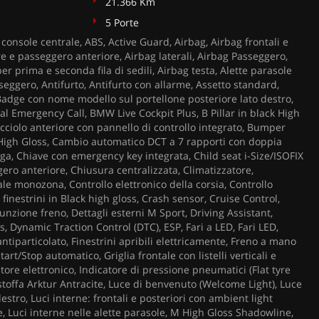
21.366 Km
5 Porte
console centrale, ABS, Active Guard, Airbag, Airbag frontali e
re e passeggero anteriore, Airbag laterali, Airbag Passeggero,
per prima e seconda fila di sedili, Airbag testa, Alette parasole
eggero, Antifurto, Antifurto con allarme, Assetto standard,
 Badge con nome modello sul portellone posteriore lato destro,
l Emergency Call, BMW Live Cockpit Plus, B Pillar in black High
acciolo anteriore con pannello di controllo integrato, Bumper
 High Gloss, Cambio automatico DCT a 7 rapporti con doppia
lega, Chiave con emergency key integrata, Child seat i-Size/ISOFIX
gero anteriore, Chiusura centralizzata, Climatizzatore,
ale monozona, Controllo elettronico della corsia, Controllo
 finestrini in Black high gloss, Crash sensor, Cruise Control,
unzione freno, Dettagli esterni M Sport, Driving Assistant,
, Dynamic Traction Control (DTC), ESP, Fari a LED, Fari LED,
antiparticolato, Finestrini apribili elettricamente, Freno a mano
tart/Stop automatico, Griglia frontale con listelli verticali e
tore elettronico, Indicatore di pressione pneumatici (Flat tyre
 stoffa Arktur Antracite, Luce di benvenuto (Welcome Light), Luce
estro, Luci interne: frontali e posteriori con ambient light
e, Luci interne nelle alette parasole, M High Gloss Shadowline,