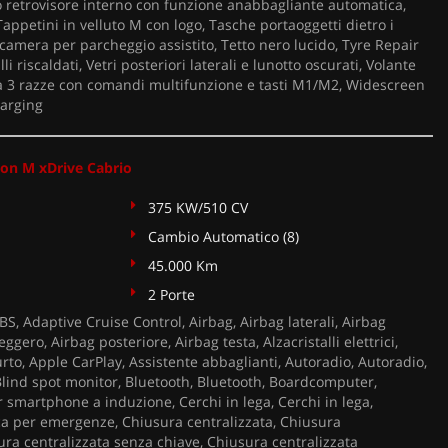
to retrovisore interno con funzione anabbagliante automatica,
ppetini in velluto M con logo, Tasche portaoggetti dietro i
lecamera per parcheggio assistito, Tetto nero lucido, Tyre Repair
alli riscaldati, Vetri posteriori laterali e lunotto oscurati, Volante
 a 3 razze con comandi multifunzione e tasti M1/M2, Widescreen
harging
n M xDrive Cabrio
375 KW/510 CV
Cambio Automatico (8)
45.000 Km
2 Porte
S, Adaptive Cruise Control, Airbag, Airbag laterali, Airbag
eggero, Airbag posteriore, Airbag testa, Alzacristalli elettrici,
rto, Apple CarPlay, Assistente abbaglianti, Autoradio, Autoradio,
 Blind spot monitor, Bluetooth, Bluetooth, Boardcomputer,
r smartphone a induzione, Cerchi in lega, Cerchi in lega,
a per emergenze, Chiusura centralizzata, Chiusura
ura centralizzata senza chiave, Chiusura centralizzata