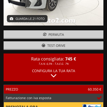
GUARDA LE 21 FOTO
PERMUTA
TEST-DRIVE
Rata consigliata:
745 €
T.A.N. 6,5% - T.A.E.G.
7%
CONFIGURA LA TUA RATA
PREZZO
60.350 €
Fatturazione con iva esposta
PRENOTALA ORA