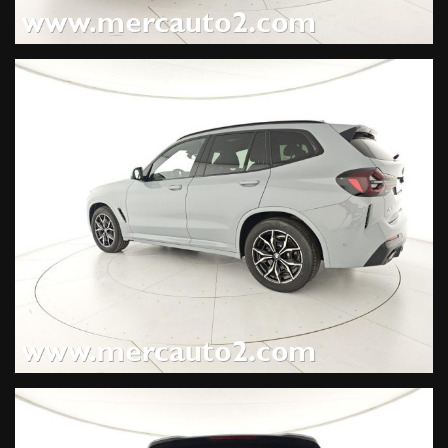
(1350 EUR), Regolazione larghezza schienale sedile guidatore
(130 EUR), Tettuccio in vetro scorrevole/apribile ad
azionamento elettrico, Tettuccio panoramico, Tettuccio
panoramico in vetro scorrevole/inclinabile ad azionamento
elettrico (1700 EUR), Programma di Manutenzione BMW Senza
Pensieri 5 anni/60.000km (730 EUR), Sistema di altoparlanti
multi-amplificati Hi-Fi (12 alt., output 205W) (450 EUR), Full LED
Adaptive Lights (1100 EUR), Luci scure BMW Individual
Shadow Line (260 EUR), Sistema di navigazione, Controller
iDrive Touch, Interfaccia vivavoce Bluetooth, 2 porte USB per
la ricarica di dispositivi mobili e la trasmissione di dati,
Interfaccia WLAN, BMW Connected+ (durata 3 anni), BMW
TeleService e Chiamata di Emergenza (durata illim.), Vehicle
Apps (durata 3 anni), Aggiornamento Mappe tramite USB e
OTA (durata 3 anni), Intelligent Voice Control (durata 3 anni),
Intelligent Functions (durata 3 anni), Hard Disk, Control
display da 12,3" con funzione touch, Quadro strumenti con
display digitale da 12,3", Sistema di altoparlanti multi-
amplificati Hi-Fi (12 alt., output 205W) (450 EUR), BMW Live
Cockpit Professional (1640 EUR),