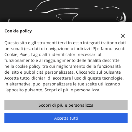
Cookie policy
Questo sito e gli strumenti terzi in esso integrati trattano dati
personali (es. dati di navigazione o indirizzi IP) e fanno uso di
Mercauto
Cookie, Pixel, Tag o altri identificatori necessari al
Via Nazionale 171
funzionamento e al raggiungimento delle finalità descritte
36056 Tezze sul Brenta (VI)
nella cookie policy, tra cui miglioramento della funzionalità
Telefono:
+39 049 597 4422
del sito e pubblicità personalizzata. Cliccando sul pulsante
Cellulare:
+39 329 273 2302
Accetta tutto, dichiari di accettare l'uso di queste tecnologie.
Fax:
+39 049 597 4422
In alternativa, puoi personalizzare le tue scelte utilizzando
Email:
info@mercauto2.com
l'apposito pulsante. Scopri di più e personalizza.
Scopri di più e personalizza
Dati fiscali:
ALLES DI INVERSO LORENZO
Accetta tutti
Via Nazionale, 171 PD - 36056 Tezze sul Brenta
C.F/P.IVA:
03514030240