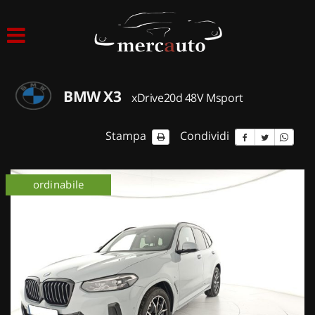
HOME
LISTA VEICOLI
BMW X3
xDrive20d 48V Msport
ACQUISTIAMO USATO
Stampa
Condividi
ASSISTENZA
ordinabile
NOLEGGIO AUTO
NOLEGGIO LUNGO TERMINE
NOLEGGIO BREVE TERMINE
CONTATTI