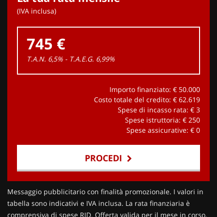
(IVA inclusa)
745 €
T.A.N. 6,5% - T.A.E.G.
6,99
%
Importo finanziato: €
50.000
Costo totale del credito: €
62.619
Spese di incasso rata: €
3
Spese istruttoria: €
250
Spese assicurative: €
0
PROCEDI
Contattaci
Messaggio pubblicitario con finalità promozionale. I valori in
tabella sono indicativi e IVA inclusa. La rata finanziaria è
comprensiva di spese RID. Offerta valida per il mese in corso.