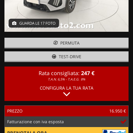
GUARDA LE 17 FOTO
PERMUTA
TEST-DRIVE
Rata consigliata:
247 €
T.A.N. 6,5% - T.A.E.G.
8%
CONFIGURA LA TUA RATA
PREZZO
16.950 €
Fatturazione con iva esposta
PRENOTALA ORA