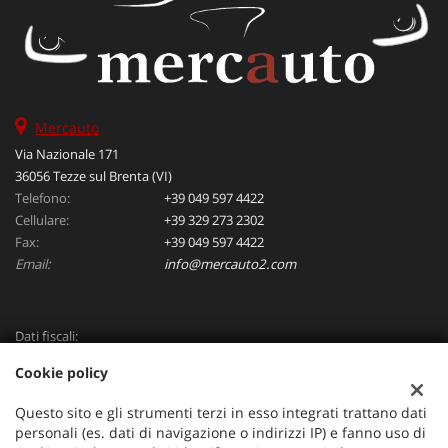
Mercauto
Via Nazionale 171
36056 Tezze sul Brenta (VI)
Telefono:
+39 049 597 4422
Cellulare:
+39 329 273 2302
Fax:
+39 049 597 4422
Email:
info@mercauto2.com
Dati fiscali:
ALLES DI INVERSO LORENZO
Cookie policy
Via Nazionale, 171 PD - 36056 Tezze sul Brenta
C.F/P.IVA:
03514030240
Questo sito e gli strumenti terzi in esso integrati trattano dati
Registro delle imprese:
PD
personali (es. dati di navigazione o indirizzi IP) e fanno uso di