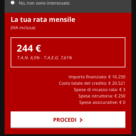
No, non sono interessato
La tua rata mensile
(IVA inclusa)
244 €
T.A.N. 6,5% - T.A.E.G.
7,61
%
Importo finanziato: €
16.250
Costo totale del credito: €
20.521
Spese di incasso rata: €
3
Spese istruttoria: €
250
Spese assicurative: €
0
PROCEDI