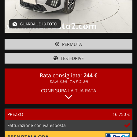
GUARDA LE 19 FOTO
PERMUTA
TEST-DRIVE
Rata consigliata:
244 €
T.A.N. 6,5% - T.A.E.G.
8%
CONFIGURA LA TUA RATA
PREZZO
16.750 €
Fatturazione con iva esposta
PRENOTALA ORA