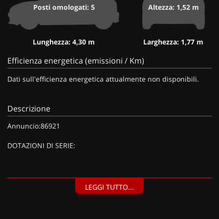
Posti omologati: 5
Altezza: 1,52 m
Lunghezza: 4,30 m
Larghezza: 1,77 m
Efficienza energetica (emissioni / Km)
Dati sull'efficienza energetica attualmente non disponibili.
Descrizione
Annuncio:86921
DOTAZIONI DI SERIE:
DOTAZIONI EXTRA:
LEGGI TUTTO...
Argento Metallizzato, Kit riparazione pneumatici
(Compressore da 12 V) (20 EUR), Vernice metallizzata Grigio
Artense (900 EUR),