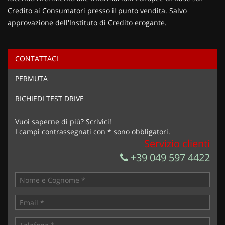
Credito ai Consumatori presso il punto vendita. Salvo
approvazione dell'Instituto di Credito erogante.
CONTATTACI
Ho letto e accetto
l'informativa privacy
*
PERMUTA
Acconsento al trattamento dei miei dati per finalità di
marketing
RICHIEDI TEST DRIVE
Invia la tua richiesta
Vuoi saperne di più? Scrivici!
I campi contrassegnati con * sono obbligatori.
Servizio clienti
+39 049 597 4422