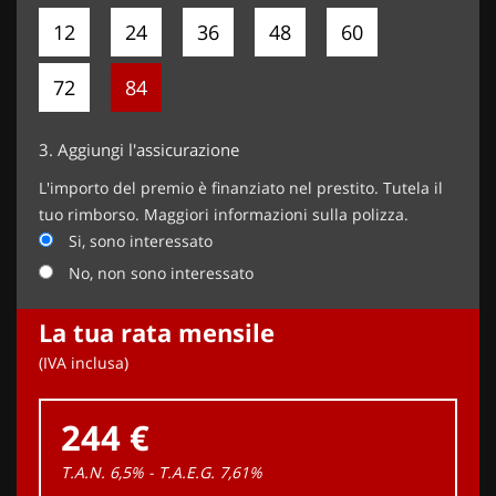
12
24
36
48
60
72
84
3.
Aggiungi l'assicurazione
L'importo del premio è finanziato nel prestito. Tutela il
tuo rimborso. Maggiori informazioni sulla polizza.
Si, sono interessato
No, non sono interessato
La tua rata mensile
(IVA inclusa)
244 €
T.A.N. 6,5% - T.A.E.G.
7,61
%