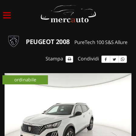
HOME
LISTA VEICOLI
PEUGEOT 2008
PureTech 100 S&S Allure
ACQUISTIAMO USATO
Stampa
Condividi
ASSISTENZA
ordinabile
NOLEGGIO AUTO
NOLEGGIO LUNGO TERMINE
NOLEGGIO BREVE TERMINE
CONTATTI