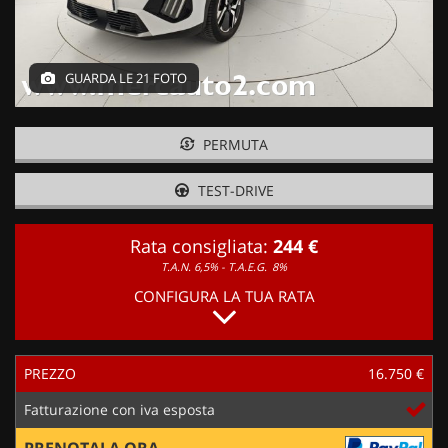
GUARDA LE 21 FOTO
PERMUTA
TEST-DRIVE
Rata consigliata:
244 €
T.A.N. 6,5% - T.A.E.G.
8%
CONFIGURA LA TUA RATA
PREZZO
16.750 €
Fatturazione con iva esposta
PRENOTALA ORA