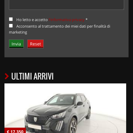
Ho letto e accetto
l'informativa privacy
*
Acconsento al trattamento dei miei dati per finalità di
marketing
ULTIMI ARRIVI
€ 17.350
€