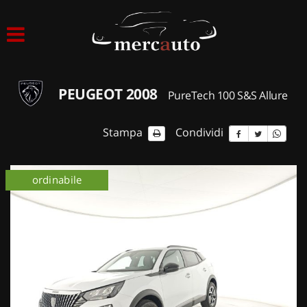
HOME
LISTA VEICOLI
PEUGEOT 2008
PureTech 100 S&S Allure
ACQUISTIAMO USATO
Stampa
Condividi
ASSISTENZA
ordinabile
NOLEGGIO AUTO
NOLEGGIO LUNGO TERMINE
NOLEGGIO BREVE TERMINE
CONTATTI