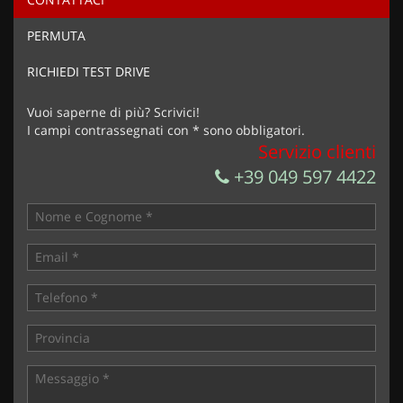
Ho letto e accetto
l'informativa privacy
*
PERMUTA
Acconsento al trattamento dei miei dati per finalità di
marketing
RICHIEDI TEST DRIVE
Invia la tua richiesta
Vuoi saperne di più? Scrivici!
I campi contrassegnati con * sono obbligatori.
Servizio clienti
+39 049 597 4422