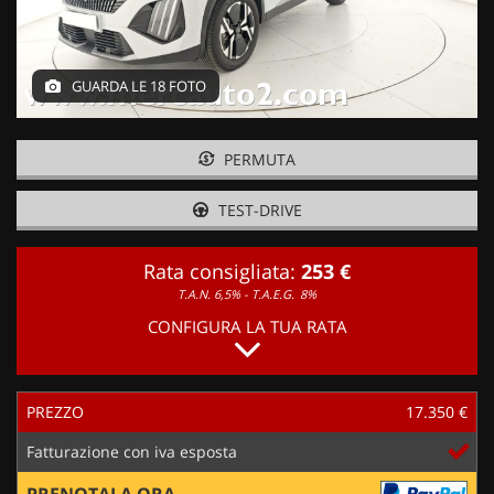
GUARDA LE 18 FOTO
PERMUTA
TEST-DRIVE
Rata consigliata:
253 €
T.A.N. 6,5% - T.A.E.G.
8%
CONFIGURA LA TUA RATA
PREZZO
17.350 €
Fatturazione con iva esposta
PRENOTALA ORA