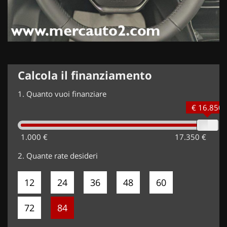
Calcola il finanziamento
1.
Quanto vuoi finanziare
€ 16.850
1.000 €
17.350 €
2.
Quante rate desideri
12
24
36
48
60
72
84