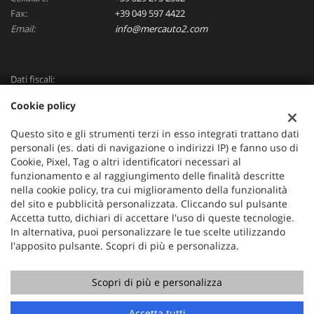
Fax:
+39 049 597 4422
Email:
info@mercauto2.com
Dati fiscali:
ALLES DI INVERSO LORENZO
Cookie policy
Via Nazionale, 171 PD - 36056 Tezze sul Brenta
C.F/P.IVA:
03514030240
Questo sito e gli strumenti terzi in esso integrati trattano dati
Registro delle imprese:
PD
personali (es. dati di navigazione o indirizzi IP) e fanno uso di
Cookie, Pixel, Tag o altri identificatori necessari al
funzionamento e al raggiungimento delle finalità descritte
nella cookie policy, tra cui miglioramento della funzionalità
del sito e pubblicità personalizzata. Cliccando sul pulsante
Accetta tutto, dichiari di accettare l'uso di queste tecnologie.
In alternativa, puoi personalizzare le tue scelte utilizzando
l'apposito pulsante. Scopri di più e personalizza.
Scopri di più e personalizza
Copyright © 2026 GestionaleAuto.com S.r.l., Tutti i diritti
riservati -
Leggi l'informativa sulla privacy
-
Cookie Policy
Chiama
Contatta un consulente
Sito creato da:
GestionaleAuto.com
Accetta tutti