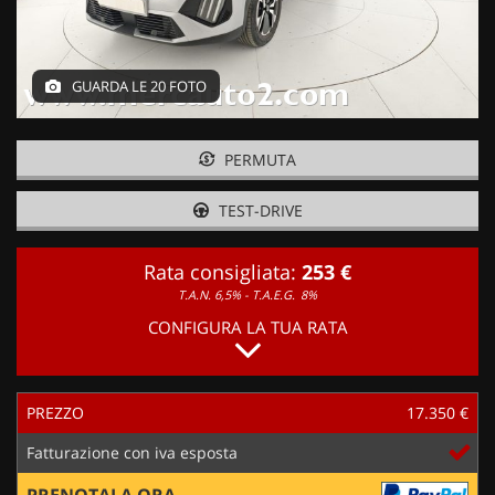
GUARDA LE 20 FOTO
PERMUTA
TEST-DRIVE
Rata consigliata:
253 €
T.A.N. 6,5% - T.A.E.G.
8%
CONFIGURA LA TUA RATA
PREZZO
17.350 €
Fatturazione con iva esposta
PRENOTALA ORA