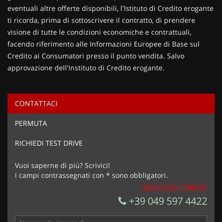
eventuali altre offerte disponibili, l'Istituto di Credito erogante
ti ricorda, prima di sottoscrivere il contratto, di prendere
visione di tutte le condizioni economiche e contrattuali,
facendo riferimento alle Informazioni Europee di Base sul
Credito ai Consumatori presso il punto vendita. Salvo
approvazione dell'Instituto di Credito erogante.
CONTATTACI
Ho letto e accetto
l'informativa privacy
*
PERMUTA
Acconsento al trattamento dei miei dati per finalità di
marketing
RICHIEDI TEST DRIVE
Invia la tua richiesta
Vuoi saperne di più? Scrivici!
I campi contrassegnati con * sono obbligatori.
Servizio clienti
+39 049 597 4422