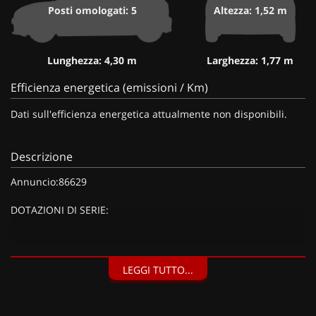
Posti omologati: 5
Altezza: 1,52 m
Lunghezza: 4,30 m
Larghezza: 1,77 m
Efficienza energetica (emissioni / Km)
Dati sull'efficienza energetica attualmente non disponibili.
Descrizione
Annuncio:86629
DOTAZIONI DI SERIE:
DOTAZIONI EXTRA:
LEGGI TUTTO...
Argento Metallizzato, Kit riparazione pneumatici
(Compressore da 12 V) (20 EUR), Vernice metallizzata Grigio
Artense (900 EUR),