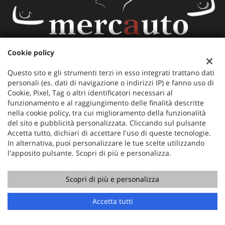
Cookie policy
Mercauto
Via Nazionale 171
Questo sito e gli strumenti terzi in esso integrati trattano dati
36056 Tezze sul Brenta (VI)
personali (es. dati di navigazione o indirizzi IP) e fanno uso di
Cookie, Pixel, Tag o altri identificatori necessari al
Telefono:
+39 049 597 4422
funzionamento e al raggiungimento delle finalità descritte
Cellulare:
+39 329 273 2302
nella cookie policy, tra cui miglioramento della funzionalità
Fax:
+39 049 597 4422
del sito e pubblicità personalizzata. Cliccando sul pulsante
Email:
info@mercauto2.com
Accetta tutto, dichiari di accettare l'uso di queste tecnologie.
In alternativa, puoi personalizzare le tue scelte utilizzando
l'apposito pulsante. Scopri di più e personalizza.
Dati fiscali:
ALLES DI INVERSO LORENZO
Scopri di più e personalizza
Via Nazionale, 171 PD - 36056 Tezze sul Brenta
C.F/P.IVA:
03514030240
Chiama
Contatta un consulente
Accetta tutti
Registro delle imprese:
PD