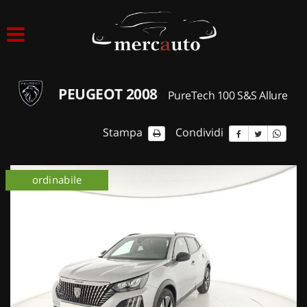
HOME
LISTA VEICOLI
PEUGEOT 2008
PureTech 100 S&S Allure
ACQUISTIAMO USATO
Stampa
Condividi
ASSISTENZA
ordinabile
NOLEGGIO AUTO
NOLEGGIO LUNGO TERMINE
NOLEGGIO BREVE TERMINE
CONTATTI