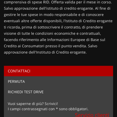
comprensiva di spese RID. Offerta valida per il mese in corso.
Salvo approvazione dell'istituto di credito erogante. Al fine di
gestire le tue spese in modo responsabile e di conoscere
eventuali altre offerte disponibili, l'Istituto di Credito erogante
ti ricorda, prima di sottoscrivere il contratto, di prendere
visione di tutte le condizioni economiche e contrattuali,
facendo riferimento alle Informazioni Europee di Base sul
Credito ai Consumatori presso il punto vendita. Salvo
approvazione dell'Instituto di Credito erogante.
CONTATTACI
Ho letto e accetto
l'informativa privacy
*
PERMUTA
Acconsento al trattamento dei miei dati per finalità di
marketing
RICHIEDI TEST DRIVE
Invia la tua richiesta
Vuoi saperne di più? Scrivici!
I campi contrassegnati con * sono obbligatori.
Servizio clienti