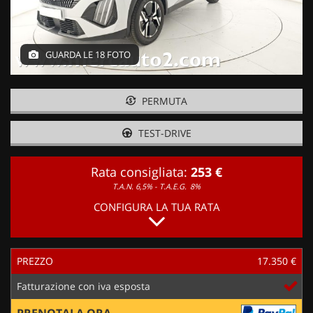
GUARDA LE 18 FOTO
PERMUTA
TEST-DRIVE
Rata consigliata:
253 €
T.A.N. 6,5% - T.A.E.G.
8%
CONFIGURA LA TUA RATA
PREZZO
17.350 €
Fatturazione con iva esposta
PRENOTALA ORA