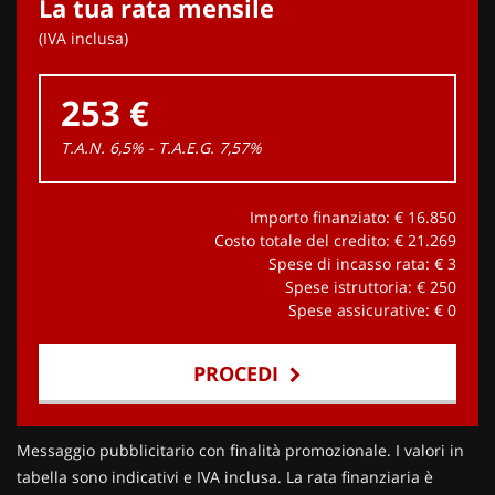
La tua rata mensile
(IVA inclusa)
253 €
T.A.N. 6,5% - T.A.E.G.
7,57
%
Importo finanziato: €
16.850
Costo totale del credito: €
21.269
Spese di incasso rata: €
3
Spese istruttoria: €
250
Spese assicurative: €
0
PROCEDI
Contattaci
Messaggio pubblicitario con finalità promozionale. I valori in
tabella sono indicativi e IVA inclusa. La rata finanziaria è