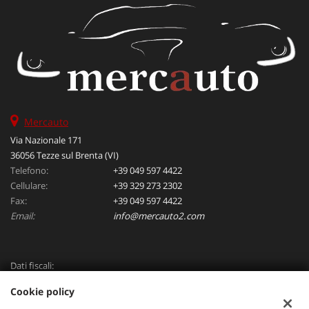
Mercauto
Via Nazionale 171
36056 Tezze sul Brenta (VI)
Telefono:
+39 049 597 4422
Cellulare:
+39 329 273 2302
Fax:
+39 049 597 4422
Email:
info@mercauto2.com
Dati fiscali:
ALLES DI INVERSO LORENZO
Cookie policy
Via Nazionale, 171 PD - 36056 Tezze sul Brenta