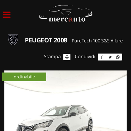
HOME
LISTA VEICOLI
PEUGEOT 2008
PureTech 100 S&S Allure
ACQUISTIAMO USATO
Stampa
Condividi
ASSISTENZA
ordinabile
NOLEGGIO AUTO
NOLEGGIO LUNGO TERMINE
NOLEGGIO BREVE TERMINE
CONTATTI