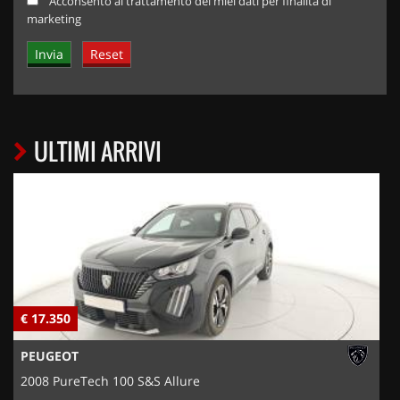
Acconsento al trattamento dei miei dati per finalità di
marketing
ULTIMI ARRIVI
€ 17.350
€
PEUGEOT
2008 PureTech 100 S&S Allure