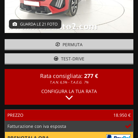
GUARDA LE 21 FOTO
PERMUTA
TEST-DRIVE
Rata consigliata:
277 €
T.A.N. 6,5% - T.A.E.G.
7%
CONFIGURA LA TUA RATA
PREZZO
18.950 €
Fatturazione con iva esposta
PRENOTALA ORA