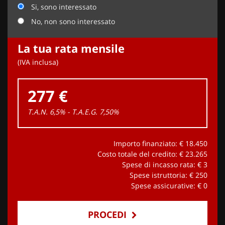
Si, sono interessato
No, non sono interessato
La tua rata mensile
(IVA inclusa)
277 €
T.A.N. 6,5% - T.A.E.G.
7,50
%
Importo finanziato: €
18.450
Costo totale del credito: €
23.265
Spese di incasso rata: €
3
Spese istruttoria: €
250
Spese assicurative: €
0
PROCEDI