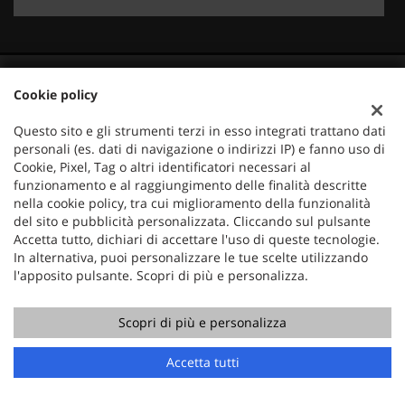
Cookie policy
Questo sito e gli strumenti terzi in esso integrati trattano dati
personali (es. dati di navigazione o indirizzi IP) e fanno uso di
Cookie, Pixel, Tag o altri identificatori necessari al
funzionamento e al raggiungimento delle finalità descritte
nella cookie policy, tra cui miglioramento della funzionalità
del sito e pubblicità personalizzata. Cliccando sul pulsante
Accetta tutto, dichiari di accettare l'uso di queste tecnologie.
Mercauto
In alternativa, puoi personalizzare le tue scelte utilizzando
Via Nazionale 171
l'apposito pulsante. Scopri di più e personalizza.
36056 Tezze sul Brenta (VI)
Telefono:
+39 049 597 4422
Scopri di più e personalizza
Cellulare:
+39 329 273 2302
Fax:
+39 049 597 4422
Accetta tutti
Email:
info@mercauto2.com