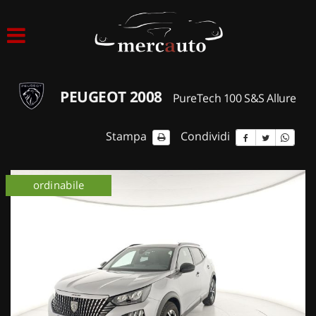
HOME
LISTA VEICOLI
PEUGEOT 2008
PureTech 100 S&S Allure
ACQUISTIAMO USATO
Stampa
Condividi
ASSISTENZA
ordinabile
NOLEGGIO AUTO
NOLEGGIO LUNGO TERMINE
NOLEGGIO BREVE TERMINE
CONTATTI