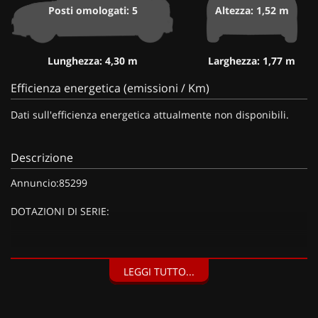
Posti omologati: 5
Altezza: 1,52 m
Lunghezza: 4,30 m
Larghezza: 1,77 m
Efficienza energetica (emissioni / Km)
Dati sull'efficienza energetica attualmente non disponibili.
Descrizione
Annuncio:85299
DOTAZIONI DI SERIE:
DOTAZIONI EXTRA:
LEGGI TUTTO...
Pack Navigation, Pack Access, Pack Navigation & Access (720
EUR), Kit riparazione pneumatici (Compressore da 12 V) (20
EUR),