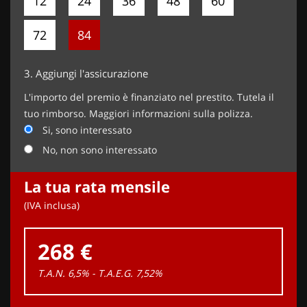
12
24
36
48
60
72
84
3.
Aggiungi l'assicurazione
L'importo del premio è finanziato nel prestito. Tutela il
tuo rimborso. Maggiori informazioni sulla polizza.
Si, sono interessato
No, non sono interessato
La tua rata mensile
(IVA inclusa)
268 €
T.A.N. 6,5% - T.A.E.G.
7,52
%