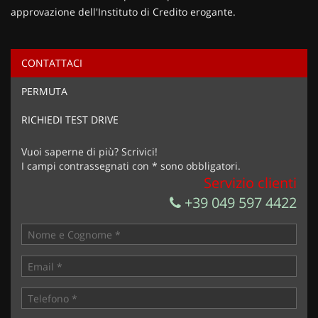
approvazione dell'Instituto di Credito erogante.
CONTATTACI
Ho letto e accetto
l'informativa privacy
*
PERMUTA
Acconsento al trattamento dei miei dati per finalità di
marketing
RICHIEDI TEST DRIVE
Invia la tua richiesta
Vuoi saperne di più? Scrivici!
I campi contrassegnati con * sono obbligatori.
Servizio clienti
+39 049 597 4422