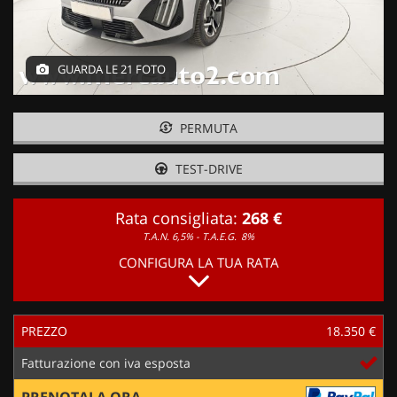
GUARDA LE 21 FOTO
PERMUTA
TEST-DRIVE
Rata consigliata:
268 €
T.A.N. 6,5% - T.A.E.G.
8%
CONFIGURA LA TUA RATA
PREZZO
18.350 €
Fatturazione con iva esposta
PRENOTALA ORA