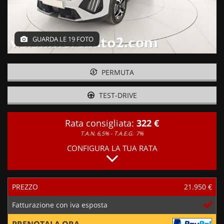
GUARDA LE 19 FOTO
PERMUTA
TEST-DRIVE
Rata consigliata:
322 €
T.A.N. 6,5% - T.A.E.G.
7%
CONFIGURA LA TUA RATA
PREZZO
21.950 €
Fatturazione con iva esposta
PRENOTALA ORA