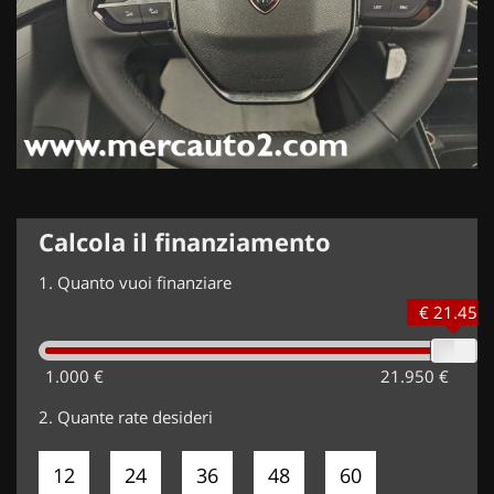
Calcola il finanziamento
1.
Quanto vuoi finanziare
€ 21.450
1.000 €
21.950 €
2.
Quante rate desideri
12
24
36
48
60