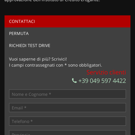
CONTATTACI
Ho letto e accetto
l'informativa privacy
*
PERMUTA
Acconsento al trattamento dei miei dati per finalità di
marketing
RICHIEDI TEST DRIVE
Invia la tua richiesta
Vuoi saperne di più? Scrivici!
I campi contrassegnati con * sono obbligatori.
Servizio clienti
+39 049 597 4422