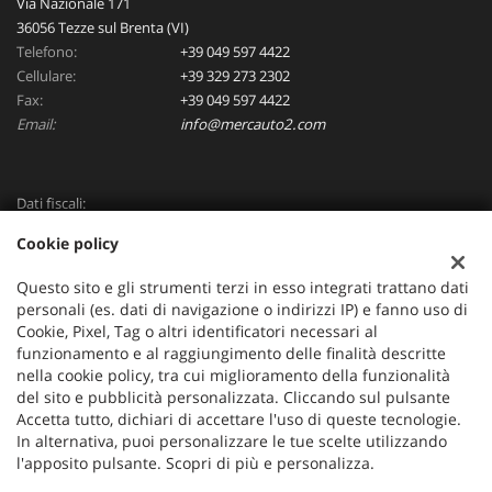
Via Nazionale 171
36056 Tezze sul Brenta (VI)
Telefono:
+39 049 597 4422
Cellulare:
+39 329 273 2302
Fax:
+39 049 597 4422
Email:
info@mercauto2.com
Dati fiscali:
ALLES DI INVERSO LORENZO
Cookie policy
Via Nazionale, 171 PD - 36056 Tezze sul Brenta
C.F/P.IVA:
03514030240
Questo sito e gli strumenti terzi in esso integrati trattano dati
Registro delle imprese:
PD
personali (es. dati di navigazione o indirizzi IP) e fanno uso di
Cookie, Pixel, Tag o altri identificatori necessari al
funzionamento e al raggiungimento delle finalità descritte
nella cookie policy, tra cui miglioramento della funzionalità
del sito e pubblicità personalizzata. Cliccando sul pulsante
Accetta tutto, dichiari di accettare l'uso di queste tecnologie.
In alternativa, puoi personalizzare le tue scelte utilizzando
l'apposito pulsante. Scopri di più e personalizza.