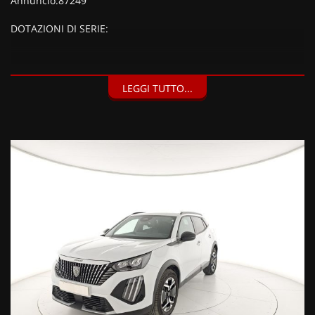
Annuncio:87249
DOTAZIONI DI SERIE:
DOTAZIONI EXTRA:
LEGGI TUTTO...
Kit riparazione pneumatici (Compressore da 12 V) (20 EUR),
Vernice metallizzata Bianco Okenite (900 EUR),