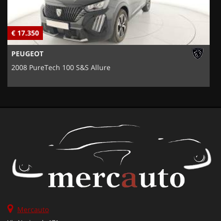
€ 17.350
€
PEUGEOT
2008 PureTech 100 S&S Allure
Mercauto