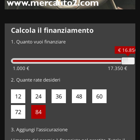
Calcola il finanziamento
1.
Quanto vuoi finanziare
€ 16.850
1.000 €
17.350 €
2.
Quante rate desideri
12
24
36
48
60
72
84
3.
Aggiungi l'assicurazione