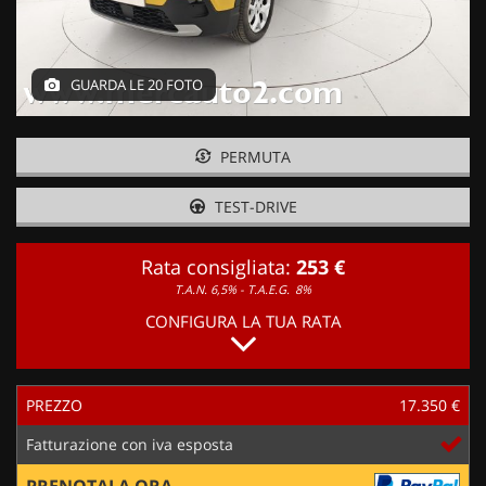
GUARDA LE 20 FOTO
PERMUTA
TEST-DRIVE
Rata consigliata:
253 €
T.A.N. 6,5% - T.A.E.G.
8%
CONFIGURA LA TUA RATA
PREZZO
17.350 €
Fatturazione con iva esposta
PRENOTALA ORA