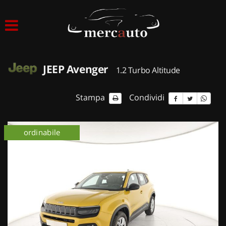
HOME
LISTA VEICOLI
JEEP Avenger
1.2 Turbo Altitude
ACQUISTIAMO USATO
Stampa
Condividi
ASSISTENZA
ordinabile
NOLEGGIO AUTO
NOLEGGIO LUNGO TERMINE
NOLEGGIO BREVE TERMINE
CONTATTI