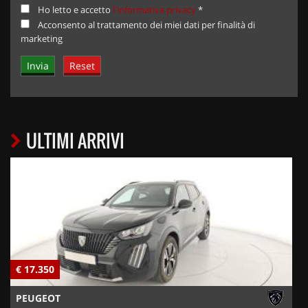
Ho letto e accetto
l'informativa privacy
*
Acconsento al trattamento dei miei dati per finalità di
marketing
ULTIMI ARRIVI
€ 17.350
€
PEUGEOT