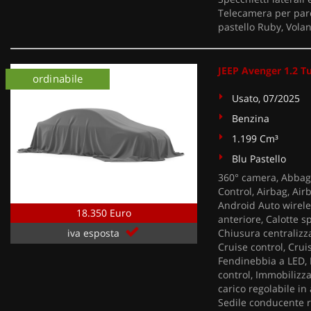
Telecamera per parc
pastello Ruby, Volan
JEEP Avenger 1.2 T
ordinabile
Usato, 07/2025
Benzina
1.199 Cm³
Blu Pastello
360° camera, Abbagl
Control, Airbag, Air
Android Auto wireles
18.350 Euro
anteriore, Calotte s
Chiusura centralizza
iva esposta
Cruise control, Cruis
Fendinebbia a LED, F
control, Immobilizza
carico regolabile in
Sedile conducente r