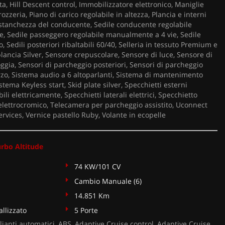
a, Hill Descent control, Immobilizzatore elettronico, Maniglie
rozzeria, Piano di carico regolabile in altezza, Plancia e interni
i stanchezza del conducente, Sedile conducente regolabile
, Sedile passeggero regolabile manualmente a 4 vie, Sedile
, Sedili posteriori ribaltabili 60/40, Selleria in tessuto Premium e
plancia Silver, Sensore crepuscolare, Sensore di luce, Sensore di
ggia, Sensori di parcheggio posteriori, Sensori di parcheggio
erzo, Sistema audio a 6 altoparlanti, Sistema di mantenimento
stema Keyless start, Skid plate silver, Specchietti esterni
bili elettricamente, Specchietti laterali elettrici, Specchietto
 elettrocromico, Telecamera per parcheggio assistito, Uconnect
rvices, Vernice pastello Ruby, Volante in ecopelle
urbo Altitude
74 KW/101 CV
Cambio Manuale (6)
14.851 Km
llizzato
5 Porte
ianti automatici, ABS, Adaptive Cruise control, Adaptive Cruise