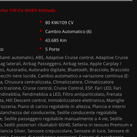
urbo 110 CV MHEV Altitude
80 KW/109 CV
Cambio Automatico (6)
43.685 Km
to
5 Porte
ianti automatici, ABS, Adaptive Cruise control, Adaptive Cruise
bag laterali, Airbag Passeggero, Airbag testa, Apple Carplay /
s, Autoradio, Autoradio digitale, Bluetooth, Bracciolo, Bracciolo
pecchi nere lucide, Cambio automatico a variazione continua (E-
ga, Chiusura centralizzata, Climatizzatore, Climatizzatore
 trazione, Cruise control, Cruise Control, ESP, Fari LED, Fari
Fendinebbia, Fendinebbia a LED, Filtro antiparticolato, Frenata
a, Hill Descent control, Immobilizzatore elettronico, Maniglie
rozzeria, Piano di carico regolabile in altezza, Plancia e interni
i stanchezza del conducente, Sedile conducente regolabile
, Sedile passeggero regolabile manualmente a 4 vie, Sedile
, Sedili posteriori ribaltabili 60/40, Selleria in tessuto Premium e
plancia Silver, Sensore crepuscolare, Sensore di luce, Sensore di
ggia, Sensori di parcheggio posteriori, Sensori di parcheggio