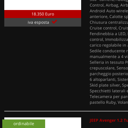
Control, Airbag, Air
Android Auto wireles
18.350 Euro
anteriore, Calotte s
Chiusura centralizza
iva esposta
Cruise control, Cruis
Fendinebbia a LED, F
control, Immobilizza
carico regolabile in
Sedile conducente r
manualmente a 4 vie,
Selleria in tessuto 
crepuscolare, Sensor
parcheggio posterior
6 altoparlanti, Sist
Skid plate silver, Sp
Specchietti laterali 
Telecamera per parc
pastello Ruby, Volan
JEEP Avenger 1.2 T
ordinabile