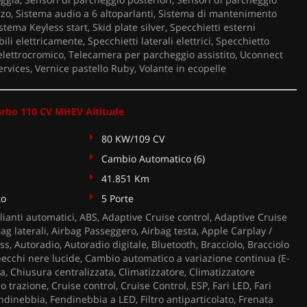
erzo, Sistema audio a 6 altoparlanti, Sistema di mantenimento
stema Keyless start, Skid plate silver, Specchietti esterni
bili elettricamente, Specchietti laterali elettrici, Specchietto
 elettrocromico, Telecamera per parcheggio assistito, Uconnect
rvices, Vernice pastello Ruby, Volante in ecopelle
urbo 110 CV MHEV Altitude
80 KW/109 CV
Cambio Automatico (6)
41.851 Km
to
5 Porte
ianti automatici, ABS, Adaptive Cruise control, Adaptive Cruise
bag laterali, Airbag Passeggero, Airbag testa, Apple Carplay /
s, Autoradio, Autoradio digitale, Bluetooth, Bracciolo, Bracciolo
pecchi nere lucide, Cambio automatico a variazione continua (E-
ga, Chiusura centralizzata, Climatizzatore, Climatizzatore
 trazione, Cruise control, Cruise Control, ESP, Fari LED, Fari
Fendinebbia, Fendinebbia a LED, Filtro antiparticolato, Frenata