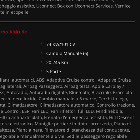
heggio assistito, Uconnect Box con Uconnect Services, Vernice
te in ecopelle
urbo Altitude
74 KW/101 CV
Cambio Manuale (6)
20.245 Km
5 Porte
ianti automatici, ABS, Adaptive Cruise control, Adaptive Cruise
bag laterali, Airbag Passeggero, Airbag testa, Apple Carplay /
s, Autoradio, Autoradio digitale, Bluetooth, Bracciolo, Bracciolo
pecchi nere lucide, Cambio manuale a 6 marce, Cerchi in lega,
ta, Climatizzatore, Climatizzatore automatico, Controllo trazione,
e Control, ESP, Fari LED, Fari riflettori full LED, Fendinebbia,
iltro antiparticolato, Frenata d'emergenza assistita, Hill Descent
tore elettronico, Maniglie portiere in tinta carrozzeria, Piano di
 altezza, Plancia nera, Rilevatore di stanchezza del conducente,
egolabile manualmente a 6 vie, Sedile passeggero regolabile