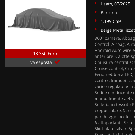
Usato, 07/2025
Benzina
1.199 Cm³
Beige Metallizza
360° camera, Abbagl
Control, Airbag, Air
Android Auto wireles
18.350 Euro
anteriore, Calotte s
Chiusura centralizza
iva esposta
Cruise control, Cruis
Fendinebbia a LED, F
control, Immobilizza
carico regolabile in
Sedile conducente r
manualmente a 4 vie,
Selleria in tessuto 
crepuscolare, Sensor
parcheggio posterior
6 altoparlanti, Sist
Skid plate silver, Sp
Specchietti laterali 