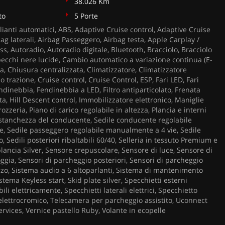
38.026 Km
to
5 Porte
ianti automatici, ABS, Adaptive Cruise control, Adaptive Cruise
bag laterali, Airbag Passeggero, Airbag testa, Apple Carplay /
s, Autoradio, Autoradio digitale, Bluetooth, Bracciolo, Bracciolo
pecchi nere lucide, Cambio automatico a variazione continua (E-
ga, Chiusura centralizzata, Climatizzatore, Climatizzatore
 trazione, Cruise control, Cruise Control, ESP, Fari LED, Fari
Fendinebbia, Fendinebbia a LED, Filtro antiparticolato, Frenata
a, Hill Descent control, Immobilizzatore elettronico, Maniglie
rozzeria, Piano di carico regolabile in altezza, Plancia e interni
i stanchezza del conducente, Sedile conducente regolabile
, Sedile passeggero regolabile manualmente a 4 vie, Sedile
, Sedili posteriori ribaltabili 60/40, Selleria in tessuto Premium e
plancia Silver, Sensore crepuscolare, Sensore di luce, Sensore di
ggia, Sensori di parcheggio posteriori, Sensori di parcheggio
erzo, Sistema audio a 6 altoparlanti, Sistema di mantenimento
stema Keyless start, Skid plate silver, Specchietti esterni
bili elettricamente, Specchietti laterali elettrici, Specchietto
 elettrocromico, Telecamera per parcheggio assistito, Uconnect
rvices, Vernice pastello Ruby, Volante in ecopelle