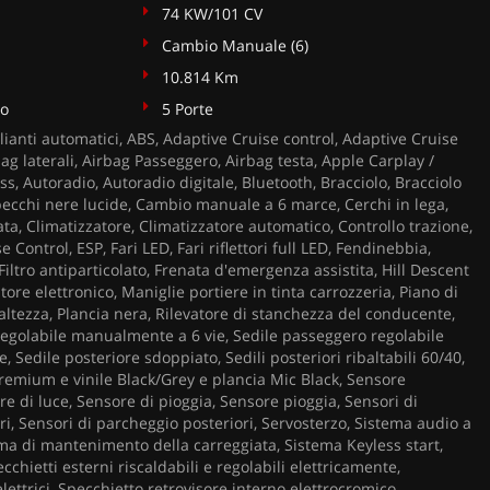
74 KW/101 CV
Cambio Manuale (6)
10.814 Km
to
5 Porte
ianti automatici, ABS, Adaptive Cruise control, Adaptive Cruise
bag laterali, Airbag Passeggero, Airbag testa, Apple Carplay /
s, Autoradio, Autoradio digitale, Bluetooth, Bracciolo, Bracciolo
pecchi nere lucide, Cambio manuale a 6 marce, Cerchi in lega,
ta, Climatizzatore, Climatizzatore automatico, Controllo trazione,
e Control, ESP, Fari LED, Fari riflettori full LED, Fendinebbia,
iltro antiparticolato, Frenata d'emergenza assistita, Hill Descent
tore elettronico, Maniglie portiere in tinta carrozzeria, Piano di
 altezza, Plancia nera, Rilevatore di stanchezza del conducente,
egolabile manualmente a 6 vie, Sedile passeggero regolabile
 Sedile posteriore sdoppiato, Sedili posteriori ribaltabili 60/40,
Premium e vinile Black/Grey e plancia Mic Black, Sensore
e di luce, Sensore di pioggia, Sensore pioggia, Sensori di
i, Sensori di parcheggio posteriori, Servosterzo, Sistema audio a
ema di mantenimento della carreggiata, Sistema Keyless start,
ecchietti esterni riscaldabili e regolabili elettricamente,
elettrici, Specchietto retrovisore interno elettrocromico,