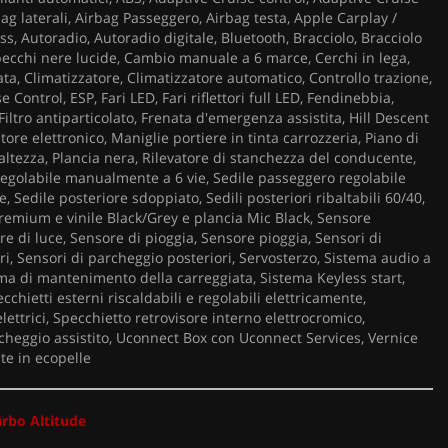
bag laterali, Airbag Passeggero, Airbag testa, Apple Carplay /
s, Autoradio, Autoradio digitale, Bluetooth, Bracciolo, Bracciolo
pecchi nere lucide, Cambio manuale a 6 marce, Cerchi in lega,
ta, Climatizzatore, Climatizzatore automatico, Controllo trazione,
e Control, ESP, Fari LED, Fari riflettori full LED, Fendinebbia,
iltro antiparticolato, Frenata d'emergenza assistita, Hill Descent
tore elettronico, Maniglie portiere in tinta carrozzeria, Piano di
 altezza, Plancia nera, Rilevatore di stanchezza del conducente,
egolabile manualmente a 6 vie, Sedile passeggero regolabile
 Sedile posteriore sdoppiato, Sedili posteriori ribaltabili 60/40,
Premium e vinile Black/Grey e plancia Mic Black, Sensore
e di luce, Sensore di pioggia, Sensore pioggia, Sensori di
i, Sensori di parcheggio posteriori, Servosterzo, Sistema audio a
ema di mantenimento della carreggiata, Sistema Keyless start,
ecchietti esterni riscaldabili e regolabili elettricamente,
elettrici, Specchietto retrovisore interno elettrocromico,
heggio assistito, Uconnect Box con Uconnect Services, Vernice
te in ecopelle
urbo Altitude