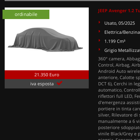
JEEP Avenger 1.2 T
ordinabile
Usato, 05/2025
Elettrica/Benzina
1.199 Cm³
Grigio Metallizza
360° camera, Abbagl
Control, Airbag, Air
Android Auto wireles
21.350 Euro
anteriore, Calotte s
DCT 6), Cerchi in le
iva esposta
automatico, Controllo
riflettori full LED, 
d'emergenza assistit
portiere in tinta car
silver, Rilevatore d
manualmente a 6 vie
posteriore sdoppiato
vinile Black/Grey e 
pioggia, Sensore pio