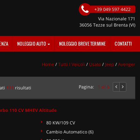
+39 049 597 4422
Via Nazionale 171
36056 Tezze sul Brenta (VI)
ENZA
NOLEGGIO AUTO
NOLEGGIO BREVE TERMINE
CONTATTI
Home
/
Tutti I Veicoli
/
Usato
/
Jeep
/
Avenger
Pagina:
1 di 6
ati
111
risultati
urbo 110 CV MHEV Altitude
80 KW/109 CV
Cambio Automatico (6)