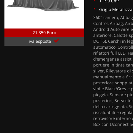
1.199 Cm³
Grigio Metallizza
360° camera, Abbagl
Control, Airbag, Air
Android Auto wireles
21.350 Euro
anteriore, Calotte s
DCT 6), Cerchi in le
iva esposta
automatico, Controllo
riflettori full LED, 
d'emergenza assistit
portiere in tinta car
silver, Rilevatore d
manualmente a 6 vie
posteriore sdoppiato
vinile Black/Grey e 
pioggia, Sensore pio
posteriori, Servost
della carreggiata, Si
riscaldabili e regola
retrovisore interno
Box con Uconnect Se