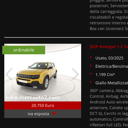
posteriori, Servost
della carreggiata, Si
riscaldabili e regola
retrovisore interno
Box con Uconnect Se
JEEP Avenger 1.2 T
ordinabile
Usato, 03/2025
Elettrica/Benzina
1.199 Cm³
Giallo Metallizza
360° camera, Abbagl
Control, Airbag, Air
Android Auto wireles
20.750 Euro
anteriore, Calotte s
DCT 6), Cerchi in le
iva esposta
automatico, Controllo
riflettori full LED, 