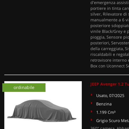
d'emergenza assistit
portiere in tinta car
silver, Rilevatore d
manualmente a 6 vie
posteriore sdoppiato
vinile Black/Grey e 
pioggia, Sensore pio
posteriori, Servost
della carreggiata, Si
riscaldabili e regola
retrovisore interno
Box con Uconnect Se
JEEP Avenger 1.2 T
ordinabile
Usato, 07/2025
Benzina
1.199 Cm³
Grigio Scuro Meta
360° camera, Abbagl