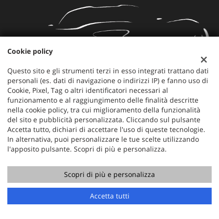
Cookie policy
Questo sito e gli strumenti terzi in esso integrati trattano dati
personali (es. dati di navigazione o indirizzi IP) e fanno uso di
Mercauto
Cookie, Pixel, Tag o altri identificatori necessari al
funzionamento e al raggiungimento delle finalità descritte
Via Nazionale 171
nella cookie policy, tra cui miglioramento della funzionalità
36056 Tezze sul Brenta (VI)
del sito e pubblicità personalizzata. Cliccando sul pulsante
Telefono:
+39 049 597 4422
Accetta tutto, dichiari di accettare l'uso di queste tecnologie.
Cellulare:
+39 329 273 2302
In alternativa, puoi personalizzare le tue scelte utilizzando
Fax:
+39 049 597 4422
l'apposito pulsante. Scopri di più e personalizza.
Email:
info@mercauto2.com
Scopri di più e personalizza
Dati fiscali:
Chiama
Contatta un consulente
Accetta tutti
ALLES DI INVERSO LORENZO
Via Nazionale, 171 PD - 36056 Tezze sul Brenta