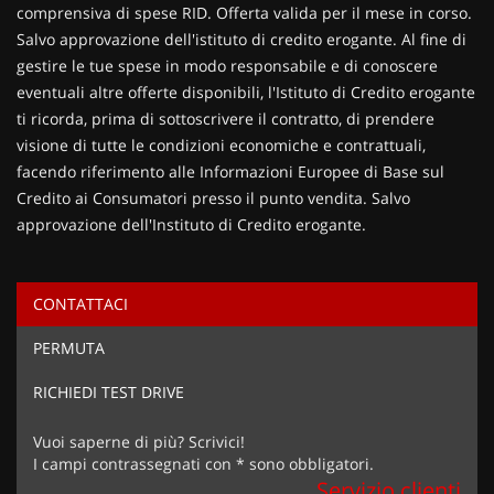
comprensiva di spese RID. Offerta valida per il mese in corso.
Salvo approvazione dell'istituto di credito erogante. Al fine di
gestire le tue spese in modo responsabile e di conoscere
eventuali altre offerte disponibili, l'Istituto di Credito erogante
ti ricorda, prima di sottoscrivere il contratto, di prendere
visione di tutte le condizioni economiche e contrattuali,
facendo riferimento alle Informazioni Europee di Base sul
Credito ai Consumatori presso il punto vendita. Salvo
approvazione dell'Instituto di Credito erogante.
CONTATTACI
Ho letto e accetto
l'informativa privacy
*
PERMUTA
Acconsento al trattamento dei miei dati per finalità di
marketing
RICHIEDI TEST DRIVE
Invia la tua richiesta
Vuoi saperne di più? Scrivici!
I campi contrassegnati con * sono obbligatori.
Servizio clienti