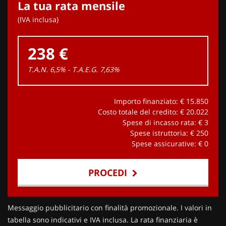
La tua rata mensile
(IVA inclusa)
238 €
T.A.N. 6,5% - T.A.E.G.
7,63
%
Importo finanziato: €
15.850
Costo totale del credito: €
20.022
Spese di incasso rata: €
3
Spese istruttoria: €
250
Spese assicurative: €
0
PROCEDI
Contattaci
Messaggio pubblicitario con finalità promozionale. I valori in
tabella sono indicativi e IVA inclusa. La rata finanziaria è