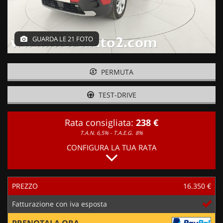
GUARDA LE 21 FOTO
PERMUTA
TEST-DRIVE
Rata consigliata:
238 €
T.A.N. 6,5% - T.A.E.G.
8%
CONFIGURA LA TUA RATA
PREZZO
16.350 €
Fatturazione con iva esposta
PRENOTALA ORA