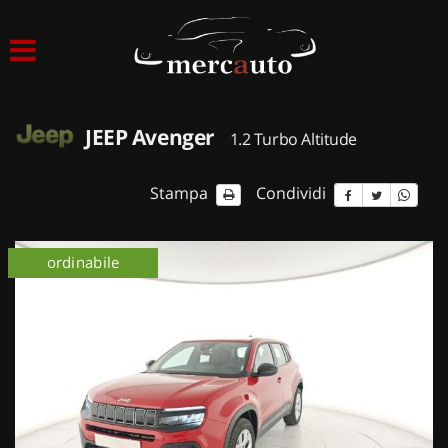
HOME
LISTA VEICOLI
JEEP Avenger
1.2 Turbo Altitude
ACQUISTIAMO USATO
Stampa
Condividi
ASSISTENZA
ordinabile
NOLEGGIO AUTO
NOLEGGIO LUNGO TERMINE
NOLEGGIO BREVE TERMINE
CONTATTI