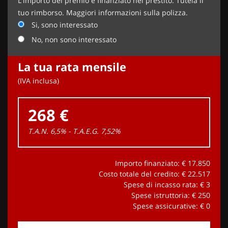
L'importo del premio è finanziato nel prestito. Tutela il
tuo rimborso. Maggiori informazioni sulla polizza.
Si, sono interessato
No, non sono interessato
La tua rata mensile
(IVA inclusa)
268 €
T.A.N. 6,5% - T.A.E.G.
7,52
%
Importo finanziato: €
17.850
Costo totale del credito: €
22.517
Spese di incasso rata: €
3
Spese istruttoria: €
250
Spese assicurative: €
0