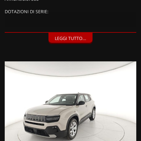
DOTAZIONI DI SERIE:
DOTAZIONI EXTRA:
LEGGI TUTTO...
Beige Metallizzato, Sedili anteriori riscaldabili, Selleria in
pelle, Parabrezza riscaldato, Regolazione elettrica del sedile
guidatore e manuale per il passeggero, Leather & Winter Pack
- Summit (1400 EUR), Navigatore satellitare, Traffic Sign
Information, Portellone posteriore "hands-free", Impianto
audio premium JBL, Sistema Keyless entry, Tappetini in
gomma antiscivolo per vani portaoggetti by Mopar,
Infotainment & Convenience Pack (1500 EUR), Vernice
micalizzata Stone con tetto Volcano (1300 EUR),