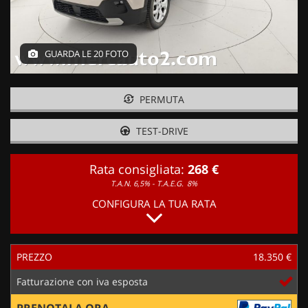
GUARDA LE 20 FOTO
PERMUTA
TEST-DRIVE
Rata consigliata:
268 €
T.A.N. 6,5% - T.A.E.G.
8%
CONFIGURA LA TUA RATA
PREZZO
18.350 €
Fatturazione con iva esposta
PRENOTALA ORA