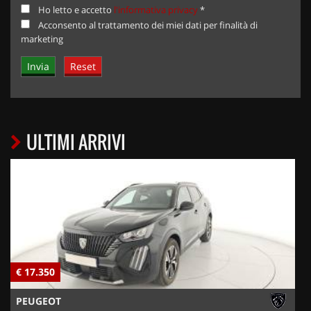
Ho letto e accetto
l'informativa privacy
*
Acconsento al trattamento dei miei dati per finalità di
marketing
ULTIMI ARRIVI
€ 17.350
€
PEUGEOT