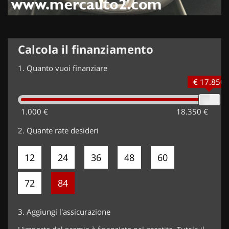
Calcola il finanziamento
1.
Quanto vuoi finanziare
€ 17.850
1.000 €
18.350 €
2.
Quante rate desideri
12
24
36
48
60
72
84
3.
Aggiungi l'assicurazione