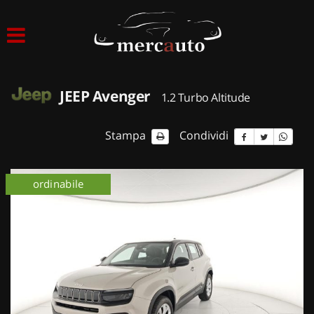
HOME
LISTA VEICOLI
JEEP Avenger
1.2 Turbo Altitude
ACQUISTIAMO USATO
Stampa
Condividi
ASSISTENZA
ordinabile
NOLEGGIO AUTO
NOLEGGIO LUNGO TERMINE
NOLEGGIO BREVE TERMINE
CONTATTI