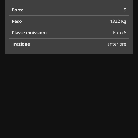
Porte
5
Peso
1322 Kg
Classe emissioni
Euro 6
Trazione
anteriore