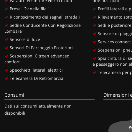
Paraurti Posteriore Nero Lucido
due posizioni
Presa 12v nella fila 1
Profili laterali e
Riconoscimento dei segnali stradali
Rilevamento sott
Sedile Conducente Con Regolazione
Sedile posteriore
Lombare
Sensore di piogg
Sensore di luce
Services connect
Sensori Di Parcheggio Posteriori
Sospensioni pne
Sospensioni Citroen advanced
Spia cintura di s
comfort
e passeggero non al
Specchietti laterali elettrici
Telecamera per pa
Telecamera Di Retromarcia
Consumi
Dimensioni e
Dati sui consumi attualmente non
disponibili.
P