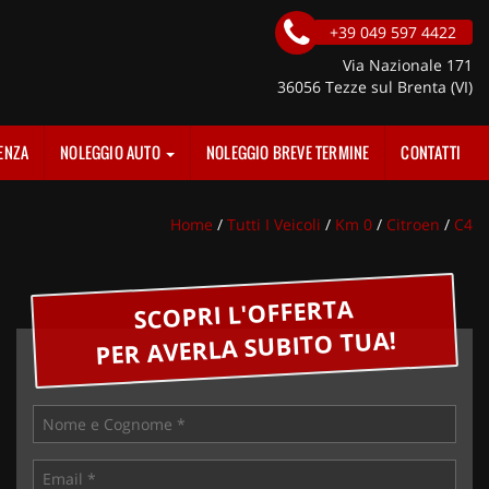
+39 049 597 4422
Via Nazionale 171
36056 Tezze sul Brenta (VI)
ENZA
NOLEGGIO AUTO
NOLEGGIO BREVE TERMINE
CONTATTI
Home
/
Tutti I Veicoli
/
Km 0
/
Citroen
/
C4
SCOPRI L'OFFERTA
PER AVERLA SUBITO TUA!