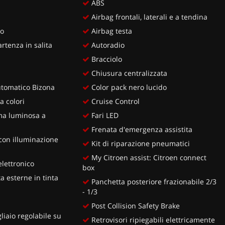
ABS
Airbag frontali, laterali e a tendina
ro
Airbag testa
rtenza in salita
Autoradio
Bracciolo
Chiusura centralizzata
utomatico Bizona
Color pack nero lucido
a colori
Cruise Control
rma luminosa a
Fari LED
Frenata d'emergenza assistita
con illuminazione
Kit di riparazione pneumatici
My Citroen assist: Citroen connect
lettronico
box
a esterne in tinta
Panchetta posteriore frazionabile 2/3
- 1/3
Post Collision Safety Brake
liaio regolabile su
Retrovisori ripiegabili elettricamente