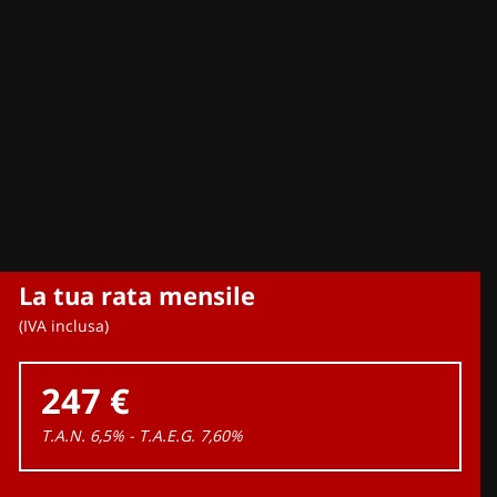
La tua rata mensile
(IVA inclusa)
247 €
T.A.N. 6,5% - T.A.E.G.
7,60
%