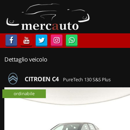
HOME
LISTA VEICOLI
ACQUISTIAMO USATO
Dettaglio veicolo
ASSISTENZA
NOLEGGIO AUTO
CITROEN C4
PureTech 130 S&S Plus
NOLEGGIO LUNGO TERMINE
ordinabile
km 0
NOLEGGIO BREVE TERMINE
CONTATTI