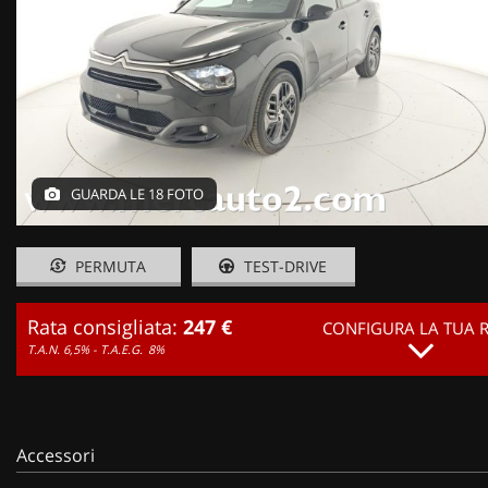
GUARDA LE 18 FOTO
PERMUTA
TEST-DRIVE
Rata consigliata:
247 €
CONFIGURA LA TUA 
T.A.N. 6,5% - T.A.E.G.
8%
Accessori