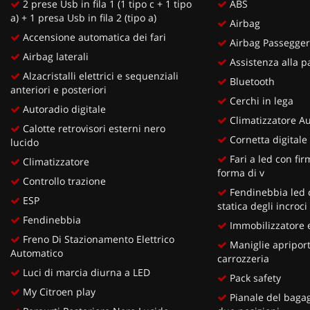
2 prese Usb in fila 1 (1 tipo c + 1 tipo
ABS
a) + 1 presa Usb in fila 2 (tipo a)
Airbag
Accensione automatica dei fari
Airbag Passegge
Airbag laterali
Assistenza alla pa
Alzacristalli elettrici e sequenziali
Bluetooth
anteriori e posteriori
Cerchi in lega
Autoradio digitale
Climatizzatore A
Calotte retrovisori esterni nero
Cornetta digitale 
lucido
Fari a led con fi
Climatizzatore
forma di v
Controllo trazione
Fendinebbia led 
ESP
statica degli incroci
Fendinebbia
Immobilizzatore e
Freno Di Stazionamento Elettrico
Maniglie apriport
Automatico
carrozzeria
Luci di marcia diurna a LED
Pack safety
My Citroen play
Pianale del bagag