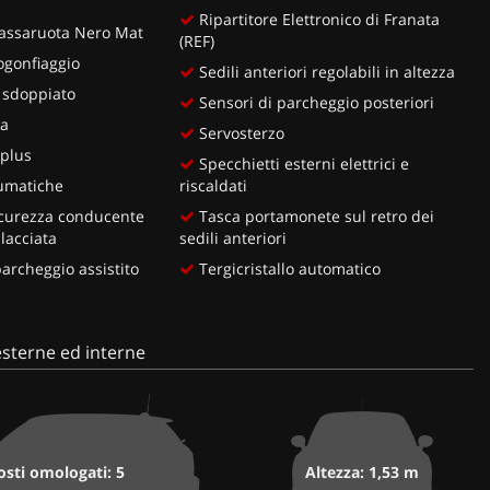
Ripartitore Elettronico di Franata
 passaruota Nero Mat
(REF)
ogonfiaggio
Sedili anteriori regolabili in altezza
 sdoppiato
Sensori di parcheggio posteriori
ia
Servosterzo
 plus
Specchietti esterni elettrici e
umatiche
riscaldati
icurezza conducente
Tasca portamonete sul retro dei
lacciata
sedili anteriori
rcheggio assistito
Tergicristallo automatico
sterne ed interne
osti omologati: 5
Altezza: 1,53 m