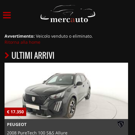
HOME
LISTA VEICOLI
Avvertimento:
Veicolo venduto o eliminato.
Ritorna alla home
ACQUISTIAMO USATO
ULTIMI ARRIVI
ASSISTENZA
NOLEGGIO AUTO
NOLEGGIO LUNGO TERMINE
€ 17.350
€
NOLEGGIO BREVE TERMINE
PEUGEOT
CONTATTI
2008 PureTech 100 S&S Allure