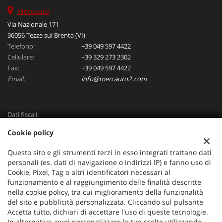
Mercauto
Via Nazionale 171
36056 Tezze sul Brenta (VI)
Telefono:
+39 049 597 4422
Cellulare:
+39 329 273 2302
Fax:
+39 049 597 4422
Email:
info@mercauto2.com
Dati fiscali:
ALLES DI INVERSO LORENZO
Cookie policy
Via Nazionale, 171 PD - 36056 Tezze sul Brenta
C.F/P.IVA:
03514030240
Questo sito e gli strumenti terzi in esso integrati trattano dati
Registro delle imprese:
PD
personali (es. dati di navigazione o indirizzi IP) e fanno uso di
Cookie, Pixel, Tag o altri identificatori necessari al
funzionamento e al raggiungimento delle finalità descritte
nella cookie policy, tra cui miglioramento della funzionalità
del sito e pubblicità personalizzata. Cliccando sul pulsante
Accetta tutto, dichiari di accettare l'uso di queste tecnologie.
In alternativa, puoi personalizzare le tue scelte utilizzando