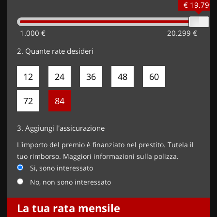
€ 19.799
1.000 €
20.299 €
2.
Quante rate desideri
12
24
36
48
60
72
84
3.
Aggiungi l'assicurazione
L'importo del premio è finanziato nel prestito. Tutela il
tuo rimborso. Maggiori informazioni sulla polizza.
Si, sono interessato
No, non sono interessato
La tua rata mensile