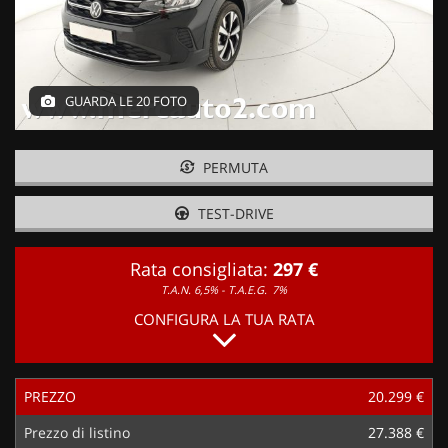
GUARDA LE 20 FOTO
PERMUTA
TEST-DRIVE
Rata consigliata:
297 €
T.A.N. 6,5% - T.A.E.G.
7%
CONFIGURA LA TUA RATA
PREZZO
20.299 €
Prezzo di listino
27.388 €