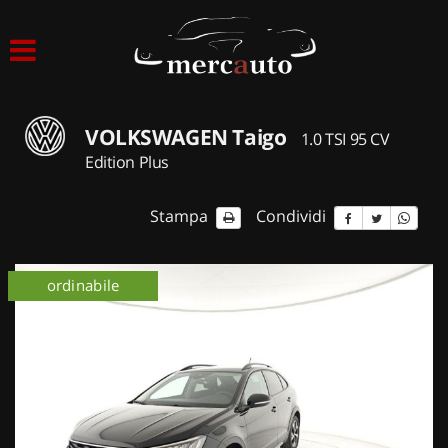
HOME
LISTA VEICOLI
VOLKSWAGEN Taigo
1.0 TSI 95 CV
ACQUISTIAMO USATO
Edition Plus
ASSISTENZA
Stampa
Condividi
NOLEGGIO AUTO
km 0
ordinabile
km 0
NOLEGGIO LUNGO TERMINE
NOLEGGIO BREVE TERMINE
CONTATTI