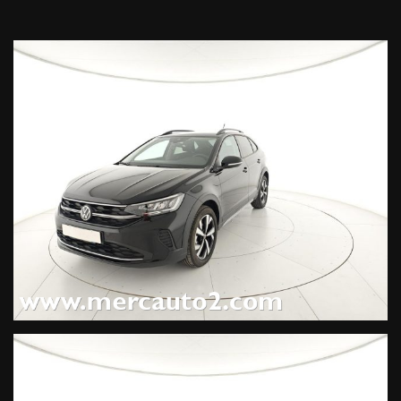
automatico bizona "Air Care Climatronic" con filtro anti
allergeni, Navigatore "Discover Media", Park Pilot - sensori di
parcheggio anteriori con frenata d'emergenza in fase di
manovra, Tech Pack (930 EUR), Ruota di scorta in acciaio da
15" (decade kit antiforatura) (130 EUR),