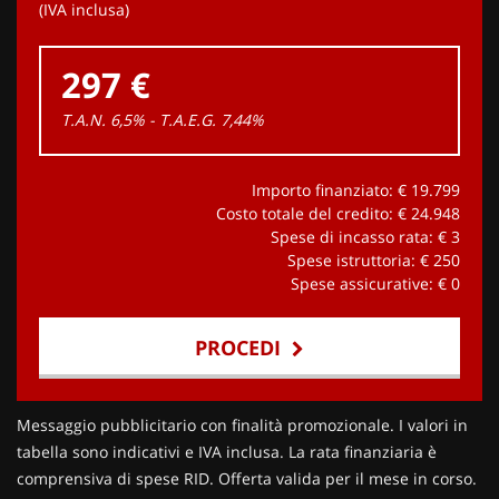
(IVA inclusa)
297 €
T.A.N. 6,5% - T.A.E.G.
7,44
%
Importo finanziato: €
19.799
Costo totale del credito: €
24.948
Spese di incasso rata: €
3
Spese istruttoria: €
250
Spese assicurative: €
0
PROCEDI
Contattaci
Messaggio pubblicitario con finalità promozionale. I valori in
tabella sono indicativi e IVA inclusa. La rata finanziaria è
comprensiva di spese RID. Offerta valida per il mese in corso.