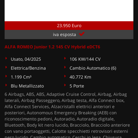
23.950 Euro
iva esposta
ALFA ROMEO Junior 1.2 145 CV Hybrid eDCT6
Usato, 04/2025
106 KW/144 CV
Elettrica/Benzina
Cambio Automatico (6)
1.199 Cm³
40.772 Km
Blu Metallizzato
5 Porte
6 Airbags, ABS, ABS, Adaptive Cruise Control, Airbag, Airbag
laterali, Airbag Passeggero, Airbag testa, Alfa Connect box,
Alfa Connect Services, Alzacristalli elettrici anteriori e
posteriori, Autonomous Emergency Breaking (AEB) con
riconoscimento pedoni, Autoradio, Autoradio digitale,
Bluetooth, Body kit nero lucido, Bracciolo, Bracciolo anteriore
con vano portaoggetti, Calotte specchietti retrovisori esterni
nero lucido, Cambio automatico, Cerchi in lega, Chiusura