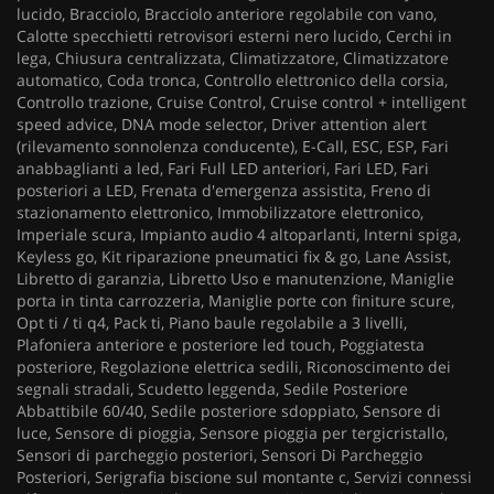
lucido, Bracciolo, Bracciolo anteriore regolabile con vano,
Calotte specchietti retrovisori esterni nero lucido, Cerchi in
lega, Chiusura centralizzata, Climatizzatore, Climatizzatore
automatico, Coda tronca, Controllo elettronico della corsia,
Controllo trazione, Cruise Control, Cruise control + intelligent
speed advice, DNA mode selector, Driver attention alert
(rilevamento sonnolenza conducente), E-Call, ESC, ESP, Fari
anabbaglianti a led, Fari Full LED anteriori, Fari LED, Fari
posteriori a LED, Frenata d'emergenza assistita, Freno di
stazionamento elettronico, Immobilizzatore elettronico,
Imperiale scura, Impianto audio 4 altoparlanti, Interni spiga,
Keyless go, Kit riparazione pneumatici fix & go, Lane Assist,
Libretto di garanzia, Libretto Uso e manutenzione, Maniglie
porta in tinta carrozzeria, Maniglie porte con finiture scure,
Opt ti / ti q4, Pack ti, Piano baule regolabile a 3 livelli,
Plafoniera anteriore e posteriore led touch, Poggiatesta
posteriore, Regolazione elettrica sedili, Riconoscimento dei
segnali stradali, Scudetto leggenda, Sedile Posteriore
Abbattibile 60/40, Sedile posteriore sdoppiato, Sensore di
luce, Sensore di pioggia, Sensore pioggia per tergicristallo,
Sensori di parcheggio posteriori, Sensori Di Parcheggio
Posteriori, Serigrafia biscione sul montante c, Servizi connessi