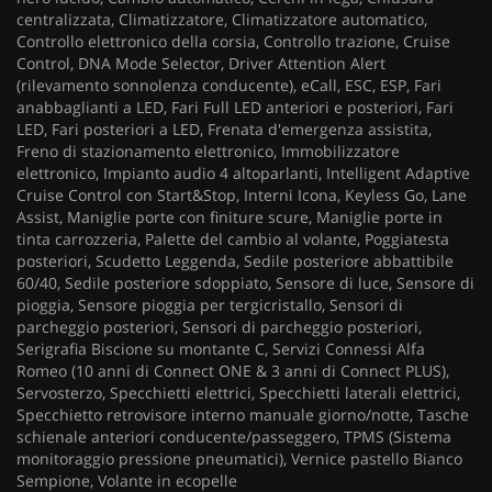
centralizzata, Climatizzatore, Climatizzatore automatico,
Controllo elettronico della corsia, Controllo trazione, Cruise
Control, DNA Mode Selector, Driver Attention Alert
(rilevamento sonnolenza conducente), eCall, ESC, ESP, Fari
anabbaglianti a LED, Fari Full LED anteriori e posteriori, Fari
LED, Fari posteriori a LED, Frenata d'emergenza assistita,
Freno di stazionamento elettronico, Immobilizzatore
elettronico, Impianto audio 4 altoparlanti, Intelligent Adaptive
Cruise Control con Start&Stop, Interni Icona, Keyless Go, Lane
Assist, Maniglie porte con finiture scure, Maniglie porte in
tinta carrozzeria, Palette del cambio al volante, Poggiatesta
posteriori, Scudetto Leggenda, Sedile posteriore abbattibile
60/40, Sedile posteriore sdoppiato, Sensore di luce, Sensore di
pioggia, Sensore pioggia per tergicristallo, Sensori di
parcheggio posteriori, Sensori di parcheggio posteriori,
Serigrafia Biscione su montante C, Servizi Connessi Alfa
Romeo (10 anni di Connect ONE & 3 anni di Connect PLUS),
Servosterzo, Specchietti elettrici, Specchietti laterali elettrici,
Specchietto retrovisore interno manuale giorno/notte, Tasche
schienale anteriori conducente/passeggero, TPMS (Sistema
monitoraggio pressione pneumatici), Vernice pastello Bianco
Sempione, Volante in ecopelle