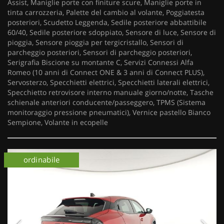
Assist, Maniglie porte con finiture scure, Maniglie porte in
tinta carrozzeria, Palette del cambio al volante, Poggiatesta
posteriori, Scudetto Leggenda, Sedile posteriore abbattibile
60/40, Sedile posteriore sdoppiato, Sensore di luce, Sensore di
pioggia, Sensore pioggia per tergicristallo, Sensori di
parcheggio posteriori, Sensori di parcheggio posteriori,
Serigrafia Biscione su montante C, Servizi Connessi Alfa
Romeo (10 anni di Connect ONE & 3 anni di Connect PLUS),
Servosterzo, Specchietti elettrici, Specchietti laterali elettrici,
Specchietto retrovisore interno manuale giorno/notte, Tasche
schienale anteriori conducente/passeggero, TPMS (Sistema
monitoraggio pressione pneumatici), Vernice pastello Bianco
Sempione, Volante in ecopelle
km 0
ordinabile
km 0