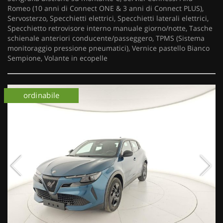
Romeo (10 anni di Connect ONE & 3 anni di Connect PLUS),
Servosterzo, Specchietti elettrici, Specchietti laterali elettrici,
Specchietto retrovisore interno manuale giorno/notte, Tasche
schienale anteriori conducente/passeggero, TPMS (Sistema
monitoraggio pressione pneumatici), Vernice pastello Bianco
Sempione, Volante in ecopelle
ordinabile