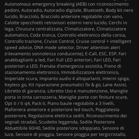
Autonomous emergency breaking (AEB) con riconoscimento
pedoni, Autoradio, Autoradio digitale, Bluetooth, Body kit nero
lucido, Bracciolo, Bracciolo anteriore regolabile con vano,
Calotte specchietti retrovisori esterni nero lucido, Cerchi in
lega, Chiusura centralizzata, Climatizzatore, Climatizzatore
automatico, Coda tronca, Controllo elettronico della corsia,
Controllo trazione, Cruise Control, Cruise control + intelligent
speed advice, DNA mode selector, Driver attention alert
(rilevamento sonnolenza conducente), E-Call, ESC, ESP, Fari
anabbaglianti a led, Fari Full LED anteriori, Fari LED, Fari
posteriori a LED, Frenata d'emergenza assistita, Freno di
stazionamento elettronico, Immobilizzatore elettronico,
Imperiale scura, Impianto audio 4 altoparlanti, Interni spiga,
Keyless go, Kit riparazione pneumatici fix & go, Lane Assist,
Libretto di garanzia, Libretto Uso e manutenzione, Maniglie
porta in tinta carrozzeria, Maniglie porte con finiture scure,
Opt ti / ti q4, Pack ti, Piano baule regolabile a 3 livelli,
Plafoniera anteriore e posteriore led touch, Poggiatesta
posteriore, Regolazione elettrica sedili, Riconoscimento dei
segnali stradali, Scudetto leggenda, Sedile Posteriore
Abbattibile 60/40, Sedile posteriore sdoppiato, Sensore di
luce, Sensore di pioggia, Sensore pioggia per tergicristallo,