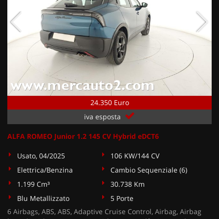
24.350 Euro
iva esposta
ALFA ROMEO Junior 1.2 145 CV Hybrid eDCT6
Usato, 04/2025
106 KW/144 CV
Elettrica/Benzina
Cambio Sequenziale (6)
1.199 Cm³
30.738 Km
Blu Metallizzato
5 Porte
6 Airbags, ABS, ABS, Adaptive Cruise Control, Airbag, Airbag