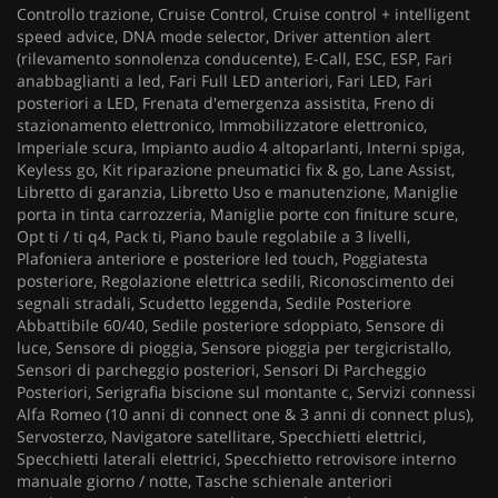
Controllo trazione, Cruise Control, Cruise control + intelligent
speed advice, DNA mode selector, Driver attention alert
(rilevamento sonnolenza conducente), E-Call, ESC, ESP, Fari
anabbaglianti a led, Fari Full LED anteriori, Fari LED, Fari
posteriori a LED, Frenata d'emergenza assistita, Freno di
stazionamento elettronico, Immobilizzatore elettronico,
Imperiale scura, Impianto audio 4 altoparlanti, Interni spiga,
Keyless go, Kit riparazione pneumatici fix & go, Lane Assist,
Libretto di garanzia, Libretto Uso e manutenzione, Maniglie
porta in tinta carrozzeria, Maniglie porte con finiture scure,
Opt ti / ti q4, Pack ti, Piano baule regolabile a 3 livelli,
Plafoniera anteriore e posteriore led touch, Poggiatesta
posteriore, Regolazione elettrica sedili, Riconoscimento dei
segnali stradali, Scudetto leggenda, Sedile Posteriore
Abbattibile 60/40, Sedile posteriore sdoppiato, Sensore di
luce, Sensore di pioggia, Sensore pioggia per tergicristallo,
Sensori di parcheggio posteriori, Sensori Di Parcheggio
Posteriori, Serigrafia biscione sul montante c, Servizi connessi
Alfa Romeo (10 anni di connect one & 3 anni di connect plus),
Servosterzo, Navigatore satellitare, Specchietti elettrici,
Specchietti laterali elettrici, Specchietto retrovisore interno
manuale giorno / notte, Tasche schienale anteriori