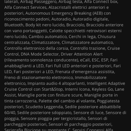
laterali, Airbag Passeggero, Airbag testa, Alfa Connect box,
Alfa Connect Services, Alzacristalli elettrici anteriori e
posteriori, Autonomous Emergency Breaking (AEB) con
riconoscimento pedoni, Autoradio, Autoradio digitale,
Bluetooth, Body kit nero lucido, Bracciolo, Bracciolo anteriore
con vano portaoggetti, Calotte specchietti retrovisori esterni
nero lucido, Cambio automatico, Cerchi in lega, Chiusura
centralizzata, Climatizzatore, Climatizzatore automatico,
Controllo elettronico della corsia, Controllo trazione, Cruise
Control, DNA Mode Selector, Driver Attention Alert
(rilevamento sonnolenza conducente), eCall, ESC, ESP, Fari
anabbaglianti a LED, Fari Full LED anteriori e posteriori, Fari
LED, Fari posteriori a LED, Frenata d'emergenza assistita,
Freno di stazionamento elettronico, Immobilizzatore
elettronico, Impianto audio 4 altoparlanti, Intelligent Adaptive
Cruise Control con Start&Stop, Interni Icona, Keyless Go, Lane
Assist, Maniglie porte con finiture scure, Maniglie porte in
tinta carrozzeria, Palette del cambio al volante, Poggiatesta
posteriori, Scudetto Leggenda, Sedile posteriore abbattibile
60/40, Sedile posteriore sdoppiato, Sensore di luce, Sensore di
pioggia, Sensore pioggia per tergicristallo, Sensori di
parcheggio posteriori, Sensori di parcheggio posteriori,
Serigrafia Biscione su montante C, Servizi Connessi Alfa