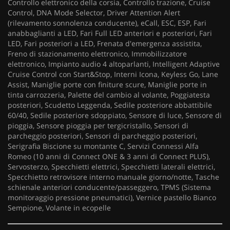
Controllo elettronico della corsia, Controllo trazione, Cruise
Control, DNA Mode Selector, Driver Attention Alert
(rilevamento sonnolenza conducente), eCall, ESC, ESP, Fari
anabbaglianti a LED, Fari Full LED anteriori e posteriori, Fari
LED, Fari posteriori a LED, Frenata d'emergenza assistita,
Freno di stazionamento elettronico, Immobilizzatore
elettronico, Impianto audio 4 altoparlanti, Intelligent Adaptive
Cruise Control con Start&Stop, Interni Icona, Keyless Go, Lane
Assist, Maniglie porte con finiture scure, Maniglie porte in
tinta carrozzeria, Palette del cambio al volante, Poggiatesta
posteriori, Scudetto Leggenda, Sedile posteriore abbattibile
60/40, Sedile posteriore sdoppiato, Sensore di luce, Sensore di
pioggia, Sensore pioggia per tergicristallo, Sensori di
parcheggio posteriori, Sensori di parcheggio posteriori,
Serigrafia Biscione su montante C, Servizi Connessi Alfa
Romeo (10 anni di Connect ONE & 3 anni di Connect PLUS),
Servosterzo, Specchietti elettrici, Specchietti laterali elettrici,
Specchietto retrovisore interno manuale giorno/notte, Tasche
schienale anteriori conducente/passeggero, TPMS (Sistema
monitoraggio pressione pneumatici), Vernice pastello Bianco
Sempione, Volante in ecopelle