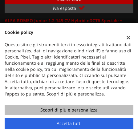
iva esposta
ALFA ROMEO Junior 1.2 145 CV Hybrid eDCT6 Speciale +
Tetto bicolor N
Cookie policy
Km 0, 06/2026
107 KW/145 CV
Questo sito e gli strumenti terzi in esso integrati trattano dati
Elettrica/Benzina
Cambio Automatico (6)
personali (es. dati di navigazione o indirizzi IP) e fanno uso di
Cookie, Pixel, Tag o altri identificatori necessari al
1.199 Cm³
10 Km
funzionamento e al raggiungimento delle finalità descritte
Rosso Metallizzato
5 Porte
nella cookie policy, tra cui miglioramento della funzionalità
6 Airbags, ABS, ABS, Adaptive Cruise Control, Airbag, Airbag
del sito e pubblicità personalizzata. Cliccando sul pulsante
laterali, Airbag Passeggero, Airbag testa, Alfa Connect Box,
Accetta tutto, dichiari di accettare l'uso di queste tecnologie.
Alzacristalli elettrici anteriori / posteriori, Ambient Lighting,
In alternativa, puoi personalizzare le tue scelte utilizzando
Autonomous emergency breaking (AEB) con riconoscimento
l'apposito pulsante. Scopri di più e personalizza.
pedoni, Autoradio, Autoradio digitale, Bluetooth, Body kit nero
lucido, Bracciolo, Bracciolo anteriore regolabile con vano,
Scopri di più e personalizza
Calotte specchietti retrovisori esterni nero lucido, Cerchi in
lega, Chiusura centralizzata, Climatizzatore, Climatizzatore
automatico, Coda tronca, Controllo elettronico della corsia,
Accetta tutti
Controllo trazione, Cruise Control, Cruise control + intelligent
speed advice, DNA mode selector, Driver attention alert