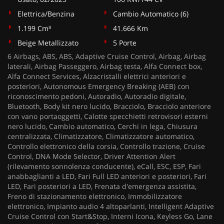
Elettrica/Benzina
Cambio Automatico (6)
1.199 Cm³
41.666 Km
Beige Metallizzato
5 Porte
6 Airbags, ABS, ABS, Adaptive Cruise Control, Airbag, Airbag
laterali, Airbag Passeggero, Airbag testa, Alfa Connect box,
Alfa Connect Services, Alzacristalli elettrici anteriori e
posteriori, Autonomous Emergency Breaking (AEB) con
riconoscimento pedoni, Autoradio, Autoradio digitale,
Bluetooth, Body kit nero lucido, Bracciolo, Bracciolo anteriore
con vano portaoggetti, Calotte specchietti retrovisori esterni
nero lucido, Cambio automatico, Cerchi in lega, Chiusura
centralizzata, Climatizzatore, Climatizzatore automatico,
Controllo elettronico della corsia, Controllo trazione, Cruise
Control, DNA Mode Selector, Driver Attention Alert
(rilevamento sonnolenza conducente), eCall, ESC, ESP, Fari
anabbaglianti a LED, Fari Full LED anteriori e posteriori, Fari
LED, Fari posteriori a LED, Frenata d'emergenza assistita,
Freno di stazionamento elettronico, Immobilizzatore
elettronico, Impianto audio 4 altoparlanti, Intelligent Adaptive
Cruise Control con Start&Stop, Interni Icona, Keyless Go, Lane