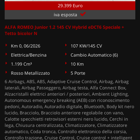
29.399 Euro
iva esposta
ALFA ROMEO Junior 1.2 145 CV Hybrid eDCT6 Speciale +
Tetto bicolor N
Km 0, 06/2026
107 KW/145 CV
Elettrica/Benzina
Cambio Automatico (6)
1.199 Cm³
10 Km
Rosso Metallizzato
5 Porte
6 Airbags, ABS, ABS, Adaptive Cruise Control, Airbag, Airbag
laterali, Airbag Passeggero, Airbag testa, Alfa Connect Box,
Alzacristalli elettrici anteriori / posteriori, Ambient Lighting,
Autonomous emergency breaking (AEB) con riconoscimento
pedoni, Autoradio, Autoradio digitale, Bluetooth, Body kit nero
lucido, Bracciolo, Bracciolo anteriore regolabile con vano,
Calotte specchietti retrovisori esterni nero lucido, Cerchi in
lega, Chiusura centralizzata, Climatizzatore, Climatizzatore
automatico, Coda tronca, Controllo elettronico della corsia,
Controllo trazione, Cruise Control, Cruise control + intelligent