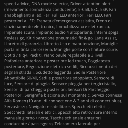
speed advice, DNA mode selector, Driver attention alert
(rilevamento sonnolenza conducente), E-Call, ESC, ESP, Fari
anabbaglianti a led, Fari Full LED anteriori, Fari LED, Fari
posteriori a LED, Frenata d'emergenza assistita, Freno di
stazionamento elettronico, Immobilizzatore elettronico,
Imperiale scura, Impianto audio 4 altoparlanti, Interni spiga,
Keyless go, Kit riparazione pneumatici fix & go, Lane Assist,
Libretto di garanzia, Libretto Uso e manutenzione, Maniglie
porta in tinta carrozzeria, Maniglie porte con finiture scure,
Opt ti / ti q4, Pack ti, Piano baule regolabile a 3 livelli,
Plafoniera anteriore e posteriore led touch, Poggiatesta
posteriore, Regolazione elettrica sedili, Riconoscimento dei
segnali stradali, Scudetto leggenda, Sedile Posteriore
Abbattibile 60/40, Sedile posteriore sdoppiato, Sensore di
luce, Sensore di pioggia, Sensore pioggia per tergicristallo,
Sensori di parcheggio posteriori, Sensori Di Parcheggio
Posteriori, Serigrafia biscione sul montante c, Servizi connessi
Alfa Romeo (10 anni di connect one & 3 anni di connect plus),
Servosterzo, Navigatore satellitare, Specchietti elettrici,
Specchietti laterali elettrici, Specchietto retrovisore interno
manuale giorno / notte, Tasche schienale anteriori
conducente / passeggero, Telecamera laterale per