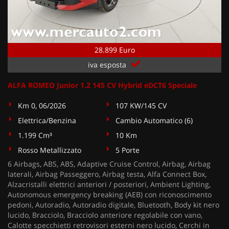
28.899 Euro
iva esposta
ALFA ROMEO Junior 1.2 145 CV Hybrid eDCT6 Speciale
Km 0, 06/2026
107 KW/145 CV
Elettrica/Benzina
Cambio Automatico (6)
1.199 Cm³
10 Km
Rosso Metallizzato
5 Porte
6 Airbags, ABS, ABS, Adaptive Cruise Control, Airbag, Airbag
laterali, Airbag Passeggero, Airbag testa, Alfa Connect Box,
Alzacristalli elettrici anteriori / posteriori, Ambient Lighting,
Autonomous emergency breaking (AEB) con riconoscimento
pedoni, Autoradio, Autoradio digitale, Bluetooth, Body kit nero
lucido, Bracciolo, Bracciolo anteriore regolabile con vano,
Calotte specchietti retrovisori esterni nero lucido, Cerchi in