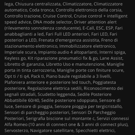
lega, Chiusura centralizzata, Climatizzatore, Climatizzatore
automatico, Coda tronca, Controllo elettronico della corsia,
Controllo trazione, Cruise Control, Cruise control + intelligent
speed advice, DNA mode selector, Driver attention alert
(rilevamento sonnolenza conducente), E-Call, ESC, ESP, Fari
anabbaglianti a led, Fari Full LED anteriori, Fari LED, Fari
posteriori a LED, Frenata d'emergenza assistita, Freno di
stazionamento elettronico, Immobilizzatore elettronico,
Imperiale scura, Impianto audio 4 altoparlanti, Interni spiga,
Keyless go, Kit riparazione pneumatici fix & go, Lane Assist,
Libretto di garanzia, Libretto Uso e manutenzione, Maniglie
porta in tinta carrozzeria, Maniglie porte con finiture scure,
Opt ti / ti q4, Pack ti, Piano baule regolabile a 3 livelli,
Plafoniera anteriore e posteriore led touch, Poggiatesta
posteriore, Regolazione elettrica sedili, Riconoscimento dei
segnali stradali, Scudetto leggenda, Sedile Posteriore
Abbattibile 60/40, Sedile posteriore sdoppiato, Sensore di
luce, Sensore di pioggia, Sensore pioggia per tergicristallo,
Sensori di parcheggio posteriori, Sensori Di Parcheggio
Posteriori, Serigrafia biscione sul montante c, Servizi connessi
Alfa Romeo (10 anni di connect one & 3 anni di connect plus),
Servosterzo, Navigatore satellitare, Specchietti elettrici,