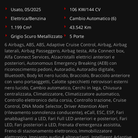
Usato, 05/2025
106 KW/144 CV
Elettrica/Benzina
Cambio Automatico (6)
1.199 Cm³
43.542 Km
Grigio Scuro Metallizzato
5 Porte
6 Airbags, ABS, ABS, Adaptive Cruise Control, Airbag, Airbag
laterali, Airbag Passeggero, Airbag testa, Alfa Connect box,
Alfa Connect Services, Alzacristalli elettrici anteriori e
posteriori, Autonomous Emergency Breaking (AEB) con
riconoscimento pedoni, Autoradio, Autoradio digitale,
Bluetooth, Body kit nero lucido, Bracciolo, Bracciolo anteriore
con vano portaoggetti, Calotte specchietti retrovisori esterni
nero lucido, Cambio automatico, Cerchi in lega, Chiusura
centralizzata, Climatizzatore, Climatizzatore automatico,
Controllo elettronico della corsia, Controllo trazione, Cruise
Control, DNA Mode Selector, Driver Attention Alert
(rilevamento sonnolenza conducente), eCall, ESC, ESP, Fari
anabbaglianti a LED, Fari Full LED anteriori e posteriori, Fari
LED, Fari posteriori a LED, Frenata d'emergenza assistita,
Freno di stazionamento elettronico, Immobilizzatore
elettronico, Impianto audio 4 altoparlanti, Intelligent Adaptive