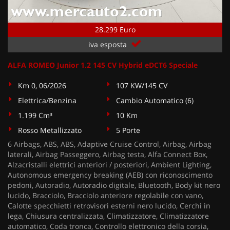
28.299 Euro
iva esposta
ALFA ROMEO Junior 1.2 145 CV Hybrid eDCT6 Speciale
Km 0, 06/2026
107 KW/145 CV
Elettrica/Benzina
Cambio Automatico (6)
1.199 Cm³
10 Km
Rosso Metallizzato
5 Porte
6 Airbags, ABS, ABS, Adaptive Cruise Control, Airbag, Airbag
laterali, Airbag Passeggero, Airbag testa, Alfa Connect Box,
Alzacristalli elettrici anteriori / posteriori, Ambient Lighting,
Autonomous emergency breaking (AEB) con riconoscimento
pedoni, Autoradio, Autoradio digitale, Bluetooth, Body kit nero
lucido, Bracciolo, Bracciolo anteriore regolabile con vano,
Calotte specchietti retrovisori esterni nero lucido, Cerchi in
lega, Chiusura centralizzata, Climatizzatore, Climatizzatore
automatico, Coda tronca, Controllo elettronico della corsia,