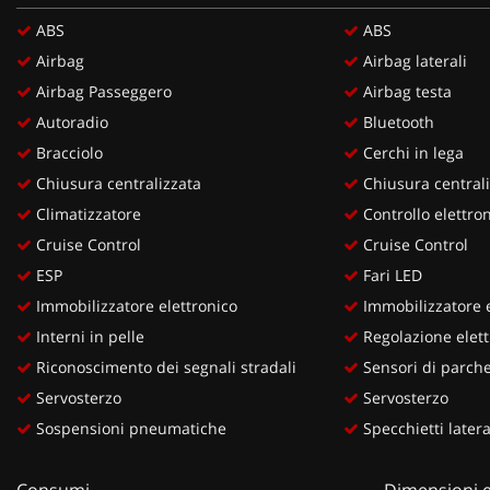
ABS
ABS
Airbag
Airbag laterali
Airbag Passeggero
Airbag testa
Autoradio
Bluetooth
Bracciolo
Cerchi in lega
Chiusura centralizzata
Chiusura centrali
Climatizzatore
Controllo elettron
Cruise Control
Cruise Control
ESP
Fari LED
Immobilizzatore elettronico
Immobilizzatore e
Interni in pelle
Regolazione elettr
Riconoscimento dei segnali stradali
Sensori di parche
Servosterzo
Servosterzo
Sospensioni pneumatiche
Specchietti lateral
Consumi
Dimensioni e