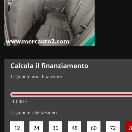
Calcola il finanziamento
1.
Quanto vuoi finanziare
1.000 €
2.
Quante rate desideri
12
24
36
48
60
72
8