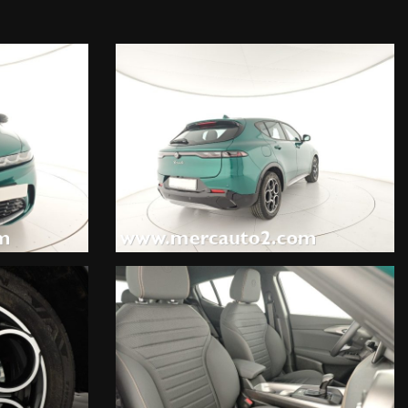
 della vettura.
sponsabilità per eventuali involontarie incongruenze.