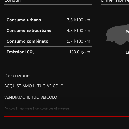
Consumo urbano
7.6 l/100 km
Consumo extraurbano
4.8 l/100 km
P
Consumo combinato
5.7 l/100 km
Emissioni CO
133.0 g/km
L
2
Descrizione
ACQUISTIAMO IL TUO VEICOLO
VENDIAMO IL TUO VEICOLO
Prova il nostro innovativo sistema.
Con metodo scientifico e grazie ad un importante know how ti a