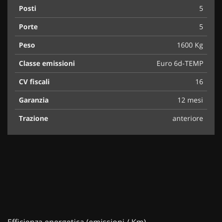
Posti
5
Porte
5
Peso
1600 Kg
Classe emissioni
Euro 6d-TEMP
CV fiscali
16
Garanzia
12 mesi
Trazione
anteriore
Efficienza energetica (emissioni / Km)