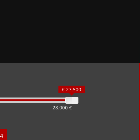
€ 27.500
28.000 €
4