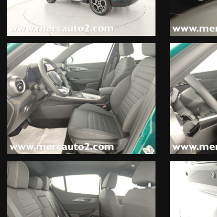
-Tutte le nostre autovetture o fuoristrada dispongono di libretto
- Su tutte le auto forniamo la Garanzia Legale di Conformità di 1
organi non coperti normalmente da garanzia di conformità senza
-Offriamo finanziamenti fino a 84 mesi a tassi agevolati, oppure c
-Si valutano permute, no scambi alla pari.
Per altre informazioni, contattateci al nostro numero diretto, 32
-Ore ufficio: Lun-Ven mattino 8.30-12.30, pomeriggio 15.00-19.00
Sabato aperto tutto il giorno con i seguenti orari, 9.00-12.00 / 15
-Domenica aperto 15.30-19.30 Solo per conclusioni contratti