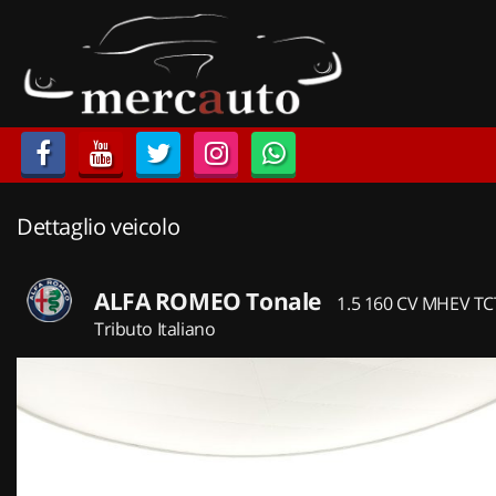
HOME
LISTA VEICOLI
ACQUISTIAMO USATO
Dettaglio veicolo
ASSISTENZA
NOLEGGIO AUTO
ALFA ROMEO Tonale
1.5 160 CV MHEV TC
Tributo Italiano
NOLEGGIO LUNGO TERMINE
NOLEGGIO BREVE TERMINE
CONTATTI