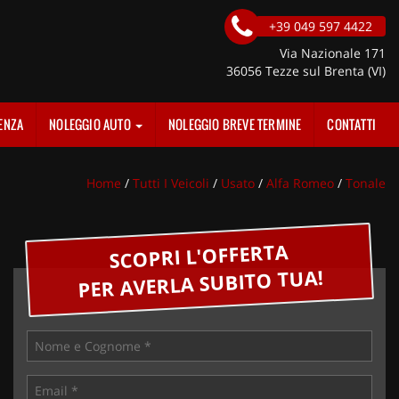
+39 049 597 4422
Via Nazionale 171
36056 Tezze sul Brenta (VI)
ENZA
NOLEGGIO AUTO
NOLEGGIO BREVE TERMINE
CONTATTI
Home
/
Tutti I Veicoli
/
Usato
/
Alfa Romeo
/
Tonale
SCOPRI L'OFFERTA
PER AVERLA SUBITO TUA!