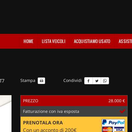
HOME
LISTA VEICOLI
ACQUISTIAMO USATO
ASSIST
T7
Stampa
Condividi
PREZZO
28.000 €
Fatturazione con iva esposta
PRENOTALA ORA
Con un acconto di 200€