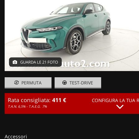
GUARDA LE 21 FOTO
PERMUTA
TEST-DRIVE
Rata consigliata:
411 €
CONFIGURA LA TUA 
T.A.N. 6,5% - T.A.E.G.
7%
Accessori