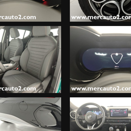
 SERVICE e chilometraggio certificato originale se consegnatoci dal
2 mesi. Consigliamo tuttavia di integrare al costo di euro 350, un a
 applicare la vetustà.
on iva esposta leasing entro i 4 anni di età.
9.2732302 Sign. Lorenzo Inverso
.
.00-19.30.