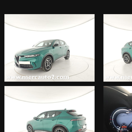
In maniera semplice, sicura e 100% gratuita.
*
In molti l'hanno già provato e ne sono rimasti soddisfatti.
Mettici alla prova, non ti costerà nulla !
ALTRI SERVIZI
-OFFICINA
-CARROZZERIA
-ELETTRAUTO
-GOMMISTA
-NOLEGGIO
-AUTO SOSTITUTIVA
-PRATICHE AUTO
-ASSICURAZIONE 5 GIORNI
-TARGHE TEDESCHE 5 GIORNI
-La vettura è visionabile presso il nostro PUNTO VENDITA
Per evitare spiacevoli inconvenienti si consiglia di contattarci a
Gli optional riportati di seguito potrebbero non corrispondere a