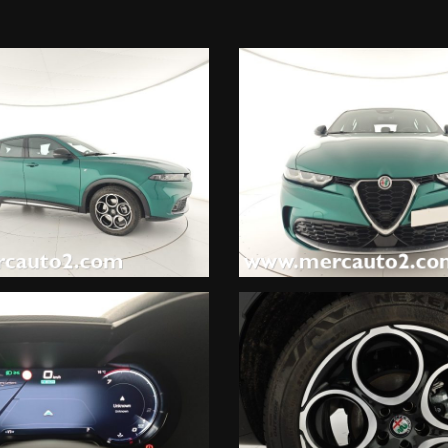
l numero 049-5974422, al fine di accertare disponibilità e ubicazione
lleffettivo equipaggiamento del veicolo, MERCAUTO declina ogni re