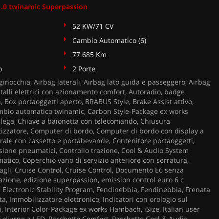
.0 twinamic Superpassion
52 KW/71 CV
Cambio Automatico (6)
77.685 Km
o
2 Porte
ginocchia, Airbag laterali, Airbag lato guida e passeggero, Airbag
talli elettrici con azionamento comfort, Autoradio, badge
, Box portaoggetti aperto, BRABUS Style, Brake Assist attivo,
mbio automatico twinamic, Carbon Style-Package ex works
lega, Chiave a baionetta con telecomando, Chiusura
atizzatore, Computer di bordo, Computer di bordo con display a
trale con cassetto e portabevande, Contenitore portaoggetti,
ssione pneumatici, Controllo trazione, Cool & Audio System
atico, Coperchio vano di servizio anteriore con serratura,
gli, Cruise Control, Cruise Control, Documento E6 senza
trazione, edizione superpassion, emission control euro 6 c
 Electronic Stability Program, Fendinebbia, Fendinebbia, Frenata
a, Immobilizzatore elettronico, Indicatori con orologio sul
i, Interior Color-Package ex works Hambach, iSize, Italian user
 diurne a LED, Pacchetto Comfort, Pacchetto Cool & Audio,