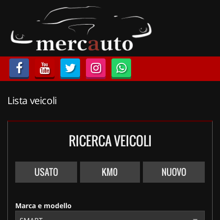
HOME
LISTA VEICOLI
ACQUISTIAMO USATO
Lista veicoli
ASSISTENZA
NOLEGGIO AUTO
RICERCA VEICOLI
NOLEGGIO LUNGO TERMINE
USATO
KM0
NUOVO
NOLEGGIO BREVE TERMINE
Marca e modello
CONTATTI