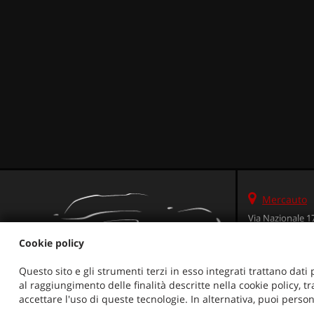
Mercauto
Via Nazionale 1
36056 Tezze sul 
Cookie policy
Telefono:
Cellulare:
Questo sito e gli strumenti terzi in esso integrati trattano dati 
Fax:
al raggiungimento delle finalità descritte nella cookie policy, t
Email:
accettare l'uso di queste tecnologie. In alternativa, puoi person