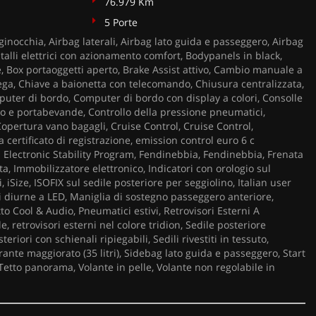
76.979 Km
5 Porte
ginocchia, Airbag laterali, Airbag lato guida e passeggero, Airbag
talli elettrici con azionamento comfort, Bodypanels in black,
, Box portaoggetti aperto, Brake Assist attivo, Cambio manuale a
lega, Chiave a baionetta con telecomando, Chiusura centralizzata,
puter di bordo, Computer di bordo con display a colori, Consolle
to e portabevande, Controllo della pressione pneumatici,
Copertura vano bagagli, Cruise Control, Cruise Control,
ertificato di registrazione, emission control euro 6 c
 Electronic Stability Program, Fendinebbia, Fendinebbia, Frenata
a, Immobilizzatore elettronico, Indicatori con orologio sul
, iSize, ISOFIX sul sedile posteriore per seggiolino, Italian user
 diurne a LED, Maniglia di sostegno passeggero anteriore,
o Cool & Audio, Pneumatici estivi, Retrovisori Esterni A
 retrovisori esterni nel colore tridion, Sedile posteriore
teriori con schienali ripiegabili, Sedili rivestiti in tessuto,
ante maggiorato (35 litri), Sidebag lato guida e passeggero, Start
 Tetto panorama, Volante in pelle, Volante non regolabile in