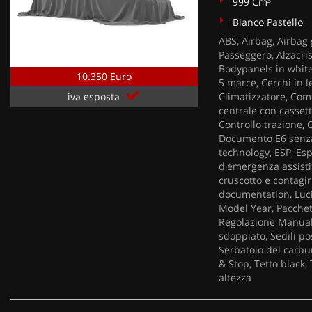
999 Cm³
Bianco Pastello
ABS, Airbag, Airbag 
Passeggero, Alzacris
Bodypanels in white
10.350 Euro
5 marce, Cerchi in 
Climatizzatore, Com
iva esposta
centrale con casset
Controllo trazione, 
Documento E6 senza c
technology, ESP, Esp
d'emergenza assistit
cruscotto e contagiri
documentation, Luci
Model Year, Pacchett
Regolazione Manuale,
sdoppiato, Sedili pos
Serbatoio del carbur
& Stop, Tetto black,
altezza