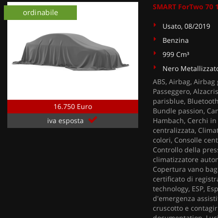
SMART ForTwo 70 1
ordinabile
Usato, 08/2019
Benzina
999 Cm³
Nero Metallizzat
ABS, Airbag, Airbag 
Passeggero, Alzacris
parisblue, Bluetooth
16.750 Euro
Bundle passion, Ca
Hambach, Cerchi in 
iva esposta
centralizzata, Clim
colori, Consolle cen
Controllo della pre
climatizzatore autom
Copertura vano baga
certificato di regis
technology, ESP, Esp
d'emergenza assistit
cruscotto e contagir
documentation, Luci