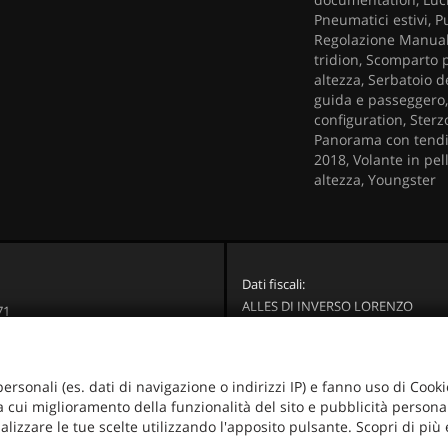
Pneumatici estivi, P
Regolazione Manuale,
tridion, Scomparto p
altezza, Serbatoio d
guida e passeggero, S
configuration, Sterz
Panorama con tendin
2018, Volante in pel
altezza, Youngster
Dati fiscali:
ALLES DI INVERSO LORENZO
71
Via Nazionale, 171 PD - 36056 Tezz
Brenta (VI)
C.F/P.IVA:
03514030240
+39 049 597 4422
Registro delle imprese:
PD
+39 329 273 2302
personali (es. dati di navigazione o indirizzi IP) e fanno uso di Cooki
+39 049 597 4422
ra cui miglioramento della funzionalità del sito e pubblicità personal
info@mercauto2.com
alizzare le tue scelte utilizzando l'apposito pulsante. Scopri di più