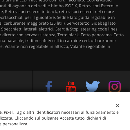
unti di aggancio del sedile bimbo ISOFIX, Retrovisori Esterni A
 Retrovisori esterni in black, retrovisori esterni nel colore
ortaocchiali per il guidatore, Sedile lato guida regolabile in
el carburante maggiorato (35 litri), Servosterzo, Sidebag lato
pecchietti laterali elettrici, Start & Stop, steering code lines
o diretto con servoassistenza, Tetto black, Tetto panorama, Tetto
a parasole, tridion safety cell in carmine red, urbanrunner
le, Volante non regolabile in altezza, Volante regolabile in
e sul Brenta
e, Pixel, Tag o altri identificatori necessari al funzionamento e
izzata. Cliccando sul pulsante Accetta tutto, dichiari di
 e personalizza.