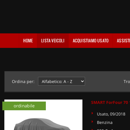
HOME
LISTA VEICOLI
ACQUISTIAMO USATO
ASSIST
Ordina per:
Tro
SMART ForFour 70 1
ordinabile
Usato, 09/2018
Benzina