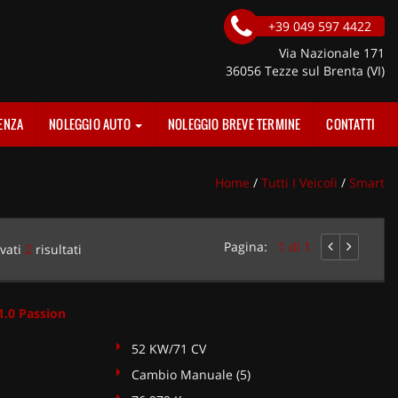
+39 049 597 4422
Via Nazionale 171
36056 Tezze sul Brenta (VI)
ENZA
NOLEGGIO AUTO
NOLEGGIO BREVE TERMINE
CONTATTI
Home
/
Tutti I Veicoli
/
Smart
Pagina:
1 di 1
vati
2
risultati
.0 Passion
52 KW/71 CV
Cambio Manuale (5)