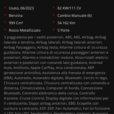
Usato, 06/2023
82 KW/111 CV
Benzina
Cambio Manuale (6)
999 Cm³
54.162 Km
Rosso Metallizzato
5 Porte
3 poggiatesta per i sedili posteriori, ABS, ABS, Airbag, Airbag
laterale a tendina, Airbag laterali, Airbag laterali anteriori,
Airbag Passeggero, Airbag testa, Allarme cintura di sicurezza
guidatore, Allarme cintura di sicurezza passeggeri anteriori e
posteriori, Allarme e immobilizer motore, Alzacristalli elettrici
anteriori e posteriori con comandi lato guidatore, Android
Auto, Antifurto, Apple CarPlay, Aria condizionata, ARP
(protezione antirollio), Assistenza alla frenata di emergenza
(EBA), Autoradio, Autoradio digitale, Bluetooth, Cerchi in lega,
Chiusura centralizzata, Chiusura centralizzata con comando a
distanza, Climatizzatore, Computer di bordo, Connessione
Bluetooth, Controllo elettronico della corsia, Controllo
trazione, Cruise Control, Display digitale con informazioni per
il conducente, Doppi airbag anteriori, EBD, Ecopelle con
cuciture a contrasto, ESP, ESP, Fari Automatici, Fari bi-funzione
a LED, Fari LED, Fendinebbia, Fendinebbia anteriori, Funzione