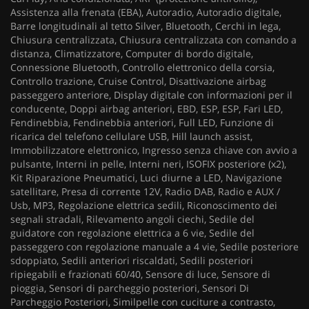
Assistenza alla frenata (EBA), Autoradio, Autoradio digitale,
Barre longitudinali al tetto Silver, Bluetooth, Cerchi in lega,
Chiusura centralizzata, Chiusura centralizzata con comando a
distanza, Climatizzatore, Computer di bordo digitale,
Connessione Bluetooth, Controllo elettronico della corsia,
Controllo trazione, Cruise Control, Disattivazione airbag
passeggero anteriore, Display digitale con informazioni per il
conducente, Doppi airbag anteriori, EBD, ESP, ESP, Fari LED,
Fendinebbia, Fendinebbia anteriori, Full LED, Funzione di
ricarica del telefono cellulare USB, Hill launch assist,
Immobilizzatore elettronico, Ingresso senza chiave con avvio a
pulsante, Interni in pelle, Interni neri, ISOFIX posteriore (x2),
Kit Riparazione Pneumatici, Luci diurne a LED, Navigazione
satellitare, Presa di corrente 12V, Radio DAB, Radio e AUX /
Usb, MP3, Regolazione elettrica sedili, Riconoscimento dei
segnali stradali, Rilevamento angoli ciechi, Sedile del
guidatore con regolazione elettrica a 6 vie, Sedile del
passeggero con regolazione manuale a 4 vie, Sedile posteriore
sdoppiato, Sedili anteriori riscaldati, Sedili posteriori
ripiegabili e frazionati 60/40, Sensore di luce, Sensore di
pioggia, Sensori di parcheggio posteriori, Sensori Di
Parcheggio Posteriori, Similpelle con cuciture a contrasto,