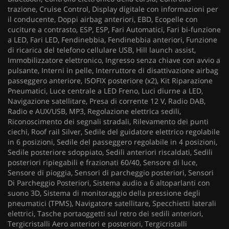
trazione, Cruise Control, Display digitale con informazioni per
il conducente, Doppi airbag anteriori, EBD, Ecopelle con
cuciture a contrasto, ESP, ESP, Fari Automatici, Fari bi-funzione
a LED, Fari LED, Fendinebbia, Fendinebbia anteriori, Funzione
di ricarica del telefono cellulare USB, Hill launch assist,
Immobilizzatore elettronico, Ingresso senza chiave con avvio a
pulsante, Interni in pelle, Interruttore di disattivazione airbag
passeggero anteriore, ISOFIX posteriore (x2), Kit Riparazione
Pneumatici, Luce centrale a LED Freno, Luci diurne a LED,
Navigazione satellitare, Presa di corrente 12 V, Radio DAB,
Radio e AUX/USB, MP3, Regolazione elettrica sedili,
Riconoscimento dei segnali stradali, Rilevamento dei punti
ciechi, Roof rail Silver, Sedile del guidatore elettrico regolabile
in 6 posizioni, Sedile del passeggero regolabile in 4 posizioni,
Sedile posteriore sdoppiato, Sedili anteriori riscaldati, Sedili
posteriori ripiegabili e frazionati 60/40, Sensore di luce,
Sensore di pioggia, Sensori di parcheggio posteriori, Sensori
Di Parcheggio Posteriori, Sistema audio a 6 altoparlanti con
suono 3D, Sistema di monitoraggio della pressione degli
pneumatici (TPMS), Navigatore satellitare, Specchietti laterali
elettrici, Tasche portaoggetti sul retro dei sedili anteriori,
Tergicristalli Aero anteriori e posteriori, Tergicristalli