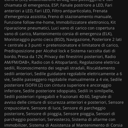
chiamata di emergenza, ESP, Fanale postriore a LED, Fari
anteriori a LED, Fari LED, Filtro antiparticolato, Frenata
d'emergenza assistita, Freno di stazionamento manuale,
Funzione follow-me-home, Immobilizzatore elettronico, Kit
riparazione pneumatici, Luci vano di carico con copertura
vano di carico, Mantenimento corsia di emergenza (ELK),
Monitoraggio punto cieco (BSD), Navigazione, Posteriore 2 lati
+ centrale a 3 punti + pretensionatore e limitatore di carico,
Predisposizione per Alcohol lock e Sistema raccolta dati di
bordo, Presa da 12V, Privacy dei finestrini posteriori, Radio
AM/FM/DAB+, Radio con 6 Altoparlanti, Regolazione elettrica
sedili, Riconoscimento dei segnali stradali, Riscaldamento
sedili anteriori, Sedile guidatore regolabile elettricamente a 6
vie, Sedile passeggero regolabile manualmente a 4 vie, Sedile
posteriore ISOFIX (2) con cintura superiore e ancoraggio
inferiore, Sedile posteriore sdoppiato, Sedili in similpelle,
Sedili posteriori ripiegabili e frazionati 40:60, Segnale di
avviso delle cinture di sicurezza anteriori e posteriori, Sensore
crepuscolare, Sensore di luce, Sensore di parcheggio
posteriore, Sensore di pioggia, Sensore pioggia, Sensori di
parcheggio posteriori, Servosterzo, Sistema di allarme con
immobilizer, Sistema di Assistenza al Mantenimento di Corsia