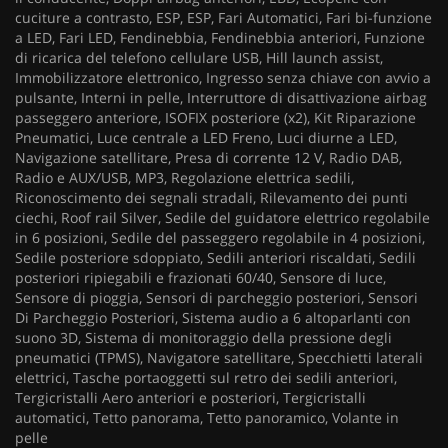
cuciture a contrasto, ESP, ESP, Fari Automatici, Fari bi-funzione
a LED, Fari LED, Fendinebbia, Fendinebbia anteriori, Funzione
di ricarica del telefono cellulare USB, Hill launch assist,
Immobilizzatore elettronico, Ingresso senza chiave con avvio a
pulsante, Interni in pelle, Interruttore di disattivazione airbag
passeggero anteriore, ISOFIX posteriore (x2), Kit Riparazione
Pneumatici, Luce centrale a LED Freno, Luci diurne a LED,
Navigazione satellitare, Presa di corrente 12 V, Radio DAB,
Radio e AUX/USB, MP3, Regolazione elettrica sedili,
Riconoscimento dei segnali stradali, Rilevamento dei punti
ciechi, Roof rail Silver, Sedile del guidatore elettrico regolabile
in 6 posizioni, Sedile del passeggero regolabile in 4 posizioni,
Sedile posteriore sdoppiato, Sedili anteriori riscaldati, Sedili
posteriori ripiegabili e frazionati 60/40, Sensore di luce,
Sensore di pioggia, Sensori di parcheggio posteriori, Sensori
Di Parcheggio Posteriori, Sistema audio a 6 altoparlanti con
suono 3D, Sistema di monitoraggio della pressione degli
pneumatici (TPMS), Navigatore satellitare, Specchietti laterali
elettrici, Tasche portaoggetti sul retro dei sedili anteriori,
Tergicristalli Aero anteriori e posteriori, Tergicristalli
automatici, Tetto panorama, Tetto panoramico, Volante in
pelle