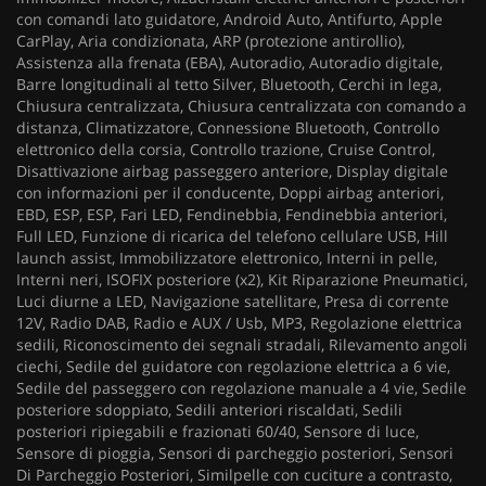
con comandi lato guidatore, Android Auto, Antifurto, Apple
CarPlay, Aria condizionata, ARP (protezione antirollio),
Assistenza alla frenata (EBA), Autoradio, Autoradio digitale,
Barre longitudinali al tetto Silver, Bluetooth, Cerchi in lega,
Chiusura centralizzata, Chiusura centralizzata con comando a
distanza, Climatizzatore, Connessione Bluetooth, Controllo
elettronico della corsia, Controllo trazione, Cruise Control,
Disattivazione airbag passeggero anteriore, Display digitale
con informazioni per il conducente, Doppi airbag anteriori,
EBD, ESP, ESP, Fari LED, Fendinebbia, Fendinebbia anteriori,
Full LED, Funzione di ricarica del telefono cellulare USB, Hill
launch assist, Immobilizzatore elettronico, Interni in pelle,
Interni neri, ISOFIX posteriore (x2), Kit Riparazione Pneumatici,
Luci diurne a LED, Navigazione satellitare, Presa di corrente
12V, Radio DAB, Radio e AUX / Usb, MP3, Regolazione elettrica
sedili, Riconoscimento dei segnali stradali, Rilevamento angoli
ciechi, Sedile del guidatore con regolazione elettrica a 6 vie,
Sedile del passeggero con regolazione manuale a 4 vie, Sedile
posteriore sdoppiato, Sedili anteriori riscaldati, Sedili
posteriori ripiegabili e frazionati 60/40, Sensore di luce,
Sensore di pioggia, Sensori di parcheggio posteriori, Sensori
Di Parcheggio Posteriori, Similpelle con cuciture a contrasto,