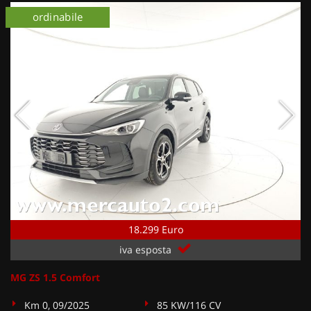
km 0
ordinabile
km 0
18.299 Euro
iva esposta
MG ZS 1.5 Comfort
Km 0, 09/2025
85 KW/116 CV