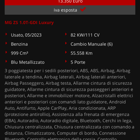
13.350 Euro
iva esposta
MG ZS 1.0T-GDI Luxury
Usato, 05/2023
82 KW/111 CV
Benzina
Cambio Manuale (6)
999 Cm³
55.558 Km
Blu Metallizzato
5 Porte
3 poggiatesta per i sedili posteriori, ABS, ABS, Airbag, Airbag
laterale a tendina, Airbag laterali, Airbag laterali anteriori,
Airbag Passeggero, Airbag testa, Allarme cintura di sicurezza
guidatore, Allarme cintura di sicurezza passeggeri anteriori e
posteriori, Allarme e immobilizer motore, Alzacristalli elettrici
anteriori e posteriori con comandi lato guidatore, Android
Auto, Antifurto, Apple CarPlay, Aria condizionata, ARP
(protezione antirollio), Assistenza alla frenata di emergenza
(EBA), Autoradio, Autoradio digitale, Bluetooth, Cerchi in lega,
Chiusura centralizzata, Chiusura centralizzata con comando a
distanza, Climatizzatore, Computer di bordo, Connessione
Bluetooth, Controllo elettronico della corsia, Controllo