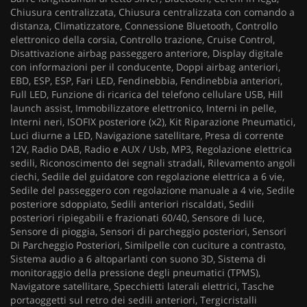
Chiusura centralizzata, Chiusura centralizzata con comando a
distanza, Climatizzatore, Connessione Bluetooth, Controllo
elettronico della corsia, Controllo trazione, Cruise Control,
Disattivazione airbag passeggero anteriore, Display digitale
con informazioni per il conducente, Doppi airbag anteriori,
EBD, ESP, ESP, Fari LED, Fendinebbia, Fendinebbia anteriori,
Full LED, Funzione di ricarica del telefono cellulare USB, Hill
launch assist, Immobilizzatore elettronico, Interni in pelle,
Interni neri, ISOFIX posteriore (x2), Kit Riparazione Pneumatici,
Luci diurne a LED, Navigazione satellitare, Presa di corrente
12V, Radio DAB, Radio e AUX / Usb, MP3, Regolazione elettrica
sedili, Riconoscimento dei segnali stradali, Rilevamento angoli
ciechi, Sedile del guidatore con regolazione elettrica a 6 vie,
Sedile del passeggero con regolazione manuale a 4 vie, Sedile
posteriore sdoppiato, Sedili anteriori riscaldati, Sedili
posteriori ripiegabili e frazionati 60/40, Sensore di luce,
Sensore di pioggia, Sensori di parcheggio posteriori, Sensori
Di Parcheggio Posteriori, Similpelle con cuciture a contrasto,
Sistema audio a 6 altoparlanti con suono 3D, Sistema di
monitoraggio della pressione degli pneumatici (TPMS),
Navigatore satellitare, Specchietti laterali elettrici, Tasche
portaoggetti sul retro dei sedili anteriori, Tergicristalli