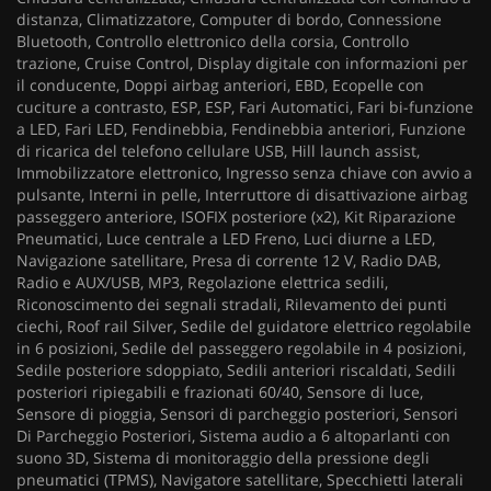
distanza, Climatizzatore, Computer di bordo, Connessione
Bluetooth, Controllo elettronico della corsia, Controllo
trazione, Cruise Control, Display digitale con informazioni per
il conducente, Doppi airbag anteriori, EBD, Ecopelle con
cuciture a contrasto, ESP, ESP, Fari Automatici, Fari bi-funzione
a LED, Fari LED, Fendinebbia, Fendinebbia anteriori, Funzione
di ricarica del telefono cellulare USB, Hill launch assist,
Immobilizzatore elettronico, Ingresso senza chiave con avvio a
pulsante, Interni in pelle, Interruttore di disattivazione airbag
passeggero anteriore, ISOFIX posteriore (x2), Kit Riparazione
Pneumatici, Luce centrale a LED Freno, Luci diurne a LED,
Navigazione satellitare, Presa di corrente 12 V, Radio DAB,
Radio e AUX/USB, MP3, Regolazione elettrica sedili,
Riconoscimento dei segnali stradali, Rilevamento dei punti
ciechi, Roof rail Silver, Sedile del guidatore elettrico regolabile
in 6 posizioni, Sedile del passeggero regolabile in 4 posizioni,
Sedile posteriore sdoppiato, Sedili anteriori riscaldati, Sedili
posteriori ripiegabili e frazionati 60/40, Sensore di luce,
Sensore di pioggia, Sensori di parcheggio posteriori, Sensori
Di Parcheggio Posteriori, Sistema audio a 6 altoparlanti con
suono 3D, Sistema di monitoraggio della pressione degli
pneumatici (TPMS), Navigatore satellitare, Specchietti laterali