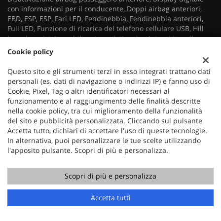
con informazioni per il conducente, Doppi airbag anteriori,
EBD, ESP, ESP, Fari LED, Fendinebbia, Fendinebbia anteriori,
Full LED, Funzione di ricarica del telefono cellulare USB, Hill
launch assist, Immobilizzatore elettronico, Interni in pelle,
Interni neri, ISOFIX posteriore (x2), Kit Riparazione Pneumatici,
Cookie policy
Luci diurne a LED, Navigazione satellitare, Presa di corrente
12V, Radio DAB, Radio e AUX / Usb, MP3, Regolazione elettrica
Questo sito e gli strumenti terzi in esso integrati trattano dati
sedili, Riconoscimento dei segnali stradali, Rilevamento angoli
personali (es. dati di navigazione o indirizzi IP) e fanno uso di
ciechi, Sedile del guidatore con regolazione elettrica a 6 vie,
Cookie, Pixel, Tag o altri identificatori necessari al
Sedile del passeggero con regolazione manuale a 4 vie, Sedile
funzionamento e al raggiungimento delle finalità descritte
posteriore sdoppiato, Sedili anteriori riscaldati, Sedili
nella cookie policy, tra cui miglioramento della funzionalità
posteriori ripiegabili e frazionati 60/40, Sensore di luce,
del sito e pubblicità personalizzata. Cliccando sul pulsante
Sensore di pioggia, Sensori di parcheggio posteriori, Sensori
Accetta tutto, dichiari di accettare l'uso di queste tecnologie.
Di Parcheggio Posteriori, Similpelle con cuciture a contrasto,
In alternativa, puoi personalizzare le tue scelte utilizzando
Sistema audio a 6 altoparlanti con suono 3D, Sistema di
l'apposito pulsante. Scopri di più e personalizza.
monitoraggio della pressione degli pneumatici (TPMS),
Navigatore satellitare, Specchietti laterali elettrici, Tasche
Scopri di più e personalizza
portaoggetti sul retro dei sedili anteriori, Tergicristalli
anteriori e posteriori, Tergicristalli automatici, Terza Luce
Stop, Volante in pelle 2 vie
Accetta tutti