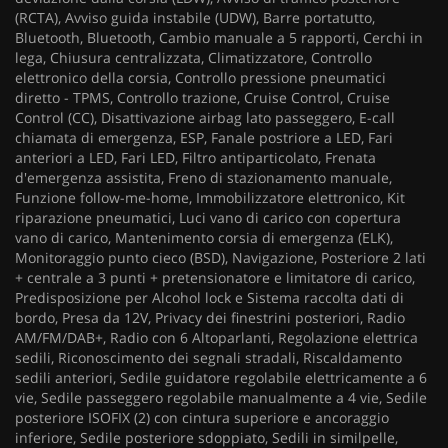
(RCTA), Avviso guida instabile (UDW), Barre portatutto,
Bluetooth, Bluetooth, Cambio manuale a 5 rapporti, Cerchi in
lega, Chiusura centralizzata, Climatizzatore, Controllo
elettronico della corsia, Controllo pressione pneumatici
diretto - TPMS, Controllo trazione, Cruise Control, Cruise
Control (CC), Disattivazione airbag lato passeggero, E-call
chiamata di emergenza, ESP, Fanale postriore a LED, Fari
anteriori a LED, Fari LED, Filtro antiparticolato, Frenata
d'emergenza assistita, Freno di stazionamento manuale,
Funzione follow-me-home, Immobilizzatore elettronico, Kit
riparazione pneumatici, Luci vano di carico con copertura
vano di carico, Mantenimento corsia di emergenza (ELK),
Monitoraggio punto cieco (BSD), Navigazione, Posteriore 2 lati
+ centrale a 3 punti + pretensionatore e limitatore di carico,
Predisposizione per Alcohol lock e Sistema raccolta dati di
bordo, Presa da 12V, Privacy dei finestrini posteriori, Radio
AM/FM/DAB+, Radio con 6 Altoparlanti, Regolazione elettrica
sedili, Riconoscimento dei segnali stradali, Riscaldamento
sedili anteriori, Sedile guidatore regolabile elettricamente a 6
vie, Sedile passeggero regolabile manualmente a 4 vie, Sedile
posteriore ISOFIX (2) con cintura superiore e ancoraggio
inferiore, Sedile posteriore sdoppiato, Sedili in similpelle,