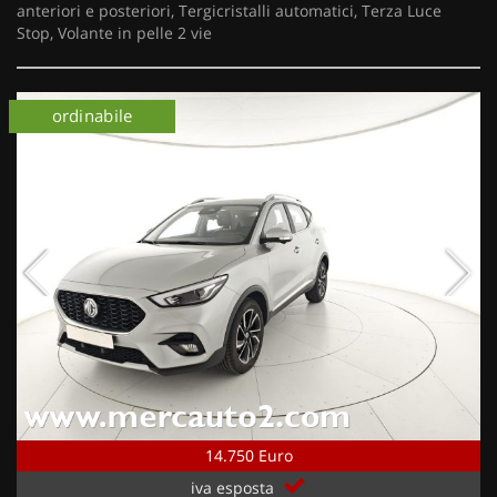
anteriori e posteriori, Tergicristalli automatici, Terza Luce
Stop, Volante in pelle 2 vie
ordinabile
14.750 Euro
iva esposta