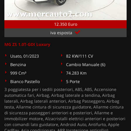
12.350 Euro
iva esposta
MG ZS 1.0T-GDI Luxury
Usato, 01/2023
82 KW/111 CV
Benzina
Cambio Manuale (6)
999 Cm³
74.283 Km
Bianco Pastello
5 Porte
3 poggiatesta per i sedili posteriori, ABS, ABS, Accensione
automatica fari, Airbag, Airbag laterale a tendina, Airbag
laterali, Airbag laterali anteriori, Airbag Passeggero, Airbag
testa, Allarme cintura di sicurezza guidatore, Allarme cintura
di sicurezza passeggeri anteriori e posteriori, Allarme e
immobilizer motore, Alzacristalli elettrici anteriori e posteriori
con comandi lato guidatore, Android Auto, Antifurto, Apple
CarPlay, Aria condizionata, ARP (protezione antirollio),