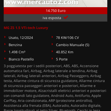
14.750 Euro
iva esposta
MG ZS 1.5 VTi-tech Luxury
Usato, 12/2024
78 KW/106 CV
Benzina
Cambio Manuale (5)
1.498 Cm³
40.852 Km
Bianco Pastello
5 Porte
3 poggiatesta per i sedili posteriori, ABS, ABS, Accensione
automatica fari, Airbag, Airbag laterale a tendina, Airbag
laterali, Airbag laterali anteriori, Airbag Passeggero, Airbag
testa, Allarme cintura di sicurezza guidatore, Allarme cintura
di sicurezza passeggeri anteriori e posteriori, Allarme e
immobilizer motore, Alzacristalli elettrici anteriori e posteriori
con comandi lato guidatore, Android Auto, Antifurto, Apple
CarPlay, Aria condizionata, ARP (protezione antirollio),
Assistenza alla frenata (EBA), Autoradio, Autoradio digitale,
Barre longitudinali al tetto Silver, Bluetooth, Cerchi in lega,