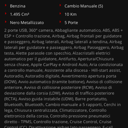
Benzina
Cambio Manuale (5)
1.495 Cm³
10 Km
Nero Metallizzato
5 Porte
2 porte USB, 360° camera, Abbagliante automatico, ABS, ABS +
ESP + Controllo trazione, Airbag, Airbag frontali per guidatore
e passeggero, Airbag laterali, Airbag laterali a tendina, Airbag
laterali per guidatore e passeggero, Airbag Passeggero, Airbag
testa, Alette parasole con specchio, Alzacristalli elettrici
automatico per il guidatore, Antifurto, Apertura/Chiusura
senza chiave, Apple CarPlay e Android Auto, Aria condizionata
a controllo manuale, Assistente alla discesa - Hill-start assist,
Autoradio, Autoradio digitale, Avvertimento apertura porta
(DOW), Avvio automatico (tramite bottone), Avviso di collisione
anteriore, Avviso di collisione posteriore (RCW), Avviso di
deviazione dalla corsia (LDW), Avviso di traffico posteriore
(RCTA), Avviso guida instabile (UDW), Barre portatutto,
Bluetooth, Bluetooth, Cambio manuale a 5 rapporti, Cerchi in
lega, Chiusura centralizzata, Climatizzatore, Controllo
elettronico della corsia, Controllo pressione pneumatici
diretto - TPMS, Controllo trazione, Cruise Control, Cruise
Control (CC), Disattivazione airbag lato passeggero, E-call