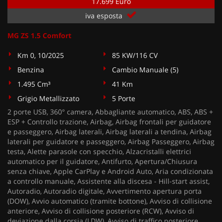
17.699 Euro
iva esposta
MG ZS 1.5 Comfort
Km 0, 10/2025
85 KW/116 CV
Benzina
Cambio Manuale (5)
1.495 Cm³
41 Km
Grigio Metallizzato
5 Porte
2 porte USB, 360° camera, Abbagliante automatico, ABS, ABS +
ESP + Controllo trazione, Airbag, Airbag frontali per guidatore
e passeggero, Airbag laterali, Airbag laterali a tendina, Airbag
laterali per guidatore e passeggero, Airbag Passeggero, Airbag
testa, Alette parasole con specchio, Alzacristalli elettrici
automatico per il guidatore, Antifurto, Apertura/Chiusura
senza chiave, Apple CarPlay e Android Auto, Aria condizionata
a controllo manuale, Assistente alla discesa - Hill-start assist,
Autoradio, Autoradio digitale, Avvertimento apertura porta
(DOW), Avvio automatico (tramite bottone), Avviso di collisione
anteriore, Avviso di collisione posteriore (RCW), Avviso di
deviazione dalla corsia (LDW), Avviso di traffico posteriore