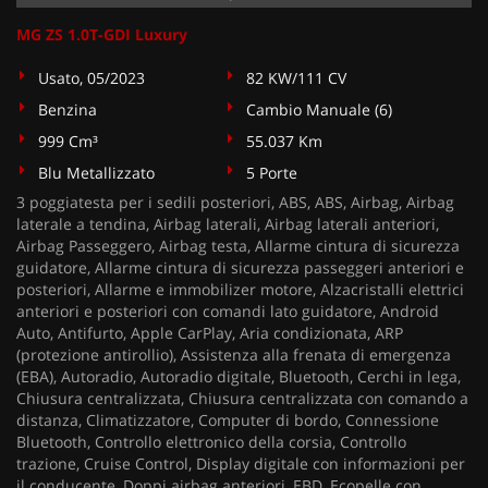
MG ZS 1.0T-GDI Luxury
Usato, 05/2023
82 KW/111 CV
Benzina
Cambio Manuale (6)
999 Cm³
55.037 Km
Blu Metallizzato
5 Porte
3 poggiatesta per i sedili posteriori, ABS, ABS, Airbag, Airbag
laterale a tendina, Airbag laterali, Airbag laterali anteriori,
Airbag Passeggero, Airbag testa, Allarme cintura di sicurezza
guidatore, Allarme cintura di sicurezza passeggeri anteriori e
posteriori, Allarme e immobilizer motore, Alzacristalli elettrici
anteriori e posteriori con comandi lato guidatore, Android
Auto, Antifurto, Apple CarPlay, Aria condizionata, ARP
(protezione antirollio), Assistenza alla frenata di emergenza
(EBA), Autoradio, Autoradio digitale, Bluetooth, Cerchi in lega,
Chiusura centralizzata, Chiusura centralizzata con comando a
distanza, Climatizzatore, Computer di bordo, Connessione
Bluetooth, Controllo elettronico della corsia, Controllo
trazione, Cruise Control, Display digitale con informazioni per
il conducente, Doppi airbag anteriori, EBD, Ecopelle con