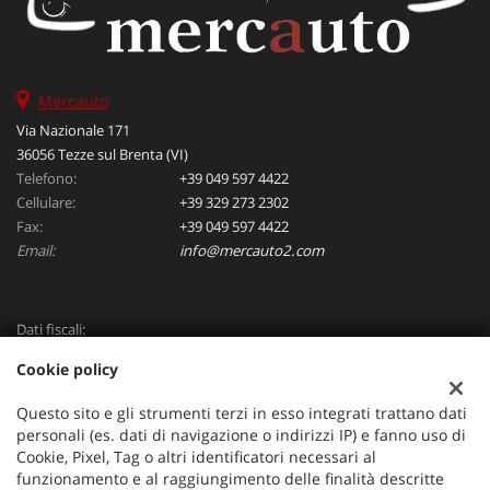
Mercauto
Via Nazionale 171
36056 Tezze sul Brenta (VI)
Telefono:
+39 049 597 4422
Cellulare:
+39 329 273 2302
Fax:
+39 049 597 4422
Email:
info@mercauto2.com
Dati fiscali:
ALLES DI INVERSO LORENZO
Cookie policy
Via Nazionale, 171 PD - 36056 Tezze sul Brenta
C.F/P.IVA:
03514030240
Questo sito e gli strumenti terzi in esso integrati trattano dati
Registro delle imprese:
PD
personali (es. dati di navigazione o indirizzi IP) e fanno uso di
Cookie, Pixel, Tag o altri identificatori necessari al
funzionamento e al raggiungimento delle finalità descritte