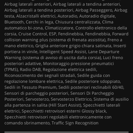
Airbag laterali anteriori, Airbag laterali a tendina anteriori,
Airbag laterali a tendina posteriori, Airbag Passeggero, Airbag
testa, Alzacristalli elettrici, Autoradio, Autoradio digitale,
Bluetooth, Cerchi in lega, Chiusura centralizzata, Clima
automatico bi-zona, Climatizzatore, Controllo elettronico della
corsia, Cruise Control, ESP, Fendinebbia, Fendinebbia, Forward
collision warning plus (sistema di frenata assistita), Freno a
mano elettrico, Griglia anteriore grigio chiara satinata, Inserti
portiera in vinile, Intelligent Speed Assist, Lane Departure
Warning (sistema di avviso di uscita dalla corsia), Luci freno
posteriori adattive, Monitoraggio pressione pneumatici
(TPMS), Radio DAB, Regolazione elettrica sedili,
Riconoscimento dei segnali stradali, Sedile guida con
regolazione lombare elettrica, Sedile posteriore sdoppiato,
Sedili in Tessuto Premium, Sedili posteriori reclinabili 60/40,
Sensori di parcheggio posteriori, Sensori Di Parcheggio
Posteriori, Servosterzo, Servosterzo Elettrico, Sistema di ausilio
alla partenza in salita (Hill Start Assist), Specchietti laterali
elettrici, Specchietti retrovisori esterni Glossy black,
Specchietti retrovisori regolabili elettronicamente con
comando sbrinamento, Traffic Sign Recognition