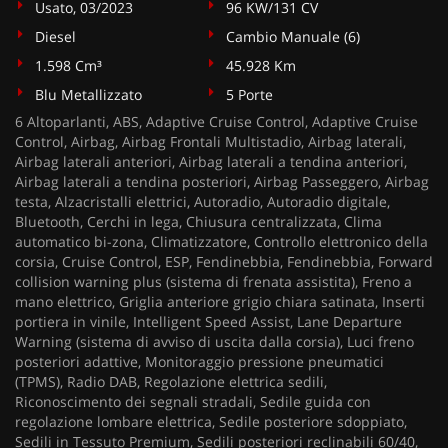
Usato, 03/2023
96 KW/131 CV
Diesel
Cambio Manuale (6)
1.598 Cm³
45.928 Km
Blu Metallizzato
5 Porte
6 Altoparlanti, ABS, Adaptive Cruise Control, Adaptive Cruise
Control, Airbag, Airbag Frontali Multistadio, Airbag laterali,
Airbag laterali anteriori, Airbag laterali a tendina anteriori,
Airbag laterali a tendina posteriori, Airbag Passeggero, Airbag
testa, Alzacristalli elettrici, Autoradio, Autoradio digitale,
Bluetooth, Cerchi in lega, Chiusura centralizzata, Clima
automatico bi-zona, Climatizzatore, Controllo elettronico della
corsia, Cruise Control, ESP, Fendinebbia, Fendinebbia, Forward
collision warning plus (sistema di frenata assistita), Freno a
mano elettrico, Griglia anteriore grigio chiara satinata, Inserti
portiera in vinile, Intelligent Speed Assist, Lane Departure
Warning (sistema di avviso di uscita dalla corsia), Luci freno
posteriori adattive, Monitoraggio pressione pneumatici
(TPMS), Radio DAB, Regolazione elettrica sedili,
Riconoscimento dei segnali stradali, Sedile guida con
regolazione lombare elettrica, Sedile posteriore sdoppiato,
Sedili in Tessuto Premium, Sedili posteriori reclinabili 60/40,