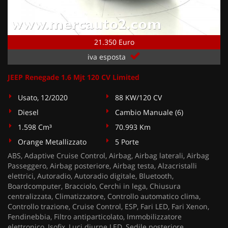
21.350 Euro
iva esposta
JEEP Renegade 1.6 Mjt 120 CV Limited
Usato, 12/2020
88 KW/120 CV
Diesel
Cambio Manuale (6)
1.598 Cm³
70.993 Km
Orange Metallizzato
5 Porte
ABS, Adaptive Cruise Control, Airbag, Airbag laterali, Airbag
Passeggero, Airbag posteriore, Airbag testa, Alzacristalli
elettrici, Autoradio, Autoradio digitale, Bluetooth,
Boardcomputer, Bracciolo, Cerchi in lega, Chiusura
centralizzata, Climatizzatore, Controllo automatico clima,
Controllo trazione, Cruise Control, ESP, Fari LED, Fari Xenon,
Fendinebbia, Filtro antiparticolato, Immobilizzatore
elettronico, Isofix, Luci diurne LED, Sedile posteriore