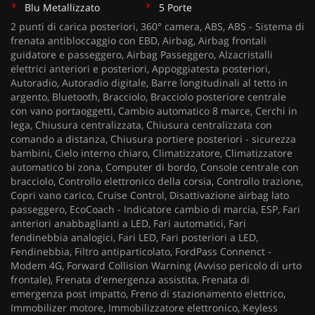
Blu Metallizzato
5 Porte
2 punti di carica posteriori, 360° camera, ABS, ABS - Sistema di
frenata antibloccaggio con EBD, Airbag, Airbag frontali
guidatore e passeggero, Airbag Passeggero, Alzacristalli
elettrici anteriori e posteriori, Appoggiatesta posteriori,
Autoradio, Autoradio digitale, Barre longitudinali al tetto in
argento, Bluetooth, Bracciolo, Bracciolo posteriore centrale
con vano portaoggetti, Cambio automatico 8 marce, Cerchi in
lega, Chiusura centralizzata, Chiusura centralizzata con
comando a distanza, Chiusura portiere posteriori - sicurezza
bambini, Cielo interno chiaro, Climatizzatore, Climatizzatore
automatico bi zona, Computer di bordo, Console centrale con
bracciolo, Controllo elettronico della corsia, Controllo trazione,
Copri vano carico, Cruise Control, Disattivazione airbag lato
passeggero, EcoCoach - Indicatore cambio di marcia, ESP, Fari
anteriori anabbaglianti a LED, Fari automatici, Fari
fendinebbia analogici, Fari LED, Fari posteriori a LED,
Fendinebbia, Filtro antiparticolato, FordPass Connenct -
Modem 4G, Forward Collision Warning (Avviso pericolo di urto
frontale), Frenata d'emergenza assistita, Frenata di
emergenza post impatto, Freno di stazionamento elettrico,
Immobilizer motore, Immobilizzatore elettronico, Keyless