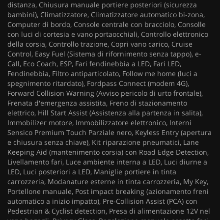
distanza, Chiusura manuale portiere posteriori (sicurezza
bambini), Climatizzatore, Climatizzatore automatico bi-zona,
Computer di bordo, Console centrale con bracciolo, Consolle
con luci di cortesia e vano portaocchiali, Controllo elettronico
della corsia, Controllo trazione, Copri vano carico, Cruise
Control, Easy Fuel (Sistema di rifornimento senza tappo), e-
Call, Eco Coach, ESP, Fari fendinebbia a LED, Fari LED,
Fendinebbia, Filtro antiparticolato, Follow me home (luci a
spegnimento ritardato), Fordpass Connect (modem 4G),
Forward Collision Warning (Avviso pericolo di urto frontale),
Frenata d'emergenza assistita, Freno di stazionamento
elettrico, Hill Start Assist (Assistenza alla partenza in salita),
Immobilizer motore, Immobilizzatore elettronico, Interni
Sensico Premium Touch Parziale nero, Keyless Entry (apertura
e chiusura senza chiave), Kit riparazione pneumatici, Lane
Keeping Aid (mantenimento corsia) con Road Edge Detection,
Livellamento fari, Luce ambiente interna a LED, Luci diurne a
LED, Luci posteriori a LED, Maniglie portiere in tinta
carrozzeria, Modanature esterne in tinta carrozzeria, My Key,
Portellone manuale, Post impact breaking (azionamento freni
automatico a inizio impatto), Pre-Collision Assist (PCA) con
Pedestrian & Cyclist detection, Presa di alimentazione 12V nel