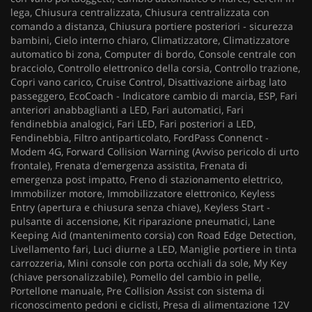
lega, Chiusura centralizzata, Chiusura centralizzata con
comando a distanza, Chiusura portiere posteriori - sicurezza
bambini, Cielo interno chiaro, Climatizzatore, Climatizzatore
automatico bi zona, Computer di bordo, Console centrale con
bracciolo, Controllo elettronico della corsia, Controllo trazione,
Copri vano carico, Cruise Control, Disattivazione airbag lato
passeggero, EcoCoach - Indicatore cambio di marcia, ESP, Fari
anteriori anabbaglianti a LED, Fari automatici, Fari
fendinebbia analogici, Fari LED, Fari posteriori a LED,
Fendinebbia, Filtro antiparticolato, FordPass Connenct -
Modem 4G, Forward Collision Warning (Avviso pericolo di urto
frontale), Frenata d'emergenza assistita, Frenata di
emergenza post impatto, Freno di stazionamento elettrico,
Immobilizer motore, Immobilizzatore elettronico, Keyless
Entry (apertura e chiusura senza chiave), Keyless Start -
pulsante di accensione, Kit riparazione pneumatici, Lane
Keeping Aid (mantenimento corsia) con Road Edge Detection,
Livellamento fari, Luci diurne a LED, Maniglie portiere in tinta
carrozzeria, Mini console con porta occhiali da sole, My Key
(chiave personalizzabile), Pomello del cambio in pelle,
Portellone manuale, Pre Collision Assist con sistema di
riconoscimento pedoni e ciclisti, Presa di alimentazione 12V