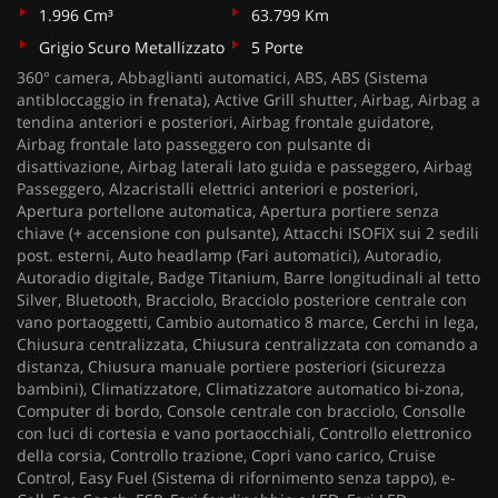
1.996 Cm³
63.799 Km
Grigio Scuro Metallizzato
5 Porte
360° camera, Abbaglianti automatici, ABS, ABS (Sistema
antibloccaggio in frenata), Active Grill shutter, Airbag, Airbag a
tendina anteriori e posteriori, Airbag frontale guidatore,
Airbag frontale lato passeggero con pulsante di
disattivazione, Airbag laterali lato guida e passeggero, Airbag
Passeggero, Alzacristalli elettrici anteriori e posteriori,
Apertura portellone automatica, Apertura portiere senza
chiave (+ accensione con pulsante), Attacchi ISOFIX sui 2 sedili
post. esterni, Auto headlamp (Fari automatici), Autoradio,
Autoradio digitale, Badge Titanium, Barre longitudinali al tetto
Silver, Bluetooth, Bracciolo, Bracciolo posteriore centrale con
vano portaoggetti, Cambio automatico 8 marce, Cerchi in lega,
Chiusura centralizzata, Chiusura centralizzata con comando a
distanza, Chiusura manuale portiere posteriori (sicurezza
bambini), Climatizzatore, Climatizzatore automatico bi-zona,
Computer di bordo, Console centrale con bracciolo, Consolle
con luci di cortesia e vano portaocchiali, Controllo elettronico
della corsia, Controllo trazione, Copri vano carico, Cruise
Control, Easy Fuel (Sistema di rifornimento senza tappo), e-