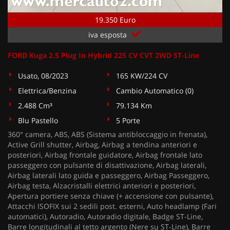
19.350 Euro
iva esposta
FORD Kuga 2.5 Plug In Hybrid 225 CV CVT 2WD ST-Line
Usato, 08/2023
165 KW/224 CV
Elettrica/Benzina
Cambio Automatico (0)
2.488 Cm³
79.134 Km
Blu Pastello
5 Porte
360° camera, ABS, ABS (Sistema antibloccaggio in frenata),
Active Grill shutter, Airbag, Airbag a tendina anteriori e
posteriori, Airbag frontale guidatore, Airbag frontale lato
passeggero con pulsante di disattivazione, Airbag laterali,
Airbag laterali lato guida e passeggero, Airbag Passeggero,
Airbag testa, Alzacristalli elettrici anteriori e posteriori,
Apertura portiere senza chiave (+ accensione con pulsante),
Attacchi ISOFIX sui 2 sedili post. esterni, Auto headlamp (Fari
automatici), Autoradio, Autoradio digitale, Badge ST-Line,
Barre longitudinali al tetto argento (Nere su ST-Line), Barre