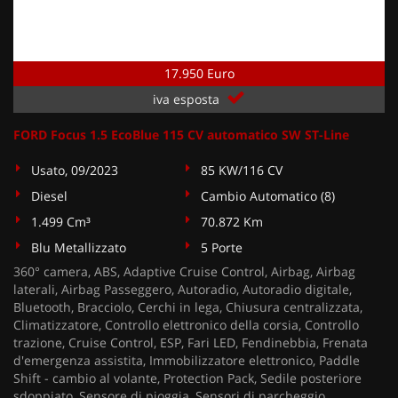
17.950 Euro
iva esposta
FORD Focus 1.5 EcoBlue 115 CV automatico SW ST-Line
Usato, 09/2023
85 KW/116 CV
Diesel
Cambio Automatico (8)
1.499 Cm³
70.872 Km
Blu Metallizzato
5 Porte
360° camera, ABS, Adaptive Cruise Control, Airbag, Airbag
laterali, Airbag Passeggero, Autoradio, Autoradio digitale,
Bluetooth, Bracciolo, Cerchi in lega, Chiusura centralizzata,
Climatizzatore, Controllo elettronico della corsia, Controllo
trazione, Cruise Control, ESP, Fari LED, Fendinebbia, Frenata
d'emergenza assistita, Immobilizzatore elettronico, Paddle
Shift - cambio al volante, Protection Pack, Sedile posteriore
sdoppiato, Sensore di pioggia, Sensori di parcheggio