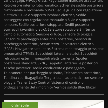
vano bagagli, Privacy Glass, Regolazione manuale assetto fari,
Retrovisore interno fotocromatico, Schienale sedile posteriore
frazionabile e reclinabile 60/40, Sedile guida con regolazione
elettrica 10 vie e supporto lombare elettrico, Sedile
passeggero con regolazione manuale a 8 vie e supporto
lombare, Sedile posteriore sdoppiato, Sedili posteriori
scorrevoli (avanti/indietro), Selettore rotativo e-Shifter su
cambio automatico, Sensore di luce, Sensore di pioggia,
Sensori di parcheggio anteriori e posteriori, Sensori di
parcheggio posteriori, Servosterzo, Servosterzo elettrico
(EPAS), Navigatore satellitare, Sistema monitoraggio pressione
pneumatici (TPMS), Specchietti laterali elettrici, Specchietti
retrovisori esterni ripiegabili elettricamente, Spoiler
posteriore standard, SYNC, Tappetini anteriori e posteriori,
Tasche posteriori sedile conducente e passeggero,
Telecamera per parcheggio assistito, Telecamera posteriore,
Tendina copribagagliaio, Tergicristalli automatici con sensore
pioggia, Trailer Sway Control (sistema di controllo
ondeggiamento del rimorchio), Vernice solida Blue Blazer
ordinabile