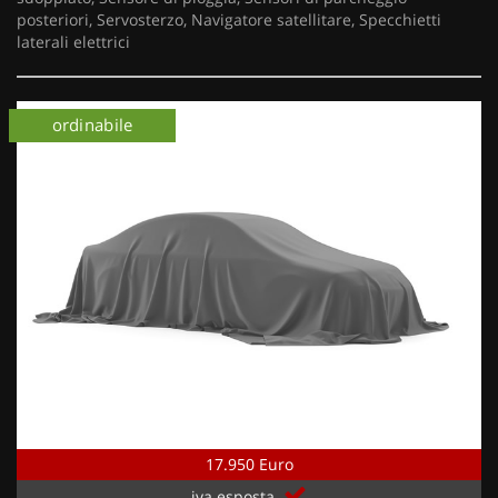
posteriori, Servosterzo, Navigatore satellitare, Specchietti
laterali elettrici
ordinabile
17.950 Euro
iva esposta