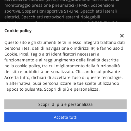
monitoraggio pressione pneumatici (TPMS), Sospensioni
sportive, Sospensioni sportive ST-Line, Specchietti laterali
elettrici, Specchietti retrovisori esterni ripiegabili
elettricamente, Spoiler posteriore standard, SYNC, SYNC 3
Radio DAB, Tappetini anteriori e posteriori, Tasche posteriori
Cookie policy
sedile conducente e passeggero, Telecamera per parcheggio
assistito, Telecamera posteriore, Tendina copribagagliaio,
Questo sito e gli strumenti terzi in esso integrati trattano dati
Tergicristalli automatici con sensore pioggia, Vernice solida
personali (es. dati di navigazione o indirizzi IP) e fanno uso di
Blue Blazer, Volante con base piatta in pelle (Sensico), Volante
Cookie, Pixel, Tag o altri identificatori necessari al
con base piatta (Sensico)
funzionamento e al raggiungimento delle finalità descritte
nella cookie policy, tra cui miglioramento della funzionalità
del sito e pubblicità personalizzata. Cliccando sul pulsante
Accetta tutto, dichiari di accettare l'uso di queste tecnologie.
ordinabile
In alternativa, puoi personalizzare le tue scelte utilizzando
l'apposito pulsante. Scopri di più e personalizza.
Scopri di più e personalizza
Accetta tutti