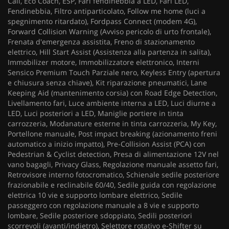
Call, Eco Coach, ESP, Fari fendinebbia a LED, Fari LED,
Fendinebbia, Filtro antiparticolato, Follow me home (luci a
spegnimento ritardato), Fordpass Connect (modem 4G),
Forward Collision Warning (Avviso pericolo di urto frontale),
Frenata d'emergenza assistita, Freno di stazionamento
elettrico, Hill Start Assist (Assistenza alla partenza in salita),
Immobilizer motore, Immobilizzatore elettronico, Interni
Sensico Premium Touch Parziale nero, Keyless Entry (apertura
e chiusura senza chiave), Kit riparazione pneumatici, Lane
Keeping Aid (mantenimento corsia) con Road Edge Detection,
Livellamento fari, Luce ambiente interna a LED, Luci diurne a
LED, Luci posteriori a LED, Maniglie portiere in tinta
carrozzeria, Modanature esterne in tinta carrozzeria, My Key,
Portellone manuale, Post impact breaking (azionamento freni
automatico a inizio impatto), Pre-Collision Assist (PCA) con
Pedestrian & Cyclist detection, Presa di alimentazione 12V nel
vano bagagli, Privacy Glass, Regolazione manuale assetto fari,
Retrovisore interno fotocromatico, Schienale sedile posteriore
frazionabile e reclinabile 60/40, Sedile guida con regolazione
elettrica 10 vie e supporto lombare elettrico, Sedile
passeggero con regolazione manuale a 8 vie e supporto
lombare, Sedile posteriore sdoppiato, Sedili posteriori
scorrevoli (avanti/indietro), Selettore rotativo e-Shifter su