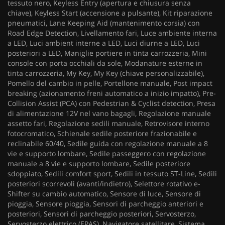
tessuto nero, Keyless Entry (apertura e chiusura senza
chiave), Keyless Start (accensione a pulsante), Kit riparazione
pneumatici, Lane Keeping Aid (mantenimento corsia) con
Road Edge Detection, Livellamento fari, Luce ambiente interna
a LED, Luci ambient interne a LED, Luci diurne a LED, Luci
posteriori a LED, Maniglie portiere in tinta carrozzeria, Mini
console con porta occhiali da sole, Modanature esterne in
tinta carrozzeria, My Key, My Key (chiave personalizzabile),
Pomello del cambio in pelle, Portellone manuale, Post impact
breaking (azionamento freni automatico a inizio impatto), Pre-
Collision Assist (PCA) con Pedestrian & Cyclist detection, Presa
di alimentazione 12V nel vano bagagli, Regolazione manuale
assetto fari, Regolazione sedili manuale, Retrovisore interno
fotocromatico, Schienale sedile posteriore frazionabile e
reclinabile 60/40, Sedile guida con regolazione manuale a 8
vie e supporto lombare, Sedile passeggero con regolazione
manuale a 8 vie e supporto lombare, Sedile posteriore
sdoppiato, Sedili comfort sport, Sedili in tessuto ST-Line, Sedili
posteriori scorrevoli (avanti/indietro), Selettore rotativo e-
Shifter su cambio automatico, Sensore di luce, Sensore di
pioggia, Sensore pioggia, Sensori di parcheggio anteriori e
posteriori, Sensori di parcheggio posteriori, Servosterzo,
Servosterzo elettrico (EPAS), Navigatore satellitare, Sistema