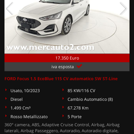
17.350 Euro
iva esposta
FORD Focus 1.5 EcoBlue 115 CV automatico SW ST-Line
Usato, 10/2023
85 KW/116 CV
Diesel
Cambio Automatico (8)
1.499 Cm³
67.278 Km
Rosso Metallizzato
5 Porte
360° camera, ABS, Adaptive Cruise Control, Airbag, Airbag
laterali, Airbag Passeggero, Autoradio, Autoradio digitale,