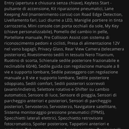
Entry (apertura e chiusura senza chiave), Keyless Start -
pulsante di accensione, Kit riparazione pneumatici, Lane
Keeping Aid (mantenimento corsia) con Road Edge Detection,
Livellamento fari, Luci diurne a LED, Maniglie portiere in tinta
carrozzeria, Mini console con porta occhiali da sole, My Key
(chiave personalizzabile), Pomello del cambio in pelle,
Portellone manuale, Pre Collision Assist con sistema di
riconoscimento pedoni e ciclisti, Presa di alimentazione 12V
nel vano bagagli, Privacy Glass, Rear View Camera (telecamera
posteriore), Rivestimento sedili in tessuto Nero Titanium,
Ruotino di scorta, Schienale sedile posteriore frazionabile e
reclinabile 60/40, Sedile guida con regolazione manuale a 8
vie e supporto lombare, Sedile passeggero con regolazione
manuale a 8 vie e supporto lombare, Sedile posteriore
sdoppiato, Sedili comfort, Sedili posteriori scorrevoli
(avanti/indietro), Selettore rotativo e-Shifter su cambio
automatico, Sensore di luce, Sensore di pioggia, Sensori di
parcheggio anteriori e posteriori, Sensori di parcheggio
posteriori, Servosterzo, Servosterzo, Navigatore satellitare,
Sistema monitoraggio pressione pneumatici (TPMS),
Specchietti laterali elettrici, Specchietto retrovisore
fotocromatico, Spoiler posteriore, Tappetini anteriori e