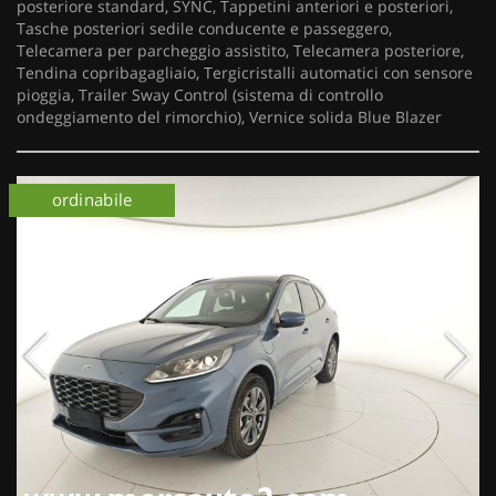
posteriore standard, SYNC, Tappetini anteriori e posteriori,
Tasche posteriori sedile conducente e passeggero,
Telecamera per parcheggio assistito, Telecamera posteriore,
Tendina copribagagliaio, Tergicristalli automatici con sensore
pioggia, Trailer Sway Control (sistema di controllo
ondeggiamento del rimorchio), Vernice solida Blue Blazer
ordinabile