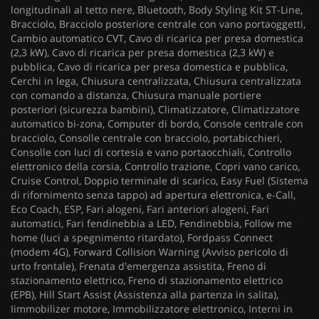
longitudinali al tetto nere, Bluetooth, Body Styling Kit ST-Line,
Bracciolo, Bracciolo posteriore centrale con vano portaoggetti,
Cambio automatico CVT, Cavo di ricarica per presa domestica
(2,3 kW), Cavo di ricarica per presa domestica (2,3 kW) e
pubblica, Cavo di ricarica per presa domestica e pubblica,
Cerchi in lega, Chiusura centralizzata, Chiusura centralizzata
con comando a distanza, Chiusura manuale portiere
posteriori (sicurezza bambini), Climatizzatore, Climatizzatore
automatico bi-zona, Computer di bordo, Console centrale con
bracciolo, Consolle centrale con bracciolo, portabicchieri,
Consolle con luci di cortesia e vano portaocchiali, Controllo
elettronico della corsia, Controllo trazione, Copri vano carico,
Cruise Control, Doppio terminale di scarico, Easy Fuel (Sistema
di rifornimento senza tappo) ad apertura elettronica, e-Call,
Eco Coach, ESP, Fari alogeni, Fari anteriori alogeni, Fari
automatici, Fari fendinebbia a LED, Fendinebbia, Follow me
home (luci a spegnimento ritardato), Fordpass Connect
(modem 4G), Forward Collision Warning (Avviso pericolo di
urto frontale), Frenata d'emergenza assistita, Freno di
stazionamento elettrico, Freno di stazionamento elettrico
(EPB), Hill Start Assist (Assistenza alla partenza in salita),
Iimmobilizer motore, Immobilizzatore elettronico, Interni in