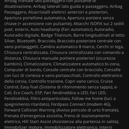
Airbag frontale lato passeggero con pulsante di
disattivazione, Airbag laterali lato guida e passeggero, Airbag
Passeggero, Alzacristalli elettrici anteriori e posteriori,
Apertura portellone automatica, Apertura portiere senza
chiave (+ accensione con pulsante), Attacchi ISOFIX sui 2 sedili
post. esterni, Auto headlamp (Fari automatici), Autoradio,
Autoradio digitale, Badge Titanium, Barre longitudinali al tetto
Silver, Bluetooth, Bracciolo, Bracciolo posteriore centrale con
vano portaoggetti, Cambio automatico 8 marce, Cerchi in lega,
Chiusura centralizzata, Chiusura centralizzata con comando a
distanza, Chiusura manuale portiere posteriori (sicurezza
bambini), Climatizzatore, Climatizzatore automatico bi-zona,
Computer di bordo, Console centrale con bracciolo, Consolle
con luci di cortesia e vano portaocchiali, Controllo elettronico
della corsia, Controllo trazione, Copri vano carico, Cruise
Control, Easy Fuel (Sistema di rifornimento senza tappo), e-
Call, Eco Coach, ESP, Fari fendinebbia a LED, Fari LED,
Fendinebbia, Filtro antiparticolato, Follow me home (luci a
spegnimento ritardato), Fordpass Connect (modem 4G),
Forward Collision Warning (Avviso pericolo di urto frontale),
Frenata d'emergenza assistita, Freno di stazionamento
elettrico, Hill Start Assist (Assistenza alla partenza in salita),
Immobilizer motore, Immobilizzatore elettronico, Interni