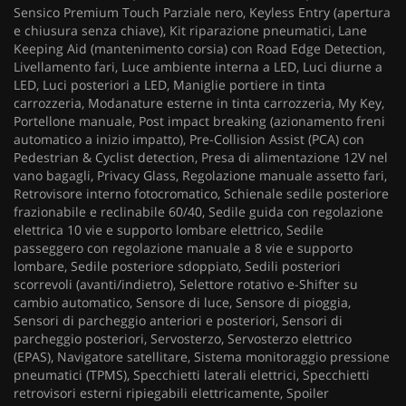
Sensico Premium Touch Parziale nero, Keyless Entry (apertura
e chiusura senza chiave), Kit riparazione pneumatici, Lane
Keeping Aid (mantenimento corsia) con Road Edge Detection,
Livellamento fari, Luce ambiente interna a LED, Luci diurne a
LED, Luci posteriori a LED, Maniglie portiere in tinta
carrozzeria, Modanature esterne in tinta carrozzeria, My Key,
Portellone manuale, Post impact breaking (azionamento freni
automatico a inizio impatto), Pre-Collision Assist (PCA) con
Pedestrian & Cyclist detection, Presa di alimentazione 12V nel
vano bagagli, Privacy Glass, Regolazione manuale assetto fari,
Retrovisore interno fotocromatico, Schienale sedile posteriore
frazionabile e reclinabile 60/40, Sedile guida con regolazione
elettrica 10 vie e supporto lombare elettrico, Sedile
passeggero con regolazione manuale a 8 vie e supporto
lombare, Sedile posteriore sdoppiato, Sedili posteriori
scorrevoli (avanti/indietro), Selettore rotativo e-Shifter su
cambio automatico, Sensore di luce, Sensore di pioggia,
Sensori di parcheggio anteriori e posteriori, Sensori di
parcheggio posteriori, Servosterzo, Servosterzo elettrico
(EPAS), Navigatore satellitare, Sistema monitoraggio pressione
pneumatici (TPMS), Specchietti laterali elettrici, Specchietti
retrovisori esterni ripiegabili elettricamente, Spoiler