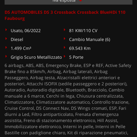
DS AUTOMOBILES DS 3 Crossback Crossback BlueHDi 110
Faubourg
Usato, 06/2022
81 KW/110 CV
Diesel
Cambio Manuale (6)
1.499 Cm³
69.543 Km
Grigio Scuro Metallizzato
5 Porte
6 airbags, ABS, ABS, Emergency Brake, ESP e REF, Active Safety
Brake fino a 85km/h, Airbag, Airbag laterali, Airbag
Passeggero, Airbag testa, Alzacristalli elettrici anteriori e
posteriori, Attacchi ISOFIX (sedile passeggero e 2 posteriori),
Autoradio, Autoradio digitale, Bluetooth, Bracciolo, Cambio
manuale a 6 marce, Cerchi in lega, Chiusura centralizzata,
Climatizzatore, Climatizzatore automatico, Controllo trazione,
Cruise Control, DS Connect Nav, DS Wings cromati, ESP, Fari
diurni a Led, Filtro antiparticolato, Frenata d'emergenza
assistita, Freno di stazionamento elettronico, Hill Assist,
Immobilizzatore elettronico, Interni in pelle, Interni in Pelle
Bastille con padiglione chiaro, Kit di riparazione pneumatici,