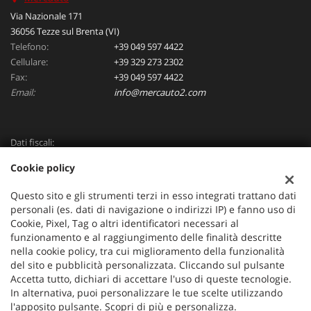
Via Nazionale 171
36056 Tezze sul Brenta (VI)
Telefono:
+39 049 597 4422
Cellulare:
+39 329 273 2302
Fax:
+39 049 597 4422
Email:
info@mercauto2.com
Dati fiscali:
ALLES DI INVERSO LORENZO
Cookie policy
Via Nazionale, 171 PD - 36056 Tezze sul Brenta
C.F/P.IVA:
03514030240
Questo sito e gli strumenti terzi in esso integrati trattano dati
Registro delle imprese:
PD
personali (es. dati di navigazione o indirizzi IP) e fanno uso di
Cookie, Pixel, Tag o altri identificatori necessari al
funzionamento e al raggiungimento delle finalità descritte
nella cookie policy, tra cui miglioramento della funzionalità
del sito e pubblicità personalizzata. Cliccando sul pulsante
Accetta tutto, dichiari di accettare l'uso di queste tecnologie.
In alternativa, puoi personalizzare le tue scelte utilizzando
l'apposito pulsante. Scopri di più e personalizza.