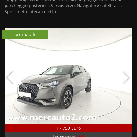
parcheggio posteriori, Servosterzo, Navigatore satellitare,
Specchietti laterali elettrici
ordinabile
17.750 Euro
iva esposta