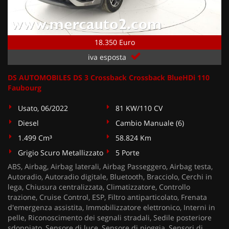
18.350 Euro
iva esposta
DS AUTOMOBILES DS 3 Crossback Crossback BlueHDi 110
Faubourg
Usato, 06/2022
81 KW/110 CV
Diesel
Cambio Manuale (6)
1.499 Cm³
58.824 Km
Grigio Scuro Metallizzato
5 Porte
ABS, Airbag, Airbag laterali, Airbag Passeggero, Airbag testa,
Autoradio, Autoradio digitale, Bluetooth, Bracciolo, Cerchi in
lega, Chiusura centralizzata, Climatizzatore, Controllo
trazione, Cruise Control, ESP, Filtro antiparticolato, Frenata
d'emergenza assistita, Immobilizzatore elettronico, Interni in
pelle, Riconoscimento dei segnali stradali, Sedile posteriore
sdoppiato, Sensore di luce, Sensore di pioggia, Sensori di