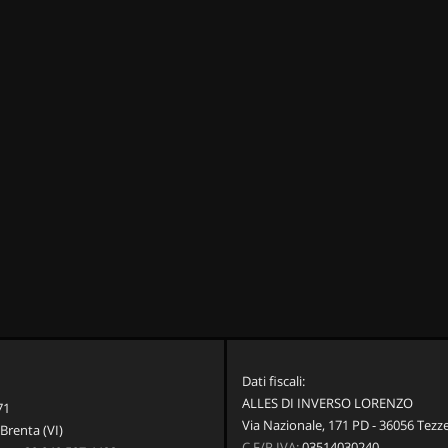
Dati fiscali:
ALLES DI INVERSO LORENZO
71
Via Nazionale, 171 PD - 36056 Tezz
Brenta (VI)
C.F/P.IVA:
03514030240