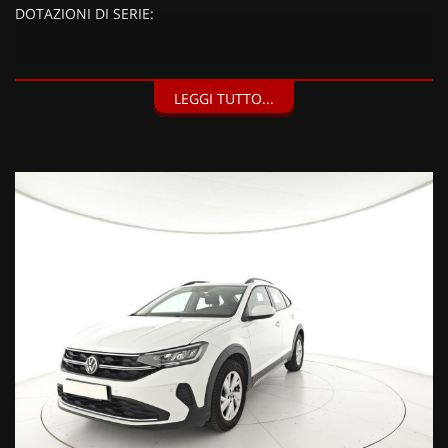
DOTAZIONI DI SERIE:
DOTAZIONI EXTRA:
LEGGI TUTTO...
"Park Pilot": Sensori di parcheggio anteriori e posteriori (560
EUR), Colore Pure White (250 EUR),