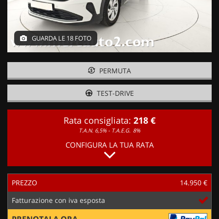
GUARDA LE 18 FOTO
PERMUTA
TEST-DRIVE
Rata consigliata:
218 €
T.A.N. 6,5% - T.A.E.G.
8%
CONFIGURA LA TUA RATA
PREZZO
14.950 €
Fatturazione con iva esposta
PRENOTALA ORA