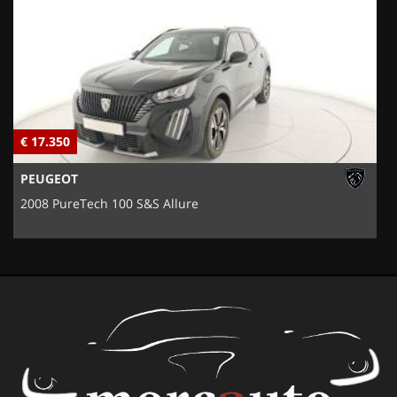
€ 17.350
€
PEUGEOT
2008 PureTech 100 S&S Allure