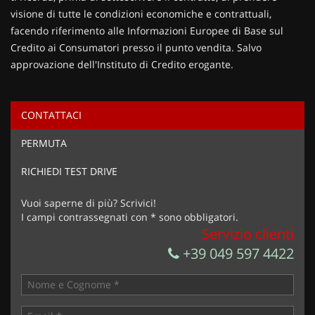
visione di tutte le condizioni economiche e contrattuali,
facendo riferimento alle Informazioni Europee di Base sul
Credito ai Consumatori presso il punto vendita. Salvo
approvazione dell'Instituto di Credito erogante.
CONTATTACI
Ho letto e accetto
l'informativa privacy
*
PERMUTA
Acconsento al trattamento dei miei dati per finalità di
marketing
RICHIEDI TEST DRIVE
Invia la tua richiesta
Vuoi saperne di più? Scrivici!
I campi contrassegnati con * sono obbligatori.
Servizio clienti
+39 049 597 4422