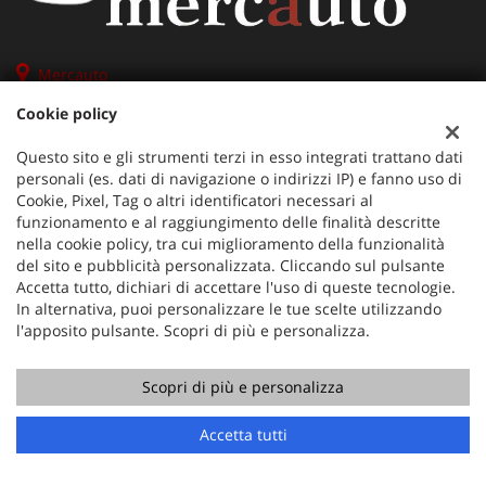
Mercauto
Via Nazionale 171
Cookie policy
36056 Tezze sul Brenta (VI)
Telefono:
+39 049 597 4422
Questo sito e gli strumenti terzi in esso integrati trattano dati
Cellulare:
+39 329 273 2302
personali (es. dati di navigazione o indirizzi IP) e fanno uso di
Fax:
+39 049 597 4422
Cookie, Pixel, Tag o altri identificatori necessari al
funzionamento e al raggiungimento delle finalità descritte
Email:
info@mercauto2.com
nella cookie policy, tra cui miglioramento della funzionalità
del sito e pubblicità personalizzata. Cliccando sul pulsante
Accetta tutto, dichiari di accettare l'uso di queste tecnologie.
Dati fiscali:
In alternativa, puoi personalizzare le tue scelte utilizzando
ALLES DI INVERSO LORENZO
l'apposito pulsante. Scopri di più e personalizza.
Via Nazionale, 171 PD - 36056 Tezze sul Brenta
C.F/P.IVA:
03514030240
Scopri di più e personalizza
Registro delle imprese:
PD
Chiama
Contatta un consulente
Accetta tutti