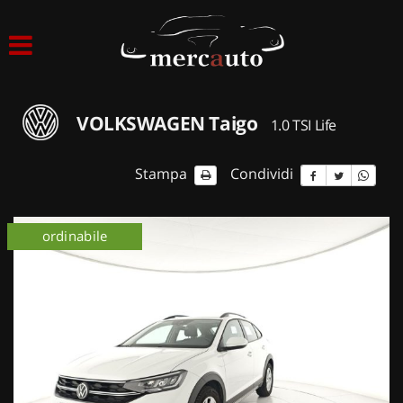
HOME
LISTA VEICOLI
VOLKSWAGEN Taigo
1.0 TSI Life
ACQUISTIAMO USATO
Stampa
Condividi
ASSISTENZA
ordinabile
NOLEGGIO AUTO
NOLEGGIO LUNGO TERMINE
NOLEGGIO BREVE TERMINE
CONTATTI