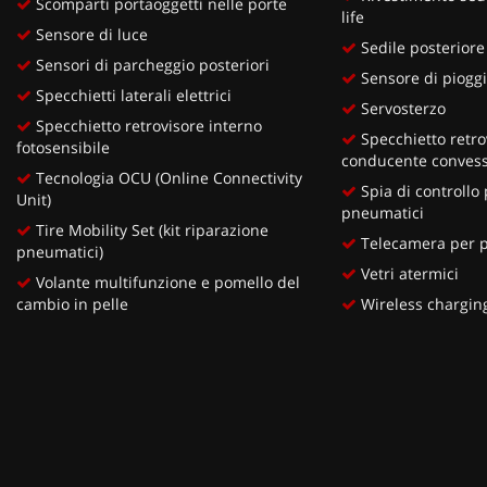
Scomparti portaoggetti nelle porte
life
Sensore di luce
Sedile posteriore
Sensori di parcheggio posteriori
Sensore di piogg
Specchietti laterali elettrici
Servosterzo
Specchietto retrovisore interno
Specchietto retro
fotosensibile
conducente conves
Tecnologia OCU (Online Connectivity
Spia di controllo
Unit)
pneumatici
Tire Mobility Set (kit riparazione
Telecamera per pa
pneumatici)
Vetri atermici
Volante multifunzione e pomello del
cambio in pelle
Wireless chargin