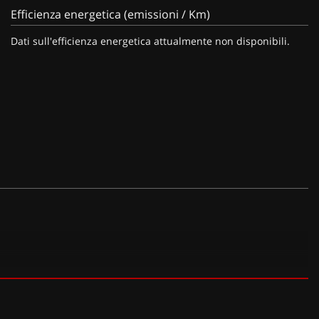
Efficienza energetica (emissioni / Km)
Dati sull'efficienza energetica attualmente non disponibili.
iaio da 15" (decade kit antiforatura) (130 EUR), Volkswagen Extra