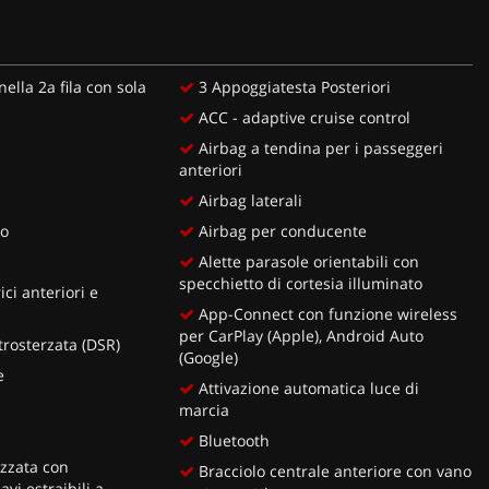
ella 2a fila con sola
3 Appoggiatesta Posteriori
ACC - adaptive cruise control
Airbag a tendina per i passeggeri
anteriori
Airbag laterali
ro
Airbag per conducente
Alette parasole orientabili con
specchietto di cortesia illuminato
ici anteriori e
App-Connect con funzione wireless
per CarPlay (Apple), Android Auto
trosterzata (DSR)
(Google)
e
Attivazione automatica luce di
marcia
Bluetooth
zzata con
Bracciolo centrale anteriore con vano
vi estraibili a