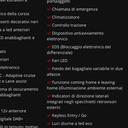
portaoggetti
Chiamata di emergenza
ico della corsia
Climatizzatore
erti decorativi neri
Controllo trazione
a a led anteriori
Dispositivo antiavviamento
LED anabbaglianti e
elettronico
EDS (Bloccaggio elettronico del
lato
differenziale)
riori
Fari LED
lettronico
Fondo del bagagliaio variabile in due
altezze
C - Adaptive cruise
t e Lane assist
Funzione coming home e leaving
home (illuminazione ambiente esterna)
stema di oscuramento
abbaglianti
Indicatori di direzione laterali
integrati negli specchietti retrovisori
esterni
 12v anteriore
Keyless Entry / Go
igitale DAB+
Luci diurne a led eco
i in tessuto, motivo