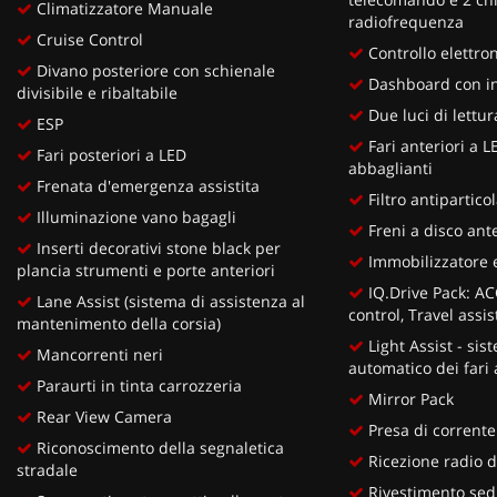
Climatizzatore Manuale
radiofrequenza
Cruise Control
Controllo elettron
Divano posteriore con schienale
Dashboard con ins
divisibile e ribaltabile
Due luci di lettur
ESP
Fari anteriori a 
Fari posteriori a LED
abbaglianti
Frenata d'emergenza assistita
Filtro antipartico
Illuminazione vano bagagli
Freni a disco ante
Inserti decorativi stone black per
Immobilizzatore e
plancia strumenti e porte anteriori
IQ.Drive Pack: AC
Lane Assist (sistema di assistenza al
control, Travel assis
mantenimento della corsia)
Light Assist - si
Mancorrenti neri
automatico dei fari 
Paraurti in tinta carrozzeria
Mirror Pack
Rear View Camera
Presa di corrente
Riconoscimento della segnaletica
Ricezione radio d
stradale
Rivestimento sedil