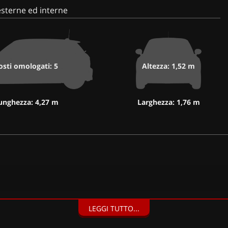
sterne ed interne
osti omologati: 5
Altezza: 1,52 m
unghezza: 4,27 m
Larghezza: 1,76 m
LEGGI TUTTO...
matronic" con filtro anti allergeni (450 EUR), Ruota di scorta in acc