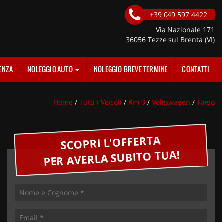
+39 049 597 4422
Via Nazionale 171
36056 Tezze sul Brenta (VI)
ENZA
NOLEGGIO AUTO
NOLEGGIO BREVE TERMINE
CONTATTI
Home
/
Tutti I Veicoli
/
Km 0
/
Volkswagen
/
Taigo
SCOPRI L'OFFERTA
PER AVERLA SUBITO TUA!