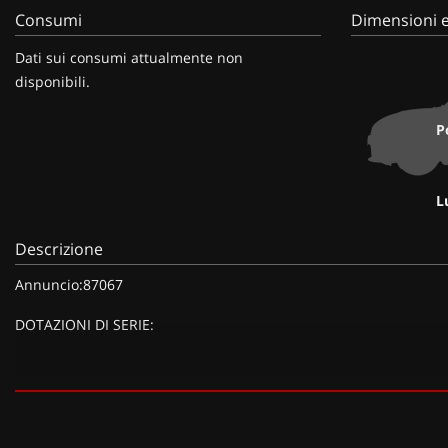
Consumi
Dimensioni e
Dati sui consumi attualmente non
disponibili.
P
L
Descrizione
Annuncio:87067
DOTAZIONI DI SERIE:
DOTAZIONI EXTRA:
Colore Smoky Grey, Climatizzatore automatico bizona "Air Care Cli
Time 2 anni fino a 80.000 km (375 EUR),