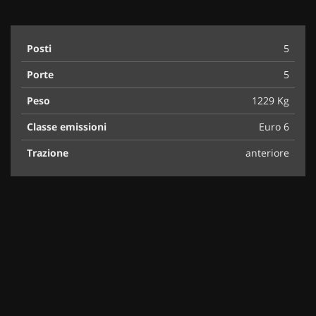
Posti
5
Porte
5
Peso
1229 Kg
Classe emissioni
Euro 6
Trazione
anteriore