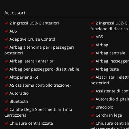
Accessori
2 ingressi USB-C anteriori
2 ingressi USB-C n
funzione di ricarica
ABS
ABS
Adaptive Cruise Control
Airbag
Airbag a tendina per i passeggeri
posteriori
Airbag centrale
Airbag laterali anteriori
Airbag Passegge
Airbag per passeggero (disattivabile)
Airbag testa
Altoparlanti (6)
Alzacristalli elettr
posteriori
ASR (sistema controllo trazione)
Assistente di con
Autoradio
Autoradio digital
Bluetooth
Bracciolo
Calotte Degli Specchietti In Tinta
Carrozzeria
Cerchi in lega
Chiusura centralizzata
Chiusura centrali
telecomando e 2 chia