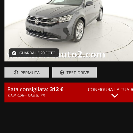
GUARDA LE 20 FOTO
PERMUTA
TEST-DRIVE
Rata consigliata:
312 €
CONFIGURA LA TUA 
T.A.N. 6,5% - T.A.E.G.
7%