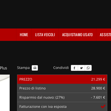
HOME
LISTA VEICOLI
ACQUISTIAMO USATO
ASSIST
 Plus
Stampa
Condividi
PREZZO
21.299 €
Prezzo di listino
28.900 €
Risparmio dal nuovo: (27%)
- 7.601 €
Fatturazione con iva esposta