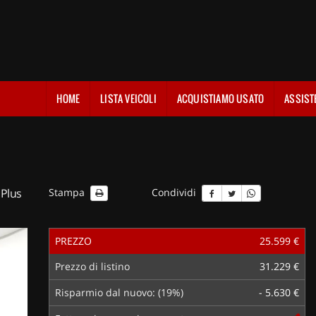
HOME
LISTA VEICOLI
ACQUISTIAMO USATO
ASSIST
 Plus
Stampa
Condividi
PREZZO
25.599 €
Prezzo di listino
31.229 €
Risparmio dal nuovo: (19%)
- 5.630 €