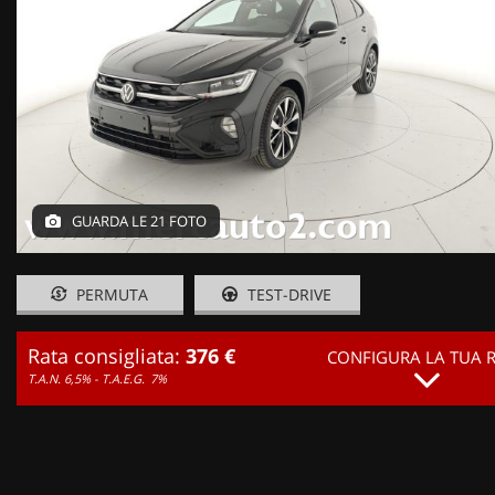
GUARDA LE 21 FOTO
PERMUTA
TEST-DRIVE
Rata consigliata:
376 €
CONFIGURA LA TUA 
T.A.N. 6,5% - T.A.E.G.
7%