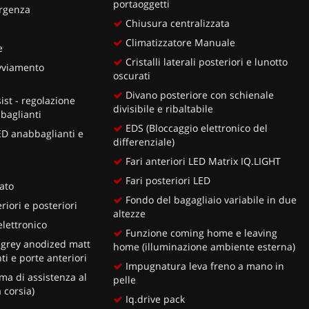
portaoggetti
rgenza
Chiusura centralizzata
Climatizzatore Manuale
e
Cristalli laterali posteriori e lunotto
vviamento
oscurati
Divano posteriore con schienale
ist - regolazione
divisibile e ribaltabile
baglianti
EDS (Bloccaggio elettronico del
LED anabbaglianti e
differenziale)
Fari anteriori LED Matrix IQ.LIGHT
Fari posteriori LED
lato
Fondo del bagagliaio variabile in due
riori e posteriori
altezze
lettronico
Funzione coming home e leaving
i grey anodized matt
home (illuminazione ambiente esterna)
i e porte anteriori
Impugnatura leva freno a mano in
ma di assistenza al
pelle
 corsia)
Iq.drive pack