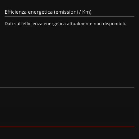
Efficienza energetica (emissioni / Km)
Dati sull'efficienza energetica attualmente non disponibili.
 anti allergeni (450 EUR), Volkswagen Extra Time 2 anni fino a