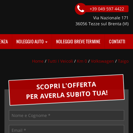
+39 049 597 4422
Via Nazionale 171
36056 Tezze sul Brenta (VI)
ENZA
NOLEGGIO AUTO
NOLEGGIO BREVE TERMINE
CONTATTI
Home
/
Tutti I Veicoli
/
Km 0
/
Volkswagen
/
Taigo
SCOPRI L'OFFERTA
PER AVERLA SUBITO TUA!