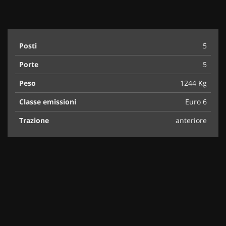
Posti
5
Porte
5
Peso
1244 Kg
Classe emissioni
Euro 6
Trazione
anteriore