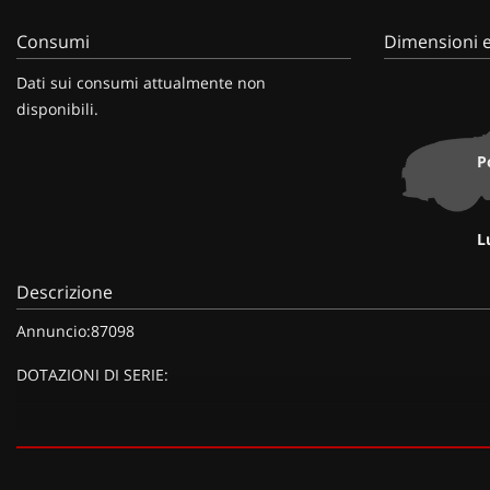
Consumi
Dimensioni e
Dati sui consumi attualmente non
disponibili.
P
L
Descrizione
Annuncio:87098
DOTAZIONI DI SERIE:
DOTAZIONI EXTRA:
Keyless - Sistema di apertura/chiusura e avviamento senza chiavi,