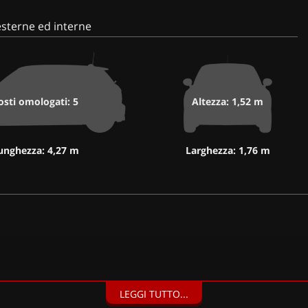
sterne ed interne
osti omologati: 5
Altezza: 1,52 m
unghezza: 4,27 m
Larghezza: 1,76 m
LEGGI TUTTO...
 Climatizzatore automatico bizona "Air Care Climatronic" con filtro