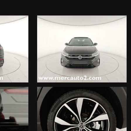
st - Sistema di mantenimento corsia con assistente al traffico,
ttrico, Tettuccio apribile elettricamente, Tetto panoramico,
ing, Inserto LED centrale su calandra anteriore, Dynamic Light
i, Light & Vision Pack, Specchietto retrovisore interno
on display touchscreen da 8'', Predisposizione per navigatore