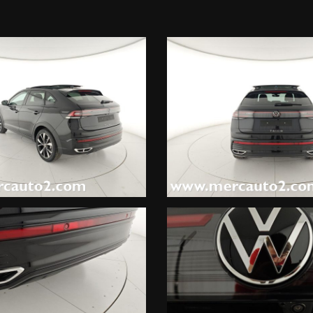
Drive Pack, Adaptive Cruise Control (ACC), Travel Assist, Lane Assi
ack con superficie diamantata, Tetto panoramico ad azionamento ele
EUR), Fari IQ.Light LED Matrix, Fari fendinebbia con funzione corner
 LED Matrix IQ.Light, Vetri atermici in cabina guida e vano passegger
 Ready for We Connect e We Connect Plus, Radio "Ready 2 Discover" c
y 2 Discover",