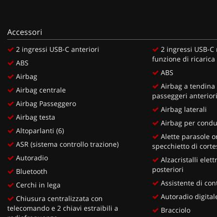
Accessori
2 ingressi USB-C anteriori
2 ingressi USB-C n
funzione di ricarica
ABS
ABS
Airbag
Airbag a tendina 
Airbag centrale
passeggeri anterior
Airbag Passeggero
Airbag laterali
Airbag testa
Airbag per cond
Altoparlanti (6)
Alette parasole or
ASR (sistema controllo trazione)
specchietto di corte
Autoradio
Alzacristalli elettr
posteriori
Bluetooth
Assistente di con
Cerchi in lega
Autoradio digital
Chiusura centralizzata con
telecomando e 2 chiavi estraibili a
Bracciolo