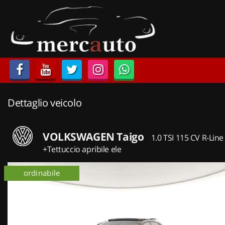
HOME
LISTA VEICOLI
ACQUISTIAMO USATO
Dettaglio veicolo
ASSISTENZA
NOLEGGIO AUTO
VOLKSWAGEN Taigo
1.0 TSI 115 CV R-Line
+Tettuccio apribile ele
NOLEGGIO LUNGO TERMINE
ordinabile
km 0
NOLEGGIO BREVE TERMINE
CONTATTI