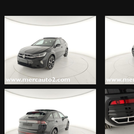
40.000 km (245 EUR), Videocamera per retromarcia "Rear View", IQ.
Cerchi in lega "Misano" 7 J x 18" pn. 215/45 R18 Volkswagen R bl
Ruota di scorta in acciaio da 15" (decade kit antiforatura) (130 
Assist - Regolazione dinamica dei fari abbaglianti, Fari anteriori
fotosensibile, Sensore pioggia per tergicristalli, Servizi online
satellitare "Discover Media", Display touchscreen 8", Radio "Read