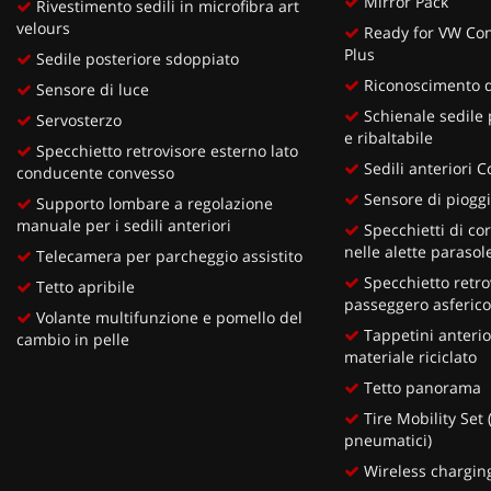
Mirror Pack
Rivestimento sedili in microfibra art
velours
Ready for VW Con
Plus
Sedile posteriore sdoppiato
Riconoscimento de
Sensore di luce
Schienale sedile p
Servosterzo
e ribaltabile
Specchietto retrovisore esterno lato
Sedili anteriori 
conducente convesso
Sensore di piogg
Supporto lombare a regolazione
manuale per i sedili anteriori
Specchietti di cor
nelle alette parasol
Telecamera per parcheggio assistito
Specchietto retro
Tetto apribile
passeggero asferico
Volante multifunzione e pomello del
Tappetini anterior
cambio in pelle
materiale riciclato
Tetto panorama
Tire Mobility Set 
pneumatici)
Wireless chargin