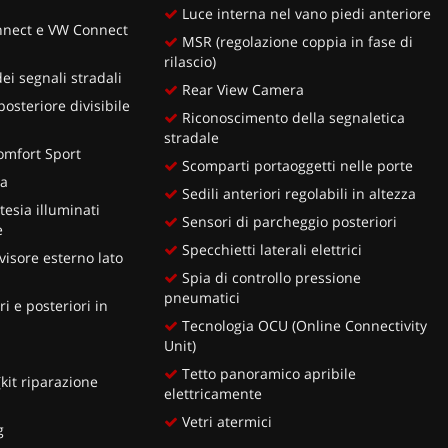
Luce interna nel vano piedi anteriore
nect e VW Connect
MSR (regolazione coppia in fase di
rilascio)
i segnali stradali
Rear View Camera
osteriore divisibile
Riconoscimento della segnaletica
stradale
Comfort Sport
Scomparti portaoggetti nelle porte
ia
Sedili anteriori regolabili in altezza
tesia illuminati
Sensori di parcheggio posteriori
e
Specchietti laterali elettrici
visore esterno lato
Spia di controllo pressione
pneumatici
i e posteriori in
Tecnologia OCU (Online Connectivity
Unit)
Tetto panoramico apribile
(kit riparazione
elettricamente
Vetri atermici
g