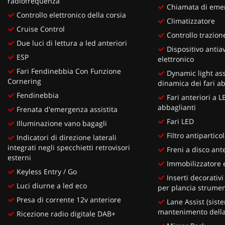
radiofrequenza
Chiamata di eme
Controllo elettronico della corsia
Climatizzatore
Cruise Control
Controllo trazion
Due luci di lettura a led anteriori
Dispositivo antia
ESP
elettronico
Fari Fendinebbia Con Funzione
Dynamic light ass
Cornering
dinamica dei fari ab
Fendinebbia
Fari anteriori a 
abbaglianti
Frenata d'emergenza assistita
Fari LED
Illuminazione vano bagagli
Filtro antipartico
Indicatori di direzione laterali
integrati negli specchietti retrovisori
Freni a disco ante
esterni
Immobilizzatore e
Keyless Entry / Go
Inserti decorativ
Luci diurne a led eco
per plancia strument
Presa di corrente 12v anteriore
Lane Assist (siste
mantenimento della
Ricezione radio digitale DAB+