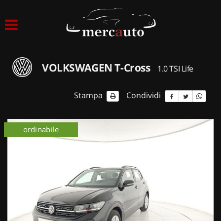
HOME
LISTA VEICOLI
VOLKSWAGEN T-Cross
1.0 TSI Life
ACQUISTIAMO USATO
Stampa
Condividi
ASSISTENZA
ordinabile
NOLEGGIO AUTO
NOLEGGIO LUNGO TERMINE
NOLEGGIO BREVE TERMINE
CONTATTI