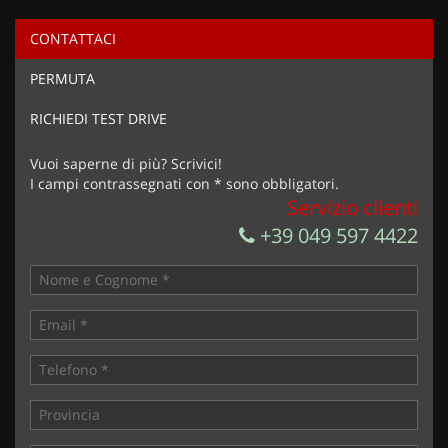
CONTATTACI
Ho letto e accetto
l'informativa privacy
*
PERMUTA
Acconsento al trattamento dei miei dati per finalità di
marketing
RICHIEDI TEST DRIVE
Invia la tua richiesta
Vuoi saperne di più? Scrivici!
I campi contrassegnati con * sono obbligatori.
Servizio clienti
+39 049 597 4422