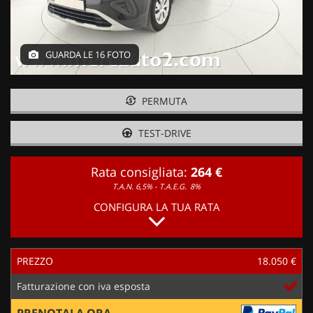
GUARDA LE 16 FOTO
PERMUTA
TEST-DRIVE
Rata consigliata:
264 €
T.A.N. 6,5% - T.A.E.G.
8%
CONFIGURA LA TUA RATA
PREZZO
18.050 €
Fatturazione con iva esposta
PRENOTALA ORA