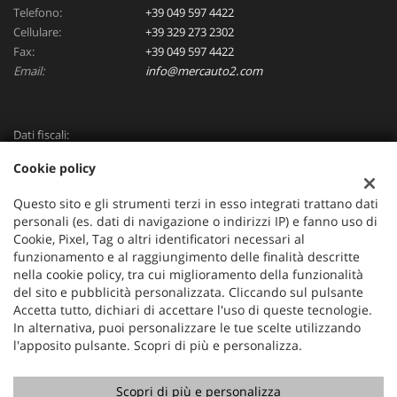
Telefono:
+39 049 597 4422
Cellulare:
+39 329 273 2302
Fax:
+39 049 597 4422
Email:
info@mercauto2.com
Dati fiscali:
ALLES DI INVERSO LORENZO
Cookie policy
Via Nazionale, 171 PD - 36056 Tezze sul Brenta
C.F/P.IVA:
03514030240
Questo sito e gli strumenti terzi in esso integrati trattano dati
Registro delle imprese:
PD
personali (es. dati di navigazione o indirizzi IP) e fanno uso di
Cookie, Pixel, Tag o altri identificatori necessari al
funzionamento e al raggiungimento delle finalità descritte
nella cookie policy, tra cui miglioramento della funzionalità
del sito e pubblicità personalizzata. Cliccando sul pulsante
Accetta tutto, dichiari di accettare l'uso di queste tecnologie.
In alternativa, puoi personalizzare le tue scelte utilizzando
l'apposito pulsante. Scopri di più e personalizza.
Scopri di più e personalizza
Copyright © 2026 GestionaleAuto.com S.r.l., Tutti i diritti