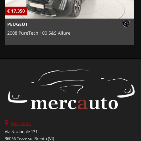
€ 17.350
€
PEUGEOT
2008 PureTech 100 S&S Allure
Mercauto
Via Nazionale 171
36056 Tezze sul Brenta (VI)