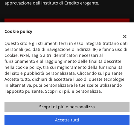
approvazione dell'Instituto di Credito erogante.
CONTATTACI
Cookie policy
Ho letto e accetto
l'informativa privacy
*
PERMUTA
Acconsento al trattamento dei miei dati per finalità di
Questo sito e gli strumenti terzi in esso integrati trattano dati
marketing
RICHIEDI TEST DRIVE
personali (es. dati di navigazione o indirizzi IP) e fanno uso di
Cookie, Pixel, Tag o altri identificatori necessari al
Invia la tua richiesta
funzionamento e al raggiungimento delle finalità descritte
Vuoi saperne di più? Scrivici!
nella cookie policy, tra cui miglioramento della funzionalità
I campi contrassegnati con * sono obbligatori.
del sito e pubblicità personalizzata. Cliccando sul pulsante
Servizio clienti
Accetta tutto, dichiari di accettare l'uso di queste tecnologie.
+39 049 597 4422
In alternativa, puoi personalizzare le tue scelte utilizzando
l'apposito pulsante. Scopri di più e personalizza.
Scopri di più e personalizza
Chiama
Contatta un consulente
Accetta tutti