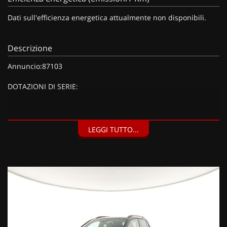
Dati sull'efficienza energetica attualmente non disponibili.
Descrizione
Annuncio:87103
DOTAZIONI DI SERIE:
DOTAZIONI EXTRA:
LEGGI TUTTO...
Keyless - Sistema di apertura/chiusura e avviamento senza
chiavi, Climatizzatore a regolazione elettronica Climatronic,
Videocamera per retromarcia "Rear View", Cerchi in lega
"York" 7 J x 18" Black con pneumatici 215/45 R18, Light &
Vision Pack, Specchietto retrovisore interno fotosensibile,
Sensore pioggia, Ruota di scorta in acciaio da 17" di
dimensioni ridotte (110 EUR), Fari IQ.Light LED Matrix con
Dynamic Light Assist, Dynamic Light Assist, Fari anteriori LED
Matrix IQ.Light, Porte posteriori a battenti chiuse-apertura