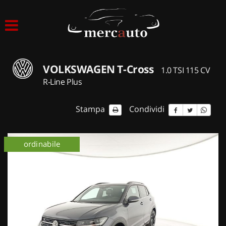
HOME
LISTA VEICOLI
VOLKSWAGEN T-Cross
1.0 TSI 115 CV
ACQUISTIAMO USATO
R-Line Plus
ASSISTENZA
Stampa
Condividi
NOLEGGIO AUTO
km 0
ordinabile
km 0
NOLEGGIO LUNGO TERMINE
NOLEGGIO BREVE TERMINE
CONTATTI