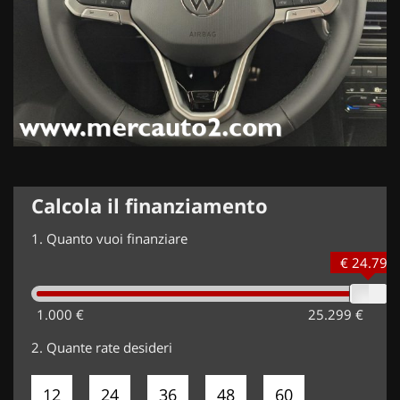
Calcola il finanziamento
1.
Quanto vuoi finanziare
€ 24.799
1.000 €
25.299 €
2.
Quante rate desideri
12
24
36
48
60