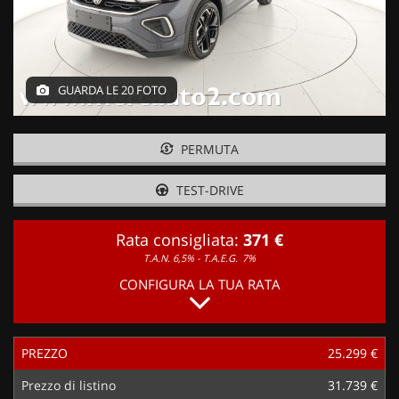
GUARDA LE 20 FOTO
PERMUTA
TEST-DRIVE
Rata consigliata:
371 €
T.A.N. 6,5% - T.A.E.G.
7%
CONFIGURA LA TUA RATA
PREZZO
25.299 €
Prezzo di listino
31.739 €