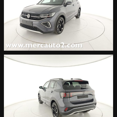
180°, IQ.Drive Pack, Adaptive Cruise Control (ACC), Side Assist,
Lane Assist - Sistema di mantenimento corsia con assistente
al traffico, Safety Pack (sistema proattivo di protezione degli
occupanti), Tech Pack (330 EUR), Keyless - Sistema di
apertura/chiusura e avviamento senza chiavi, Climatizzatore
automatico bizona "Air Care Climatronic" con filtro anti
allergeni, Rear View Camera (videocamera per retromarcia),
Ready for VW Connect e VW Connect Plus, Radio
"Ready2Discover" con display touchscreen da 8'',