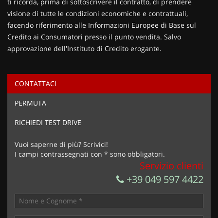
ti ricorda, prima di sottoscrivere il contratto, di prendere
visione di tutte le condizioni economiche e contrattuali,
facendo riferimento alle Informazioni Europee di Base sul
Credito ai Consumatori presso il punto vendita. Salvo
approvazione dell'Instituto di Credito erogante.
CONTATTACI
Ho letto e accetto
l'informativa privacy
*
PERMUTA
Acconsento al trattamento dei miei dati per finalità di
marketing
RICHIEDI TEST DRIVE
Invia la tua richiesta
Vuoi saperne di più? Scrivici!
I campi contrassegnati con * sono obbligatori.
Servizio clienti
+39 049 597 4422