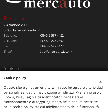
Mercauto
Via Nazionale 171
36056 Tezze sul Brenta (VI)
Telefono:
+39 049 597 4422
Cellulare:
+39 329 273 2302
Fax:
+39 049 597 4422
Email:
info@mercauto2.com
Dati fiscali:
ALLES DI INVERSO LORENZO
Cookie policy
Via Nazionale, 171 PD - 36056 Tezze sul Brenta
C.F/P.IVA:
03514030240
Questo sito e gli strumenti terzi in esso integrati trattano dati
Registro delle imprese:
PD
personali (es. dati di navigazione o indirizzi IP) e fanno uso di
Cookie, Pixel, Tag o altri identificatori necessari al
funzionamento e al raggiungimento delle finalità descritte
nella cookie policy, tra cui miglioramento della funzionalità