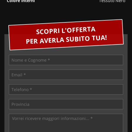
Colore interni
Tessuto Nero
SCOPRI L'OFFERTA
PER AVERLA SUBITO TUA!