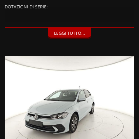
DOTAZIONI DI SERIE:
DOTAZIONI EXTRA:
LEGGI TUTTO...
Colore metallizzato Crystal Ice (755 EUR), Ruota di scorta in
acciaio da 15" (decade kit antiforatura) (205 EUR), Volkswagen
Extra Time 2 anni fino a 40.000 km (245 EUR),