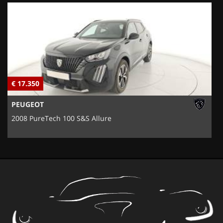
€ 17.350
€
PEUGEOT
2008 PureTech 100 S&S Allure