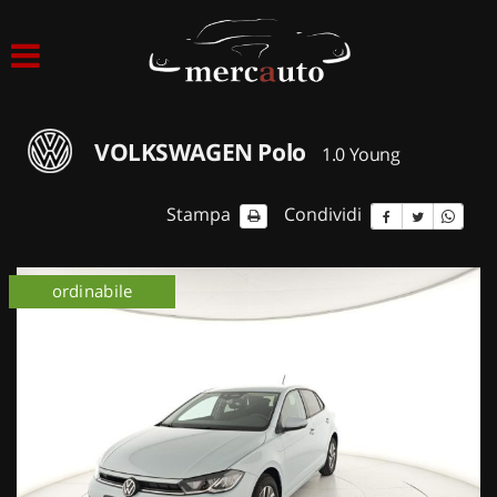
HOME
LISTA VEICOLI
VOLKSWAGEN Polo
1.0 Young
ACQUISTIAMO USATO
Stampa
Condividi
ASSISTENZA
km 0
ordinabile
km 0
NOLEGGIO AUTO
NOLEGGIO LUNGO TERMINE
NOLEGGIO BREVE TERMINE
CONTATTI