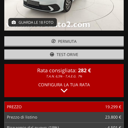
GUARDA LE 18 FOTO
PERMUTA
TEST-DRIVE
Rata consigliata:
282 €
T.A.N. 6,5% - T.A.E.G.
7%
CONFIGURA LA TUA RATA
PREZZO
19.299 €
Prezzo di listino
23.800 €
Risparmio dal nuovo: (19%)
- 4.501 €