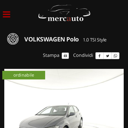
HOME
LISTA VEICOLI
VOLKSWAGEN Polo
1.0 TSI Style
ACQUISTIAMO USATO
Stampa
Condividi
ASSISTENZA
ordinabile
NOLEGGIO AUTO
NOLEGGIO LUNGO TERMINE
NOLEGGIO BREVE TERMINE
CONTATTI