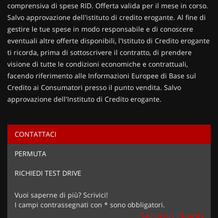
comprensiva di spese RID. Offerta valida per il mese in corso.
Salvo approvazione dell'istituto di credito erogante. Al fine di
gestire le tue spese in modo responsabile e di conoscere
eventuali altre offerte disponibili, l'Istituto di Credito erogante
ti ricorda, prima di sottoscrivere il contratto, di prendere
visione di tutte le condizioni economiche e contrattuali,
facendo riferimento alle Informazioni Europee di Base sul
Credito ai Consumatori presso il punto vendita. Salvo
approvazione dell'Instituto di Credito erogante.
CONTATTACI
Ho letto e accetto
l'informativa privacy
*
PERMUTA
Acconsento al trattamento dei miei dati per finalità di
marketing
RICHIEDI TEST DRIVE
Invia la tua richiesta
Vuoi saperne di più? Scrivici!
I campi contrassegnati con * sono obbligatori.
Servizio clienti