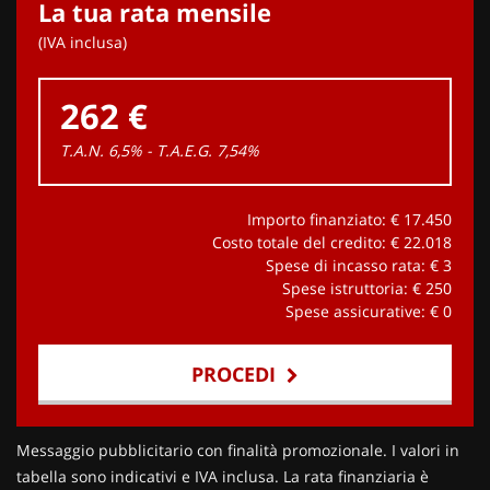
La tua rata mensile
(IVA inclusa)
262 €
T.A.N. 6,5% - T.A.E.G.
7,54
%
Importo finanziato: €
17.450
Costo totale del credito: €
22.018
Spese di incasso rata: €
3
Spese istruttoria: €
250
Spese assicurative: €
0
PROCEDI
Contattaci
Messaggio pubblicitario con finalità promozionale. I valori in
tabella sono indicativi e IVA inclusa. La rata finanziaria è