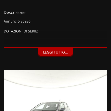
Descrizione
Annuncio:85936
DOTAZIONI DI SERIE:
DOTAZIONI EXTRA:
LEGGI TUTTO...
Keyless - Sistema di apertura/chiusura e avviamento senza
chiavi, Climatizzatore automatico bizona Climatronic, Safety
Pack, Tech Pack (Style) (1235 EUR), Keyless - Sistema di
apertura/chiusura e avviamento senza chiavi (485 EUR), Ruota
di scorta in acciaio da 15" (decade kit antiforatura) (205 EUR),
Sistema di protezione proattivo, Park Assist, Side Assist, Safety
Pack (650 EUR), Colore metallizzato Smoky Grey (755 EUR),