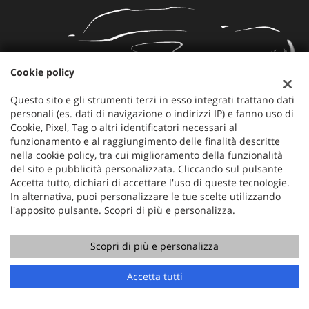
Cookie policy
Questo sito e gli strumenti terzi in esso integrati trattano dati
personali (es. dati di navigazione o indirizzi IP) e fanno uso di
Mercauto
Cookie, Pixel, Tag o altri identificatori necessari al
funzionamento e al raggiungimento delle finalità descritte
Via Nazionale 171
nella cookie policy, tra cui miglioramento della funzionalità
36056 Tezze sul Brenta (VI)
del sito e pubblicità personalizzata. Cliccando sul pulsante
Telefono:
+39 049 597 4422
Accetta tutto, dichiari di accettare l'uso di queste tecnologie.
Cellulare:
+39 329 273 2302
In alternativa, puoi personalizzare le tue scelte utilizzando
Fax:
+39 049 597 4422
l'apposito pulsante. Scopri di più e personalizza.
Email:
info@mercauto2.com
Scopri di più e personalizza
Dati fiscali:
Accetta tutti
ALLES DI INVERSO LORENZO
Via Nazionale, 171 PD - 36056 Tezze sul Brenta