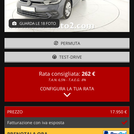
GUARDA LE 18 FOTO
PERMUTA
TEST-DRIVE
Rata consigliata:
262 €
T.A.N. 6,5% - T.A.E.G.
8%
CONFIGURA LA TUA RATA
PREZZO
17.950 €
Fatturazione con iva esposta
PRENOTALA ORA