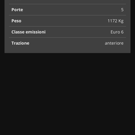
Porte
5
Peso
1172 Kg
Classe emissioni
Euro 6
Trazione
anteriore