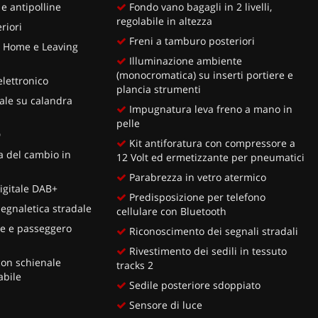
 e antipolline
Fondo vano bagagli in 2 livelli,
regolabile in altezza
riori
Freni a tamburo posteriori
 Home e Leaving
Illuminazione ambiente
(monocromatica) su inserti portiere e
lettronico
plancia strumenti
ale su calandra
Impugnatura leva freno a mano in
pelle
D
Kit antiforatura con compressore a
a del cambio in
12 Volt ed ermetizzante per pneumatici
Parabrezza in vetro atermico
igitale DAB+
Predisposizione per telefono
egnaletica stradale
cellulare con Bluetooth
e e passeggero
Riconoscimento dei segnali stradali
a
Rivestimento dei sedili in tessuto
con schienale
tracks 2
abile
Sedile posteriore sdoppiato
Sensore di luce