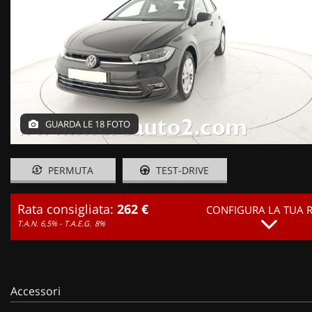
GUARDA LE 18 FOTO
PERMUTA
TEST-DRIVE
Rata consigliata:
262 €
CONFIGURA LA TUA 
T.A.N. 6,5% - T.A.E.G.
8%
Accessori