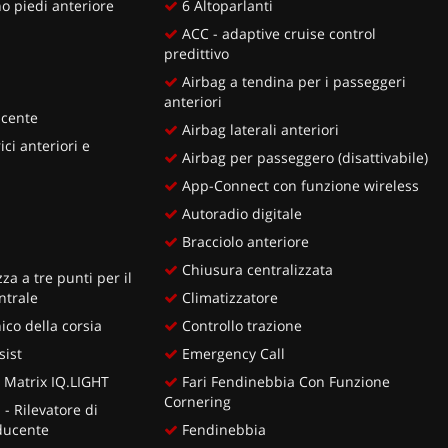
o piedi anteriore
6 Altoparlanti
ACC - adaptive cruise control
predittivo
Airbag a tendina per i passeggeri
anteriori
ucente
Airbag laterali anteriori
ici anteriori e
Airbag per passeggero (disattivabile)
App-Connect con funzione wireless
Autoradio digitale
Bracciolo anteriore
Chiusura centralizzata
za a tre punti per il
ntrale
Climatizzatore
ico della corsia
Controllo trazione
sist
Emergency Call
D Matrix IQ.LIGHT
Fari Fendinebbia Con Funzione
Cornering
- Rilevatore di
ducente
Fendinebbia