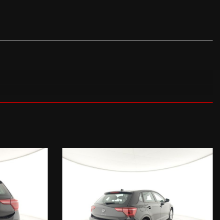
ack (Style) (1235 EUR), Keyless - Sistema di apertura/chiusura e
vo, Park Assist, Side Assist, Safety Pack (650 EUR), Colore perlato