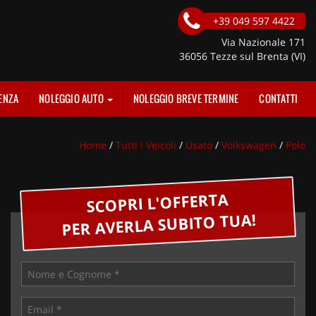
+39 049 597 4422
Via Nazionale 171
36056 Tezze sul Brenta (VI)
ENZA
NOLEGGIO AUTO
NOLEGGIO BREVE TERMINE
CONTATTI
Home
/
Tutti I Veicoli
/
Usato
/
Volkswagen
/
Polo
SCOPRI L'OFFERTA
PER AVERLA SUBITO TUA!