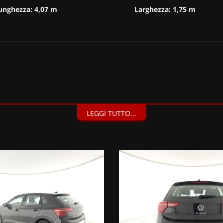
unghezza: 4,07 m
Larghezza: 1,75 m
LEGGI TUTTO...
, Climatizzatore automatico bizona Climatronic, Safety Pack, Tech P
5" (decade kit antiforatura) (205 EUR), Sistema di protezione proatti