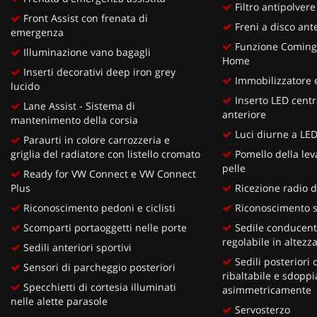
Filtro antipolvere
Front Assist con frenata di
Freni a disco ante
emergenza
Funzione Coming
Illuminazione vano bagagli
Home
Inserti decorativi deep iron grey
Immobilizzatore e
lucido
Inserto LED centr
Lane Assist - Sistema di
anteriore
mantenimento della corsia
Luci diurne a LE
Paraurti in colore carrozzeria e
griglia del radiatore con listello cromato
Pomello della lev
pelle
Ready for VW Connect e VW Connect
Plus
Ricezione radio d
Riconoscimento pedoni e ciclisti
Riconoscimento s
Scomparti portaoggetti nelle porte
Sedile conducent
regolabile in altezz
Sedili anteriori sportivi
Sedili posteriori 
Sensori di parcheggio posteriori
ribaltabile e sdoppi
Specchietti di cortesia illuminati
asimmetricamente
nelle alette parasole
Servosterzo