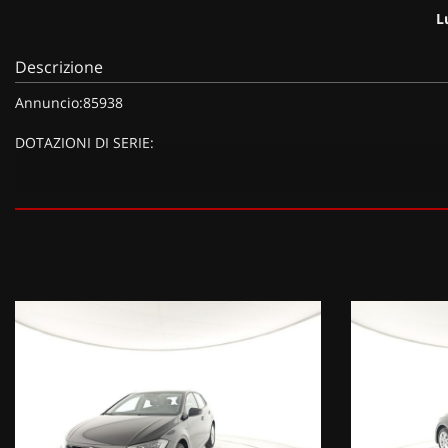
L
Descrizione
Annuncio:85938
DOTAZIONI DI SERIE:
DOTAZIONI EXTRA:
Keyless - Sistema di apertura/chiusura e avviamento senza chiavi
avviamento senza chiavi (485 EUR), Ruota di scorta in acciaio da 1
Deep Black (755 EUR),