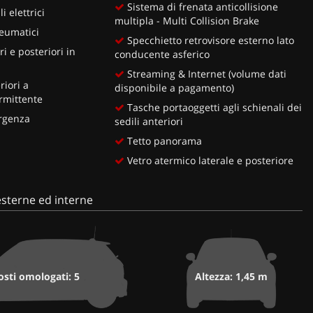
Sistema di frenata anticollisione
i elettrici
multipla - Multi Collision Brake
eumatici
Specchietto retrovisore esterno lato
i e posteriori in
conducente asferico
Streaming & Internet (volume dati
riori a
disponibile a pagamento)
rmittente
Tasche portaoggetti agli schienali dei
rgenza
sedili anteriori
Tetto panorama
Vetro atermico laterale e posteriore
sterne ed interne
osti omologati: 5
Altezza: 1,45 m