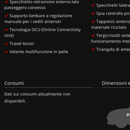
Specchietto retrovisore esterno lato
Specchietti lateral
passeggero convesso
Spia controllo pn
Supporto lombare a regolazione
manuale per i sedili anteriori
Tappetini anterior
materiale riciclato
Tecnologia OCU (Online Connectivity
Unit)
Tergicristalli ante
funzionamento inte
Travel Assist
Triangolo di eme
Volante multifunzione in pelle
Consumi
Dimensioni e
Dati sui consumi attualmente non
disponibili.
P