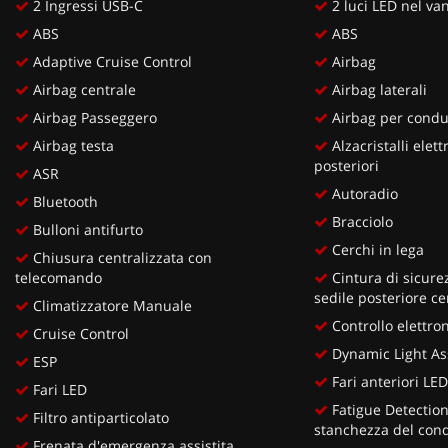
2 Ingressi USB-C
2 luci LED nel van
ABS
ABS
Adaptive Cruise Control
Airbag
Airbag centrale
Airbag laterali
Airbag Passeggero
Airbag per cond
Airbag testa
Alzacristalli elettr
posteriori
ASR
Autoradio
Bluetooth
Bracciolo
Bulloni antifurto
Cerchi in lega
Chiusura centralizzata con
telecomando
Cintura di sicurez
sedile posteriore ce
Climatizzatore Manuale
Controllo elettron
Cruise Control
Dynamic Light As
ESP
Fari anteriori LE
Fari LED
Fatigue Detection 
Filtro antiparticolato
stanchezza del con
Frenata d'emergenza assistita