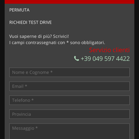
Ho letto e accetto
l'informativa privacy
*
PERMUTA
Acconsento al trattamento dei miei dati per finalità di
marketing
RICHIEDI TEST DRIVE
Invia la tua richiesta
Vuoi saperne di più? Scrivici!
I campi contrassegnati con * sono obbligatori.
Servizio clienti
+39 049 597 4422