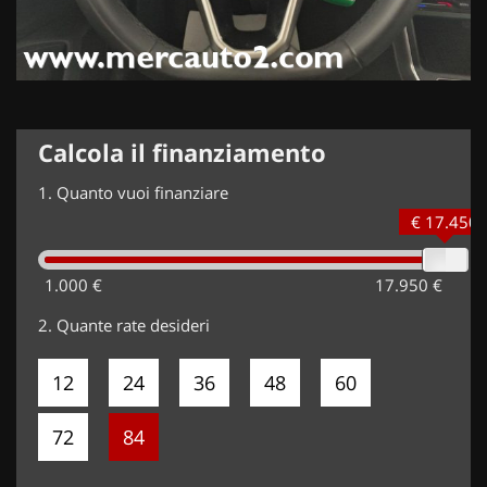
Calcola il finanziamento
1.
Quanto vuoi finanziare
€ 17.450
1.000 €
17.950 €
2.
Quante rate desideri
12
24
36
48
60
72
84