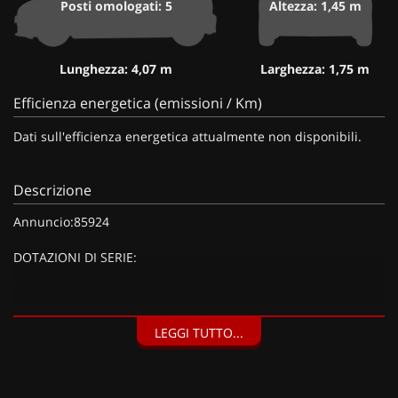
Posti omologati: 5
Altezza: 1,45 m
Lunghezza: 4,07 m
Larghezza: 1,75 m
Efficienza energetica (emissioni / Km)
Dati sull'efficienza energetica attualmente non disponibili.
Descrizione
Annuncio:85924
DOTAZIONI DI SERIE:
DOTAZIONI EXTRA:
LEGGI TUTTO...
Fari fendinebbia con funzione cornering, Park Pilot - Sensori
di parcheggio anteriori e posteriori con frenata d'emergenza
in fase di manovra, Climatizzatore automatico bizona