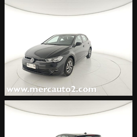
Climatronic, Tech Pack (Life) (770 EUR), Ruota di scorta in
acciaio da 15" (decade kit antiforatura) (205 EUR), Fari
fendinebbia con funzione cornering (305 EUR), Frenata
d'emergenza in fase di manovra, Sensori di parcheggio
anteriori, Colore perlato Deep Black (755 EUR),