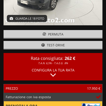
GUARDA LE 18 FOTO
PERMUTA
TEST-DRIVE
Rata consigliata:
262 €
T.A.N. 6,5% - T.A.E.G.
8%
CONFIGURA LA TUA RATA
PREZZO
17.950 €
Fatturazione con iva esposta
PRENOTALA ORA