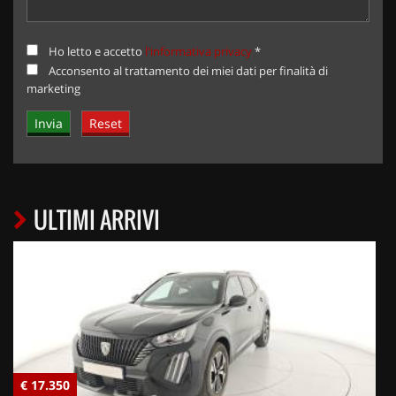
Ho letto e accetto
l'informativa privacy
*
Acconsento al trattamento dei miei dati per finalità di
marketing
ULTIMI ARRIVI
€ 17.350
€