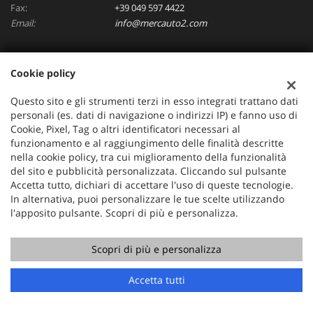
Fax:
+39 049 597 4422
Email:
info@mercauto2.com
Cookie policy
Dati fiscali:
ALLES DI INVERSO LORENZO
Questo sito e gli strumenti terzi in esso integrati trattano dati
Via Nazionale, 171 PD - 36056 Tezze sul Brenta
personali (es. dati di navigazione o indirizzi IP) e fanno uso di
C.F/P.IVA:
03514030240
Cookie, Pixel, Tag o altri identificatori necessari al
Registro delle imprese:
PD
funzionamento e al raggiungimento delle finalità descritte
nella cookie policy, tra cui miglioramento della funzionalità
del sito e pubblicità personalizzata. Cliccando sul pulsante
Accetta tutto, dichiari di accettare l'uso di queste tecnologie.
In alternativa, puoi personalizzare le tue scelte utilizzando
l'apposito pulsante. Scopri di più e personalizza.
Scopri di più e personalizza
Copyright © 2026 GestionaleAuto.com S.r.l., Tutti i diritti
Accetta tutti
riservati -
Leggi l'informativa sulla privacy
-
Cookie Policy
Sito creato da:
GestionaleAuto.com