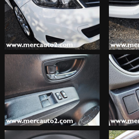
Per altre informazioni, contattateci al nostro numero diretto, 32
-Ore ufficio: Lun-Ven mattino 8.30-12.30, pomeriggio 15.00-19.00
Sabato aperto tutto il giorno con i seguenti orari, 9.00-12.00 / 15
-Domenica aperto 15.30-19.30 Solo per conclusioni contratti