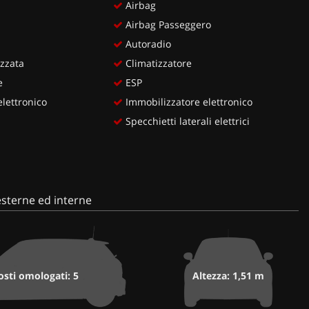
Airbag
Airbag Passeggero
Autoradio
zzata
Climatizzatore
e
ESP
lettronico
Immobilizzatore elettronico
Specchietti laterali elettrici
sterne ed interne
osti omologati: 5
Altezza: 1,51 m