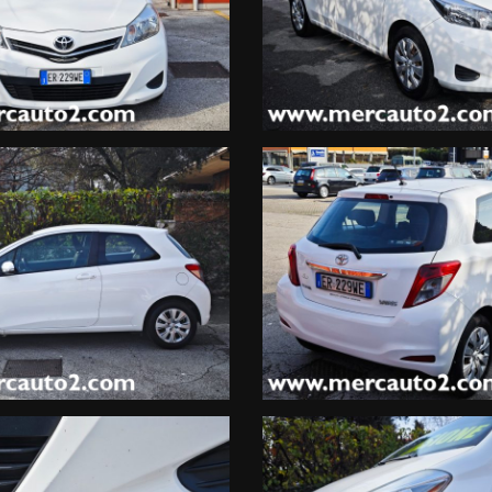
l numero 049-5974422, al fine di accertare disponibilità e ubicazione
lleffettivo equipaggiamento del veicolo, MERCAUTO declina ogni re
 SERVICE e chilometraggio certificato originale se consegnatoci dal
2 mesi. Consigliamo tuttavia di integrare al costo di euro 350, un a
 applicare la vetustà.
on iva esposta leasing entro i 4 anni di età.