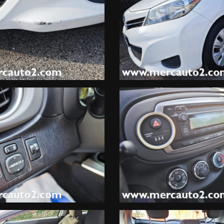
9.2732302 Sign. Lorenzo Inverso
.
.00-19.30.