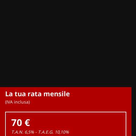
La tua rata mensile
(IVA inclusa)
70 €
T.A.N. 6,5% - T.A.E.G.
10,10
%