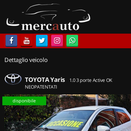
HOME
LISTA VEICOLI
ACQUISTIAMO USATO
Dettaglio veicolo
ASSISTENZA
NOLEGGIO AUTO
TOYOTA Yaris
1.0 3 porte Active OK
NEOPATENTATI
NOLEGGIO LUNGO TERMINE
disponibile
NOLEGGIO BREVE TERMINE
CONTATTI