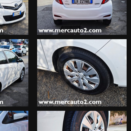
 della vettura.
sponsabilità per eventuali involontarie incongruenze.
 proprietario precedente.
pposita garanzia di 12 mesi integrativa che coprirà anche gli