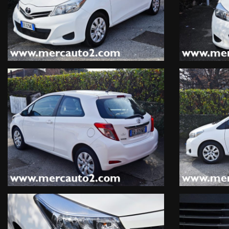
-OFFICINA
-CARROZZERIA
-ELETTRAUTO
-GOMMISTA
-NOLEGGIO
-AUTO SOSTITUTIVA
-PRATICHE AUTO
-ASSICURAZIONE 5 GIORNI
-TARGHE TEDESCHE 5 GIORNI
-La vettura è visionabile presso il nostro PUNTO VENDITA
Per evitare spiacevoli inconvenienti si consiglia di contattarci a
Gli optional riportati di seguito potrebbero non corrispondere a
-Tutte le nostre autovetture o fuoristrada dispongono di libretto
- Su tutte le auto forniamo la Garanzia Legale di Conformità di 1
organi non coperti normalmente da garanzia di conformità senza
-Offriamo finanziamenti fino a 84 mesi a tassi agevolati, oppure c
-Si valutano permute, no scambi alla pari.