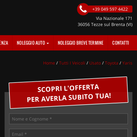
+39 049 597 4422
Via Nazionale 171
36056 Tezze sul Brenta (VI)
ENZA
NOLEGGIO AUTO
NOLEGGIO BREVE TERMINE
CONTATTI
Home
/
Tutti I Veicoli
/
Usato
/
Toyota
/
Yaris
SCOPRI L'OFFERTA
PER AVERLA SUBITO TUA!