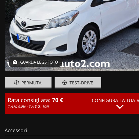
GUARDA LE 25 FOTO
PERMUTA
TEST-DRIVE
Rata consigliata:
70 €
CONFIGURA LA TUA 
T.A.N. 6,5% - T.A.E.G.
10%
Accessori