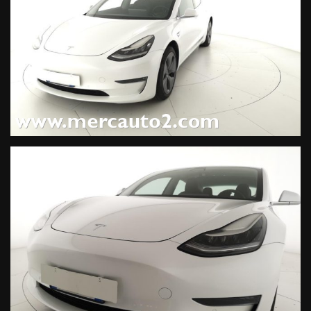
Monitoraggiopressionepneumatici, Hillholder,
Airbagposteriore, Airbagtesta, Vetrioscurati, Blindspotmonitor,
Controlloelettronicodellacorsia, Frenatademergenzaassistita,
Fari Xenon,
DOTAZIONI EXTRA:
Bianco Pastello, Nero Tessuto, Nero Tessuto,