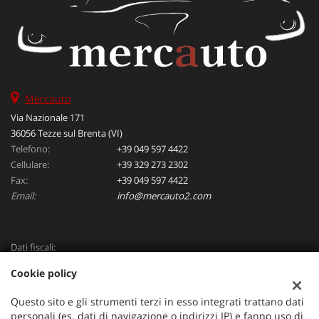
Mercauto
Via Nazionale 171
36056 Tezze sul Brenta (VI)
Telefono:
+39 049 597 4422
Cellulare:
+39 329 273 2302
Fax:
+39 049 597 4422
Email:
info@mercauto2.com
Dati fiscali:
ALLES DI INVERSO LORENZO
Cookie policy
Via Nazionale, 171 PD - 36056 Tezze sul Brenta
C.F/P.IVA:
03514030240
Questo sito e gli strumenti terzi in esso integrati trattano dati
Registro delle imprese:
PD
personali (es. dati di navigazione o indirizzi IP) e fanno uso di