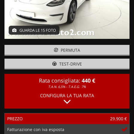
GUARDA LE 15 FOTO
PERMUTA
TEST-DRIVE
Rata consigliata:
440 €
T.A.N. 6,5% - T.A.E.G.
7%
CONFIGURA LA TUA RATA
PREZZO
29.900 €
Fatturazione con iva esposta