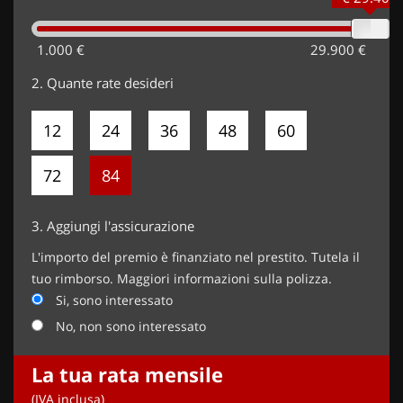
1.000 €
29.900 €
2.
Quante rate desideri
12
24
36
48
60
72
84
3.
Aggiungi l'assicurazione
L'importo del premio è finanziato nel prestito. Tutela il
tuo rimborso. Maggiori informazioni sulla polizza.
Si, sono interessato
No, non sono interessato
La tua rata mensile
(IVA inclusa)