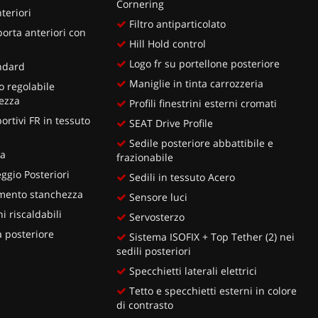
Cornering
teriori
Filtro antiparticolato
porta anteriori con
Hill Hold control
Logo fr su portellone posteriore
ndard
Maniglie in tinta carrozzeria
 regolabile
ezza
Profili finestrini esterni cromati
ortivi FR in tessuto
SEAT Drive Profile
Sedile posteriore abbattibile e
ia
frazionabile
ggio Posteriori
Sedili in tessuto Acero
amento stanchezza
Sensore luci
i riscaldabili
Servosterzo
 posteriore
Sistema ISOFIX + Top Tether (2) nei
sedili posteriori
Specchietti laterali elettrici
Tetto e specchietti esterni in colore
di contrasto