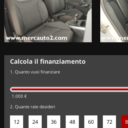
Calcola il finanziamento
1.
Quanto vuoi finanziare
1.000 €
2.
Quante rate desideri
12
24
36
48
60
72
8