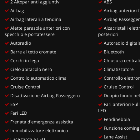
2 Altoparlanti aggiuntivi
ABS
Airbag
Airbag anteriori f
Airbag laterali a tendina
Airbag Passegge
Alette parasole anteriori con
Alzacristalli elettr
specchio e portatessere
posteriori
Autoradio
Autoradio digital
Barre al tetto cromate
Bluetooth
Cerchi in lega
Chiusura centrali
Cielo abitacolo nero
Climatizzatore
Controllo automatico clima
Controllo elettron
Cruise Control
Cruise Control
Disattivazione Airbag Passeggero
Doppio fondo nel
ESP
Fari anteriori Ful
LED
Fari LED
Fendinebbia
Frenata d'emergenza assistita
Funzione coming 
Immobilizzatore elettronico
Lane Assist
Luce targa a LED