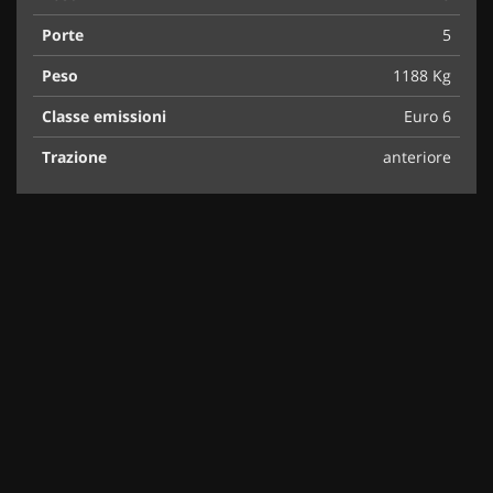
Porte
5
Peso
1188 Kg
Classe emissioni
Euro 6
Trazione
anteriore