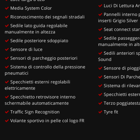
Luci Di Lettura An
Media System Color
Pannelli interno 
Riconoscimento dei segnali stradali
inserti Grigio Silver
Sedile lato guida regolabile
Seat connect sta
manualmente in altezza
Sedile passeggero
Sedile posteriore sdoppiato
manualmente in alt
Sensore di luce
Sedili anteriori sp
Sensori di parcheggio posteriori
Sound
Sistema di controllo della pressione
Sensore di piogg
pneumatici
Sensori Di Parche
Specchietti esterni regolabili
Sistema di rilev
elettricamente
Specchietti estern
Specchietto retrovisore interno
schermabile automaticamente
Terzo poggiatesta
Traffic Sign Recognition
Tyre fit
Volante sportivo in pelle col logo FR