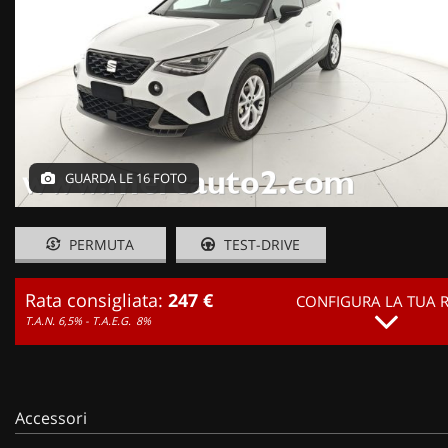
GUARDA LE 16 FOTO
PERMUTA
TEST-DRIVE
Rata consigliata:
247 €
CONFIGURA LA TUA 
T.A.N. 6,5% - T.A.E.G.
8%
Accessori