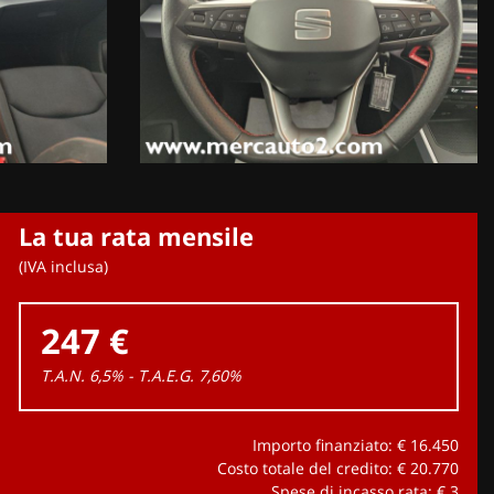
La tua rata mensile
(IVA inclusa)
247 €
T.A.N. 6,5% - T.A.E.G.
7,60
%
Importo finanziato: €
16.450
Costo totale del credito: €
20.770
Spese di incasso rata: €
3