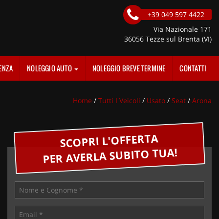
+39 049 597 4422
Via Nazionale 171
36056 Tezze sul Brenta (VI)
ENZA
NOLEGGIO AUTO
NOLEGGIO BREVE TERMINE
CONTATTI
Home
/
Tutti I Veicoli
/
Usato
/
Seat
/
Arona
SCOPRI L'OFFERTA
PER AVERLA SUBITO TUA!