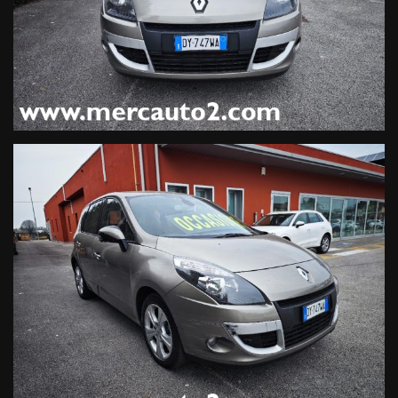
-Tutte le nostre autovetture o fuoristrada dispongono di
libretto SERVICE e chilometraggio certificato originale se
consegnatoci dal proprietario precedente.
- Su tutte le auto forniamo la Garanzia Legale di Conformità di
12 mesi. Consigliamo tuttavia di integrare al costo di euro 350,
un apposita garanzia di 12 mesi integrativa che coprirà anche
gli organi non coperti normalmente da garanzia di conformità
senza applicare la vetustà.
-Offriamo finanziamenti fino a 84 mesi a tassi agevolati,
oppure con iva esposta leasing entro i 4 anni di età.
-Si valutano permute, no scambi alla pari.
Per altre informazioni, contattateci al nostro numero diretto,
329.2732302 Sign. Lorenzo Inverso
-Ore ufficio: Lun-Ven mattino 8.30-12.30, pomeriggio 15.00-
19.00.
Sabato aperto tutto il giorno con i seguenti orari, 9.00-12.00 /
15.00-19.30.
-Domenica aperto 15.30-19.30 Solo per conclusioni contratti