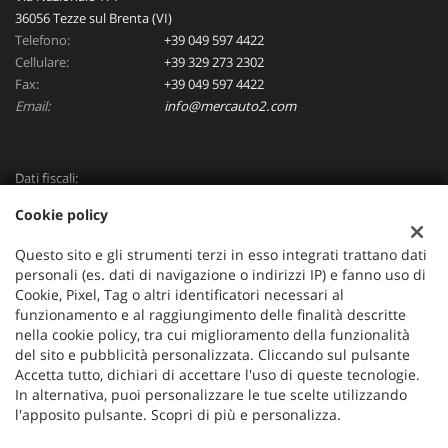
36056 Tezze sul Brenta (VI)
Telefono:
+39 049 597 4422
Cellulare:
+39 329 273 2302
Fax:
+39 049 597 4422
Email:
info@mercauto2.com
Dati fiscali:
ALLES DI INVERSO LORENZO
Cookie policy
Via Nazionale, 171 PD - 36056 Tezze sul Brenta
C.F/P.IVA:
03514030240
Questo sito e gli strumenti terzi in esso integrati trattano dati
Registro delle imprese:
PD
personali (es. dati di navigazione o indirizzi IP) e fanno uso di
Cookie, Pixel, Tag o altri identificatori necessari al
funzionamento e al raggiungimento delle finalità descritte
nella cookie policy, tra cui miglioramento della funzionalità
del sito e pubblicità personalizzata. Cliccando sul pulsante
Accetta tutto, dichiari di accettare l'uso di queste tecnologie.
In alternativa, puoi personalizzare le tue scelte utilizzando
l'apposito pulsante. Scopri di più e personalizza.