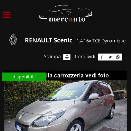
HOME
LISTA VEICOLI
RENAULT Scenic
1.4 16V TCE Dynamique
ACQUISTIAMO USATO
Stampa
Condividi
ASSISTENZA
disponibile
NOLEGGIO AUTO
NOLEGGIO LUNGO TERMINE
NOLEGGIO BREVE TERMINE
CONTATTI