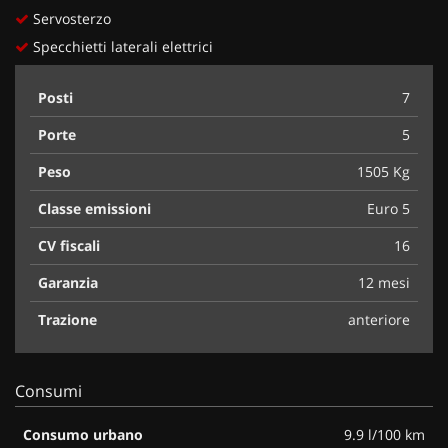
Servosterzo
Specchietti laterali elettrici
Posti
7
Porte
5
Peso
1505 Kg
Classe emissioni
Euro 5
CV fiscali
16
Garanzia
12 mesi
Trazione
anteriore
Consumi
Consumo urbano
9.9 l/100 km