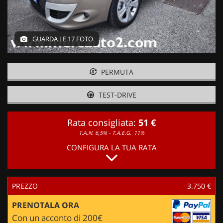
GUARDA LE 17 FOTO
PERMUTA
TEST-DRIVE
Rata consigliata:
51 €
T.A.N. 6,5% - T.A.E.G.
11%
CONFIGURA LA TUA RATA
PREZZO
3.750 €
PRENOTALA ORA
Con un acconto di 200€