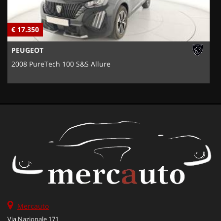
€ 17.350
€
PEUGEOT
2008 PureTech 100 S&S Allure
Mercauto
Via Nazionale 171