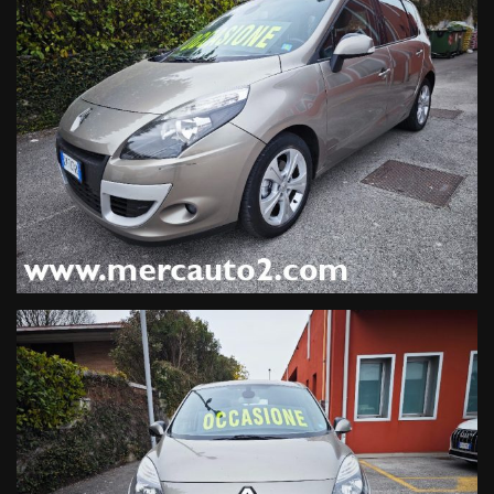
Mettici alla prova, non ti costerà nulla !
ALTRI SERVIZI
-OFFICINA
-CARROZZERIA
-ELETTRAUTO
-GOMMISTA
-NOLEGGIO
-AUTO SOSTITUTIVA
-PRATICHE AUTO
-ASSICURAZIONE 5 GIORNI
-TARGHE TEDESCHE 5 GIORNI
-La vettura è visionabile presso il nostro PUNTO VENDITA
Per evitare spiacevoli inconvenienti si consiglia di contattarci
al numero 049-5974422, al fine di accertare disponibilità e
ubicazione della vettura.
Gli optional riportati di seguito potrebbero non corrispondere
alleffettivo equipaggiamento del veicolo, MERCAUTO declina
ogni responsabilità per eventuali involontarie incongruenze.