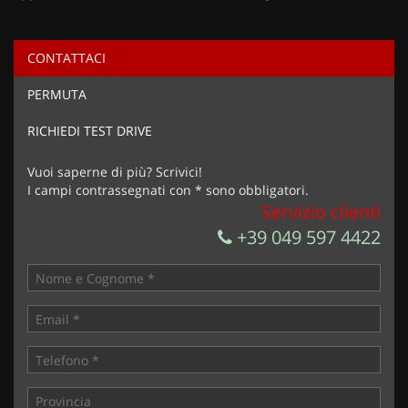
CONTATTACI
Ho letto e accetto
l'informativa privacy
*
PERMUTA
Acconsento al trattamento dei miei dati per finalità di
marketing
RICHIEDI TEST DRIVE
Invia la tua richiesta
Vuoi saperne di più? Scrivici!
I campi contrassegnati con * sono obbligatori.
Servizio clienti
+39 049 597 4422