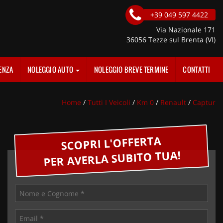
+39 049 597 4422
Via Nazionale 171
36056 Tezze sul Brenta (VI)
ENZA
NOLEGGIO AUTO
NOLEGGIO BREVE TERMINE
CONTATTI
Home
/
Tutti I Veicoli
/
Km 0
/
Renault
/
Captur
SCOPRI L'OFFERTA
PER AVERLA SUBITO TUA!