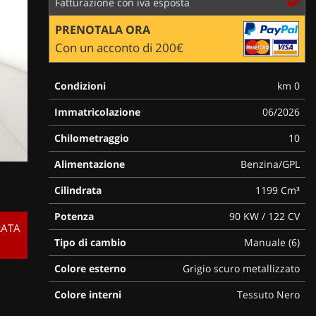
Fatturazione con iva esposta
PRENOTALA ORA
Con un acconto di 200€
Condizioni
km 0
Immatricolazione
06/2026
Chilometraggio
10
Alimentazione
Benzina/GPL
Cilindrata
1199 Cm³
Potenza
90 KW / 122 CV
RATA
Tipo di cambio
Manuale (6)
Colore esterno
Grigio scuro metallizzato
Colore interni
Tessuto Nero