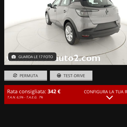
GUARDA LE 17 FOTO
PERMUTA
TEST-DRIVE
Rata consigliata:
342 €
CONFIGURA LA TUA 
T.A.N. 6,5% - T.A.E.G.
7%