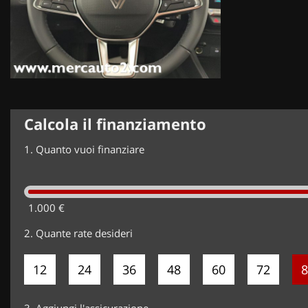
Calcola il finanziamento
1.
Quanto vuoi finanziare
1.000 €
2.
Quante rate desideri
12
24
36
48
60
72
8