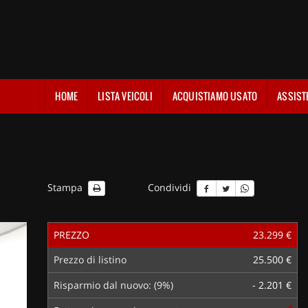
HOME
LISTA VEICOLI
ACQUISTIAMO USATO
ASSIST
Stampa
Condividi
PREZZO
23.299 €
Prezzo di listino
25.500 €
Risparmio dal nuovo: (9%)
- 2.201 €